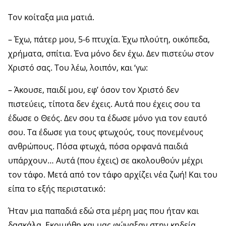
Τον κοίταξα μια ματιά.
– Έχω, πάτερ μου, 5-6 πτυχία. Έχω πλούτη, οικόπεδα,
χρήματα, σπίτια. Ένα μόνο δεν έχω. Δεν πιστεύω στον
Χριστό σας. Του λέω, λοιπόν, και ‘γω:
– Άκουσε, παιδί μου, εφ’ όσον τον Χριστό δεν
πιστεύεις, τίποτα δεν έχεις. Αυτά που έχεις σου τα
έδωσε ο Θεός. Δεν σου τα έδωσε μόνο για τον εαυτό
σου. Τα έδωσε για τους φτωχούς, τους πονεμένους
ανθρώπους. Πόσα φτωχά, πόσα ορφανά παιδιά
υπάρχουν… Αυτά (που έχεις) σε ακολουθούν μέχρι
τον τάφο. Μετά από τον τάφο αρχίζει νέα ζωή! Και του
είπα το εξής περιστατικό:
Ήταν μια παπαδιά εδώ στα μέρη μας που ήταν και
δασκάλα. Εκοιμήθη και μας φώναξαν στην κηδεία.