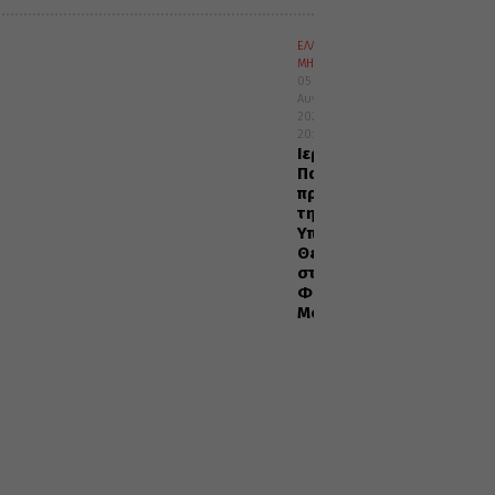
ΕΛΛΑΔΑ
ΜΗΤΡΟΠΟΛΕΙΣ
05
Αυγούστου
2026
20:29
Ιερά
Παράκληση
προς
την
Υπεραγία
Θεοτόκο
στα
Φαβριανά
Μονοφατσίου