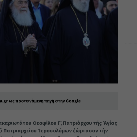
.gr ως προτεινόμενη πηγή στην Google
Μακαριωτάτου Θεοφίλου Γ΄, Πατριάρχου τῆς Ἁγίας
οῦ Πατριαρχείου Ἱεροσολύμων ἑώρτασαν τὴν