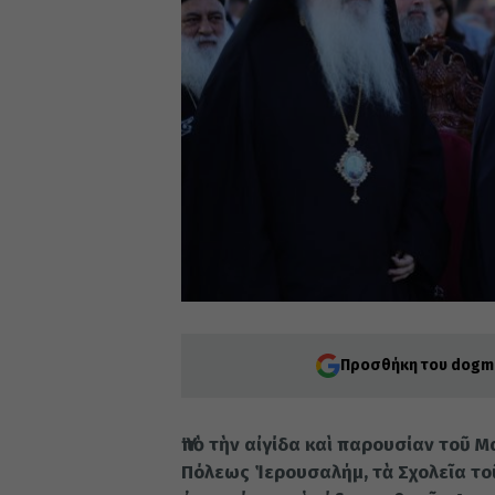
Προσθήκη του dogma
Ὑπὸ τὴν αἰγίδα καὶ παρουσίαν τοῦ 
Πόλεως Ἱερουσαλήμ, τὰ Σχολεῖα τ