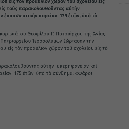
ου εἰς τὸν προαύλιον χῶρον τοῦ σχολείου εἰς
 εἰς τοὺς παρακολουθοῦντας αὐτήν
αν ἐκπαιδευτικὴν πορείαν 175 ἐτῶν, ὑπὸ τὸ
ακαριωτάτου Θεοφίλου Γ΄, Πατριάρχου τῆς Ἁγίας
 Πατριαρχείου Ἱεροσολύμων ἑώρτασαν τὴν
υ εἰς τὸν προαύλιον χῶρον τοῦ σχολείου εἰς τὸ
παρακολουθοῦντας αὐτήν ὑπερηφάνειαν καὶ
ορείαν 175 ἐτῶν, ὑπὸ τὸ σύνθημα: «Φάροι