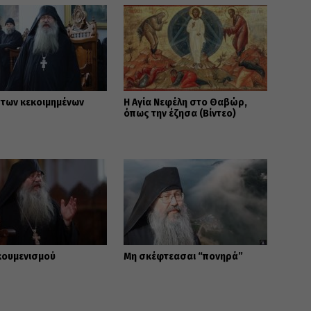
 των κεκοιμημένων
Η Αγία Νεφέλη στο Θαβώρ,
όπως την έζησα (Βίντεο)
κουμενισμού
Μη σκέφτεασαι “πονηρά”