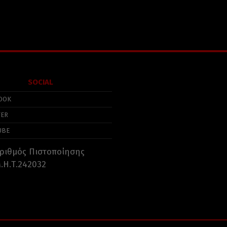
SOCIAL
OOK
TER
UBE
ριθμός Πιστοποίησης
.Η.Τ.242032