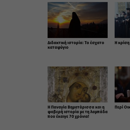
Διδακτική ιστορία: To έσχατο
Η κρίση
καταφύγιο
Η Παναγία Βηματάρισσα και η
Περί Οι
φοβερή ιστορία με τη λαμπάδα
που έκαιγε 70 χρόνια!