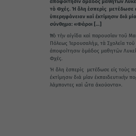
ἀποφοίτησιν ὁμάδος μαθητῶν Λυκεί
τὸ Φχές. Ἡ ὅλη ἑσπερὶς μετέδωσε
ὑπερηφάνειαν καὶ ἐκτίμησιν διά μί
σύνθημα: «Φάροι […]
Ὑπὸ τὴν αἰγίδα καὶ παρουσίαν τοῦ Μ
Πόλεως Ἱερουσαλήμ, τὰ Σχολεῖα τοῦ
ἀποφοίτησιν ὁμάδος μαθητῶν Λυκείο
Φχές.
Ἡ ὅλη ἑσπερὶς μετέδωσε εἰς τοὺς 
ἐκτίμησιν διά μίαν ἐκπαιδευτικὴν π
λάμποντες καὶ ὦτα ἀκούοντα».