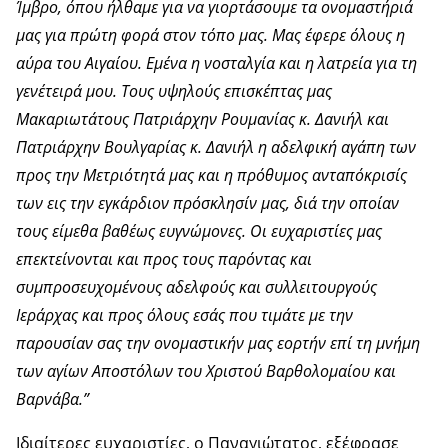
Ίμβρο, όπου ήλθαμε για να γιορτάσουμε τα ονομαστήριά
μας για πρώτη φορά στον τόπο μας. Μας έφερε όλους η
αύρα του Αιγαίου. Εμένα η νοσταλγία και η λατρεία για τη
γενέτειρά μου. Τους υψηλούς επισκέπτας μας
Μακαριωτάτους Πατριάρχην Ρουμανίας κ. Δανιήλ και
Πατριάρχην Βουλγαρίας κ. Δανιήλ η αδελφική αγάπη των
προς την Μετριότητά μας και η πρόθυμος ανταπόκρισίς
των εις την εγκάρδιον πρόσκλησίν μας, διά την οποίαν
τους είμεθα βαθέως ευγνώμονες. Οι ευχαριστίες μας
επεκτείνονται και προς τους παρόντας και
συμπροσευχομένους αδελφούς και συλλειτουργούς
Ιεράρχας και προς όλους εσάς που τιμάτε με την
παρουσίαν σας την ονομαστικήν μας εορτήν επί τη μνήμη
των αγίων Αποστόλων του Χριστού Βαρθολομαίου και
Βαρνάβα.”
Ιδιαίτερες ευχαριστίες, ο Παναγιώτατος, εξέφρασε