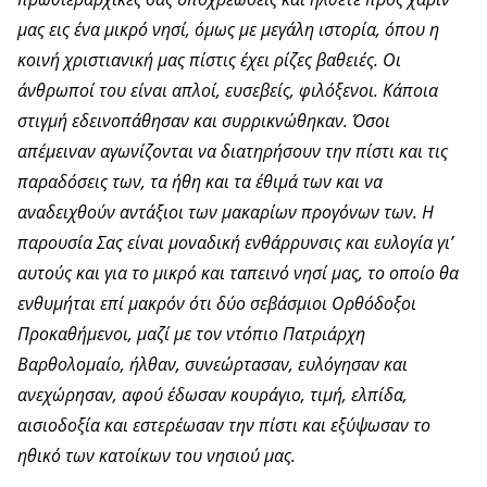
μας εις ένα μικρό νησί, όμως με μεγάλη ιστορία, όπου η
κοινή χριστιανική μας πίστις έχει ρίζες βαθειές. Οι
άνθρωποί του είναι απλοί, ευσεβείς, φιλόξενοι. Κάποια
στιγμή εδεινοπάθησαν και συρρικνώθηκαν. Όσοι
απέμειναν αγωνίζονται να διατηρήσουν την πίστι και τις
παραδόσεις των, τα ήθη και τα έθιμά των και να
αναδειχθούν αντάξιοι των μακαρίων προγόνων των. Η
παρουσία Σας είναι μοναδική ενθάρρυνσις και ευλογία γι’
αυτούς και για το μικρό και ταπεινό νησί μας, το οποίο θα
ενθυμήται επί μακρόν ότι δύο σεβάσμιοι Ορθόδοξοι
Προκαθήμενοι, μαζί με τον ντόπιο Πατριάρχη
Βαρθολομαίο, ήλθαν, συνεώρτασαν, ευλόγησαν και
ανεχώρησαν, αφού έδωσαν κουράγιο, τιμή, ελπίδα,
αισιοδοξία και εστερέωσαν την πίστι και εξύψωσαν το
ηθικό των κατοίκων του νησιού μας.