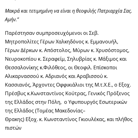
Μακρά και τετιμημένη να είναι η θεοφιλής Πατριαρχία Σας.
Αμήν.”
Παρέστησαν συμπροσευχόμενοι οι Σεβ.
Μητροπολίτες Γέρων Χαλκηδόνος κ. Εμμανουήλ,
Γέρων Δέρκων κ. Απόστολος, Μύρων κ. Χρυσόστομος,
Νευροκοπίου κ. Σεραφείμ, Σηλυβρίας κ. Μάξιμος και
Θεσσαλονίκης κ.Φιλόθεος, οι Θεοφιλ. Επίσκοποι
Αλικαρνασσού κ. Αδριανός και Αραβισσού κ.
Κασσιανός, Άρχοντες Οφφικιάλιοι της Μ.τ.Χ.Ε., ο Εξοχ.
Πρέσβυς κ.Κωνσταντίνος Κούτρας, Γενικός Πρόξενος
της Ελλάδος στην Πόλη, ο Υφυπουργός Εσωτερικών
της Ελλάδος (Τομέας Μακεδονίας–
Θρακης) Εξοχ. κ. Κωνσταντίνος Γκιουλέκας, και πλήθος
πιστών