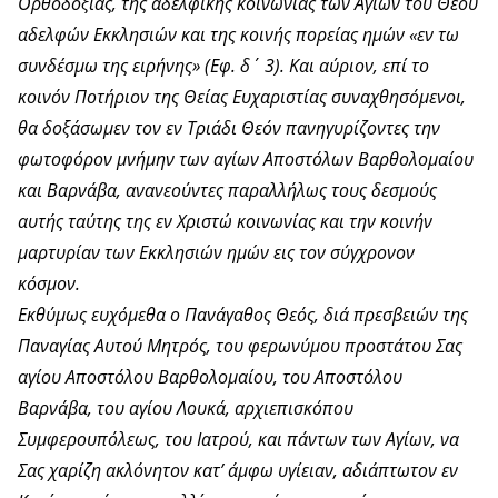
Ορθοδοξίας, της αδελφικής κοινωνίας των Αγίων του Θεού
αδελφών Εκκλησιών και της κοινής πορείας ημών «εν τω
συνδέσμω της ειρήνης» (Εφ. δ΄ 3). Και αύριον, επί το
κοινόν Ποτήριον της Θείας Ευχαριστίας συναχθησόμενοι,
θα δοξάσωμεν τον εν Τριάδι Θεόν πανηγυρίζοντες την
φωτοφόρον μνήμην των αγίων Αποστόλων Βαρθολομαίου
και Βαρνάβα, ανανεούντες παραλλήλως τους δεσμούς
αυτής ταύτης της εν Χριστώ κοινωνίας και την κοινήν
μαρτυρίαν των Εκκλησιών ημών εις τον σύγχρονον
κόσμον.
Εκθύμως ευχόμεθα ο Πανάγαθος Θεός, διά πρεσβειών της
Παναγίας Αυτού Μητρός, του φερωνύμου προστάτου Σας
αγίου Αποστόλου Βαρθολομαίου, του Αποστόλου
Βαρνάβα, του αγίου Λουκά, αρχιεπισκόπου
Συμφερουπόλεως, του Ιατρού, και πάντων των Αγίων, να
Σας χαρίζη ακλόνητον κατ’ άμφω υγίειαν, αδιάπτωτον εν