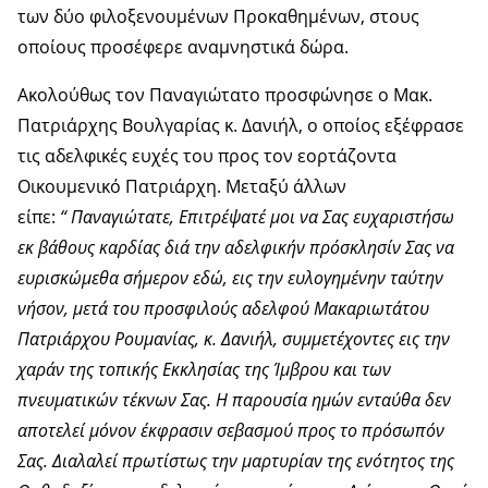
των δύο φιλοξενουμένων Προκαθημένων, στους
οποίους προσέφερε αναμνηστικά δώρα.
Ακολούθως τον Παναγιώτατο προσφώνησε ο Μακ.
Πατριάρχης Βουλγαρίας κ. Δανιήλ, ο οποίος εξέφρασε
τις αδελφικές ευχές του προς τον εορτάζοντα
Οικουμενικό Πατριάρχη. Μεταξύ άλλων
είπε:
“ Παναγιώτατε, Επιτρέψατέ μοι να Σας ευχαριστήσω
εκ βάθους καρδίας διά την αδελφικήν πρόσκλησίν Σας να
ευρισκώμεθα σήμερον εδώ, εις την ευλογημένην ταύτην
νήσον, μετά του προσφιλούς αδελφού Μακαριωτάτου
Πατριάρχου Ρουμανίας, κ. Δανιήλ, συμμετέχοντες εις την
χαράν της τοπικής Εκκλησίας της Ίμβρου και των
πνευματικών τέκνων Σας. Η παρουσία ημών ενταύθα δεν
αποτελεί μόνον έκφρασιν σεβασμού προς το πρόσωπόν
Σας. Διαλαλεί πρωτίστως την μαρτυρίαν της ενότητος της