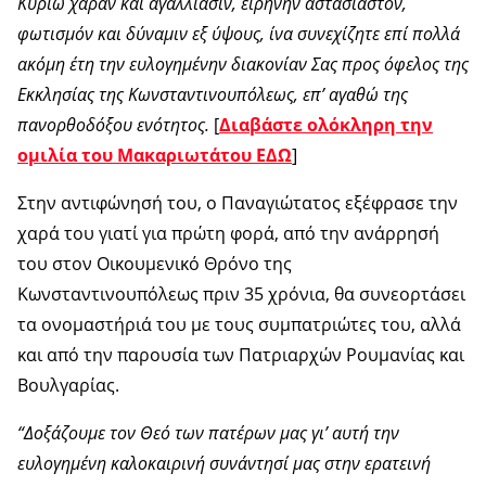
Κυρίω χαράν και αγαλλίασιν, ειρήνην αστασίαστον,
φωτισμόν και δύναμιν εξ ύψους, ίνα συνεχίζητε επί πολλά
ακόμη έτη την ευλογημένην διακονίαν Σας προς όφελος της
Εκκλησίας της Κωνσταντινουπόλεως, επ’ αγαθώ της
πανορθοδόξου ενότητος.
[
Διαβάστε ολόκληρη την
ομιλία του Μακαριωτάτου ΕΔΩ
]
Στην αντιφώνησή του, ο Παναγιώτατος εξέφρασε την
χαρά του γιατί για πρώτη φορά, από την ανάρρησή
του στον Οικουμενικό Θρόνο της
Κωνσταντινουπόλεως πριν 35 χρόνια, θα συνεορτάσει
τα ονομαστήριά του με τους συμπατριώτες του, αλλά
και από την παρουσία των Πατριαρχών Ρουμανίας και
Βουλγαρίας.
“Δοξάζουμε τον Θεό των πατέρων μας γι’ αυτή την
ευλογημένη καλοκαιρινή συνάντησί μας στην ερατεινή