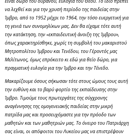
είναι δώρο του ουρανού, ευλογία του Θεού. Το ίδιο πρέπει
να λεχθεί και για την χρυσή περίοδο της παιδείας στην
Ίμβρο, από το 1952 μέχρι το 1964, την τόσο ευεργετική για
τη γενιά των συνομηλίκων μας. Δεν θα είχαμε τότε αυτή
την κατάκτηση, την «εκπαιδευτική άνοιξη της Ίμβρου»,
όπως χαρακτηρίσθηκε, χωρίς τη συμβολή του μακαριστού
Μητροπολίτου Ίμβρου και Τενέδου, του Γέροντός μας
Μελίτωνος, όμως επρόκειτο κι εδώ για θείο δώρο, για
πραγματική ευλογία για την Ίμβρο και την Τένεδο.
Μακαρίζουμε όσους σήκωσαν τότε στους ώμους τους αυτή
την ευθύνη και το βαρύ φορτίο της εκπαίδευσης στην
Ίμβρο. Τιμούμε τους πρωτεργάτες της σύγχρονης
αναγέννησης της ομογενειακής παιδείας στην μικρή
πατρίδα μας και προσευχόμαστε για την πρόοδο των
μαθητών και των μαθητριών μας. Το όνειρο του Πατριάρχη
σας είναι, οι απόφοιτοι του Λυκείου μας να επιστρέψουν