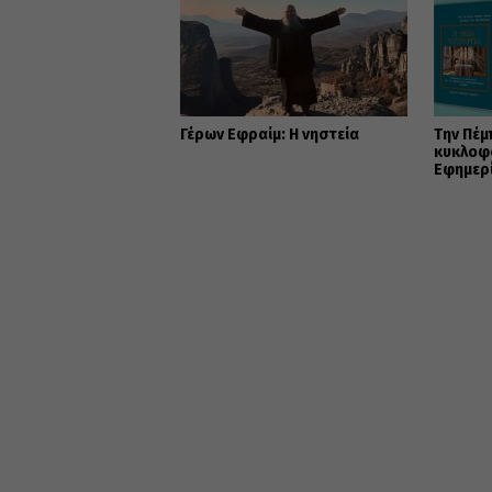
Γέρων Εφραίμ: Η νηστεία
Την Πέμ
κυκλοφο
Εφημερ
Ορθοδο
Προσφ