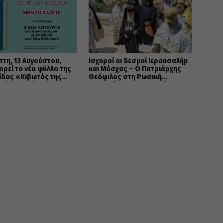
πτη, 13 Αυγούστου,
Ισχυροί οι δεσμοί Ιερουσαλήμ
ρεί το νέο φύλλο της
και Μόσχας – Ο Πατριάρχης
ίδας «Κιβωτός της
Θεόφιλος στη Ρωσική
ξίας» – Νέες
Εκκλησία της Διασποράς
ορές