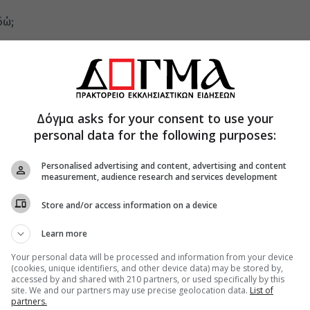
δώ;
ρώτηση:
από τον οποίο έρχεσαι, παιδί μου;
Δόγμα asks for your consent to use your
κή, ειλικρινής, φιλόξενη. Είναι πολύ λυπηρό που
personal data for the following purposes:
Personalised advertising and content, advertising and content
εις κι εδώ, είπε ο γέρο Ελισαίος.
measurement, audience research and services development
ς συνομιλίες τον ρώτησε σαν έμειναν οι δυο τους:
Store and/or access information on a device
ο διαφορετικές απαντήσεις στην ίδια ερώτηση;
Learn more
Your personal data will be processed and information from your device
(cookies, unique identifiers, and other device data) may be stored by,
ουβαλά στην καρδιά του τις εικόνες που βλέπουν
accessed by and shared with 210 partners, or used specifically by this
 δε διέκρινε τίποτε καλό στα μέρη από όπου
site. We and our partners may use precise geolocation data.
List of
partners.
ι καλό. Εκείνος που συνάντησε φίλους εκεί, θα