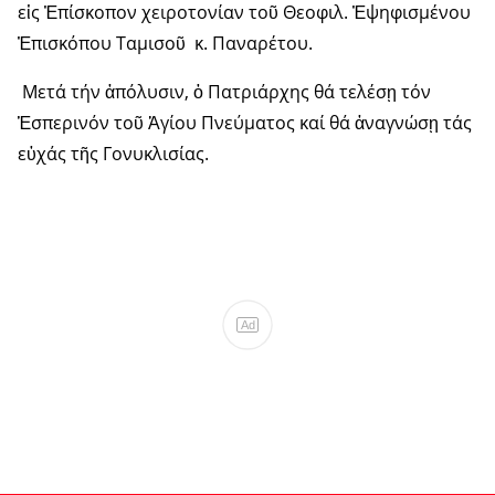
εἰς Ἐπίσκοπον χειροτονίαν τοῦ Θεοφιλ. Ἐψηφισμένου
Ἐπισκόπου Ταμισοῦ κ. Παναρέτου.
Μετά τήν ἀπόλυσιν, ὁ Πατριάρχης θά τελέσῃ τόν
Ἑσπερινόν τοῦ Ἁγίου Πνεύματος καί θά ἀναγνώσῃ τάς
εὐχάς τῆς Γονυκλισίας.
Ad