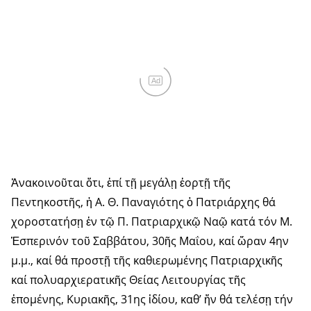
Ad
Ἀνακοινοῦται ὅτι, ἐπί τῇ μεγάλῃ ἑορτῇ τῆς
Πεντηκοστῆς, ἡ Α. Θ. Παναγιότης ὁ Πατριάρχης θά
χοροστατήσῃ ἐν τῷ Π. Πατριαρχικῷ Ναῷ κατά τόν Μ.
Ἑσπερινόν τοῦ Σαββάτου, 30ῆς Μαΐου, καί ὥραν 4ην
μ.μ., καί θά προστῇ τῆς καθιερωμένης Πατριαρχικῆς
καί πολυαρχιερατικῆς Θείας Λειτουργίας τῆς
ἑπομένης, Κυριακῆς, 31ης ἰδίου, καθ’ ἥν θά τελέσῃ τήν