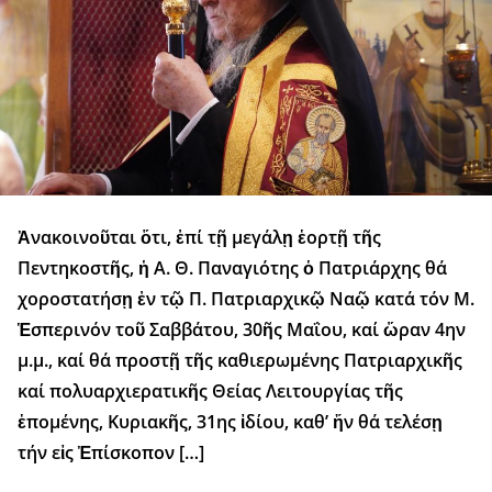
Ἀνακοινοῦται ὅτι, ἐπί τῇ μεγάλῃ ἑορτῇ τῆς
Πεντηκοστῆς, ἡ Α. Θ. Παναγιότης ὁ Πατριάρχης θά
χοροστατήσῃ ἐν τῷ Π. Πατριαρχικῷ Ναῷ κατά τόν Μ.
Ἑσπερινόν τοῦ Σαββάτου, 30ῆς Μαΐου, καί ὥραν 4ην
μ.μ., καί θά προστῇ τῆς καθιερωμένης Πατριαρχικῆς
καί πολυαρχιερατικῆς Θείας Λειτουργίας τῆς
ἑπομένης, Κυριακῆς, 31ης ἰδίου, καθ’ ἥν θά τελέσῃ
τήν εἰς Ἐπίσκοπον […]