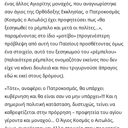
ένας άλλος Αγιορίτης μοναχός, που αναγνωρίστηκε
σαν άγιος της Ορθόδοξης Εκκλησίας, ο Πατροκοσμάς
(Κοσμάς ο Αιτωλός) έχει προφητεύσει πως «θα
ξεσηκωθεί το ρέμπελο και μετά οι πολίτες…»,
παραμένοντας στο ίδιο «μοτίβο» (προγενέστερη
πρόβλεψη από αυτή του Παϊσίου) προσθέτοντας όμως
ένα στοιχείο, αυτό του ξεσηκωμού του «ρέμπελου»
(παλαιότερα ρέμπελος ονομαζόταν εκείνος που δεν
είχε να κάνει δουλειά και που τριγυρνούσε άπραγος
εδώ κι εκεί στους δρόμους).
«Τότε», αναφέρει ο Πατροκοσμάς, θα υπάρχει
κυβέρνηση και θα είναι σαν να μην υπάρχει»!!! Και η
σημερινή πολιτική κατάσταση, δυστυχώς, τείνει να
καθρεφτίζεται στην πρόρρηση – προφητεία του αγίου
γέροντα και μοναχού… Ο Άγιος Κοσμάς ο Αιτωλός,