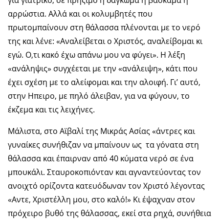
για γιατρικό, σε πρήξιμο ή δάγκωμα ή βάσκαμα ή
αρρώστια. Αλλά και οι κολυμβητές που
πρωτομπαίνουν στη θάλασσα πλένονται με το νερό
της και λένε: «Αναλείβεται ο Χριστός, αναλείβομαι κι
εγώ. Ο,τι κακό έχω απάνω μου να φύγει». H λέξη
«ανάληψις» συγχέεται με την «ανάλειψη», κάτι που
έχει σχέση με το αλείφομαι και την αλοιφή. Γι’ αυτό,
στην Ηπειρο, με πηλό άλειβαν, για να φύγουν, το
έκζεμα και τις λειχήνες.
Μάλιστα, στο Αϊβαλί της Μικράς Ασίας «άντρες και
γυναίκες συνήθιζαν να μπαίνουν ως τα γόνατα στη
θάλασσα και έπαιρναν από 40 κύματα νερό σε ένα
μπουκάλι. Σταυροκοπιόνταν και αγναντεύοντας τον
ανοιχτό ορίζοντα κατευόδωναν τον Χριστό λέγοντας
«Αντε, Χριστέλλη μου, στο καλό!» Κι έψαχναν στον
πρόχειρο βυθό της θάλασσας, εκεί στα ρηχά, συνήθεια