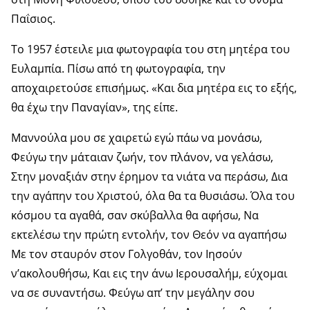
Παΐσιος.
Το 1957 έστειλε μια φωτογραφία του στη μητέρα του
Ευλαμπία. Πίσω από τη φωτογραφία, την
αποχαιρετούσε επισήμως. «Και δια μητέρα εις το εξής,
θα έχω την Παναγίαν», της είπε.
Μαννούλα μου σε χαιρετώ εγώ πάω να μονάσω,
Φεύγω την μάταιαν ζωήν, τον πλάνον, να γελάσω,
Στην μοναξιάν στην έρημον τα νιάτα να περάσω, Δια
την αγάπην του Χριστού, όλα θα τα θυσιάσω. Όλα του
κόσμου τα αγαθά, σαν σκύβαλλα θα αφήσω, Να
εκτελέσω την πρώτη εντολήν, τον Θεόν να αγαπήσω
Με τον σταυρόν στον Γολγοθάν, τον Ιησούν
ν’ακολουθήσω, Και εις την άνω Ιερουσαλήμ, εύχομαι
να σε συναντήσω. Φεύγω απ’ την μεγάλην σου