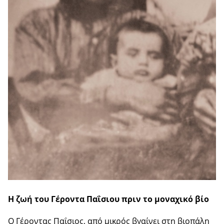
Η ζωή του Γέροντα Παΐσιου πριν το μοναχικό βίο
Ο Γέροντας Παΐσιος, από μικρός βγαίνει στη βιοπάλη