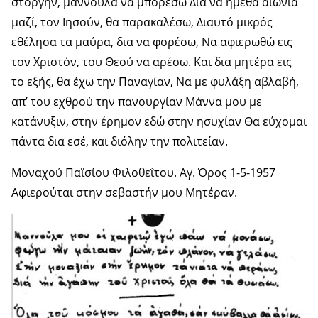
στοργήν, μαννούλα να μπορέσω Δια να ήμεθα αιώνια
μαζί, τον Ιησούν, θα παρακαλέσω, Διαυτό μικρός
εθέλησα τα μαύρα, δια να φορέσω, Να αφιερωθώ εις
τον Χριστόν, του Θεού να αρέσω. Και δια μητέρα εις
το εξής, θα έχω την Παναγίαν, Να με φυλάξη αβλαβή,
απ’ του εχθρού την πανουργίαν Μάννα μου με
κατάνυξιν, στην έρημον εδώ στην ησυχίαν Θα εύχομαι
πάντα δια εσέ, και διόλην την πολιτείαν.
Μοναχού Παϊσίου Φιλοθεΐτου. Αγ. Όρος 1-5-1957
Αφιερούται στην σεβαστήν μου Μητέραν.