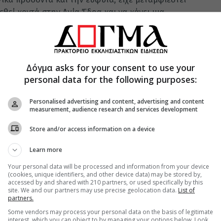
εθεί κοντά στην Αγία Έδρα και να κάνει μια
α.
τη Ρώμη
Δόγμα asks for your consent to use your
personal data for the following purposes:
ρε να ξεγελάσει και το κονκλάβιο, το οποίο την
ταν μετά από χρόνια ανακαλύφθηκε η απάτη, η
Personalised advertising and content, advertising and content
μην ξανασυμβεί παρόμοια απάτη, καθιερώθηκε η
measurement, audience research and services development
Store and/or access information on a device
άπα, ο Καμεράριος, δηλαδή ο έμπιστός του,
ργανα του ποντίφικα για να βεβαιωθεί ότι είναι
Learn more
ιαδικασία αυτή, υπάρχει ένας ειδικός θρόνος με
Your personal data will be processed and information from your device
ώστε να γίνεται πιο εύκολα η ψηλάφηση.
(cookies, unique identifiers, and other device data) may be stored by,
accessed by and shared with 210 partners, or used specifically by this
site. We and our partners may use precise geolocation data.
List of
partners.
α της ψηλάφησης. Φυσικά σήμερα ουδείς πιάνει
Some vendors may process your personal data on the basis of legitimate
interest, which you can object to by managing your options below. Look