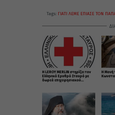
Tags:
ΓΙΑΤΙ ΛΕΜΕ ΕΠΙΑΣΕ ΤΟΝ ΠΑΠ
ΔΙ
Η LEROY MERLIN στηρίζει τον
Η Μονή 
Ελληνικό Ερυθρό Σταυρό με
Κωνστα
δωρεά επιχειρησιακού
εξοπλισμού για την
αντιμετώπιση των
καταστροφικών πυρκαγιών