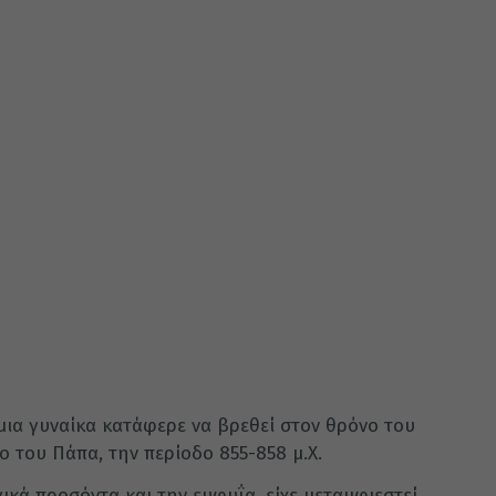
μια γυναίκα κατάφερε να βρεθεί στον θρόνο του
ο του Πάπα, την περίοδο 855-858 μ.Χ.
ικά προσόντα και την ευφυΐα, είχε μεταμφιεστεί