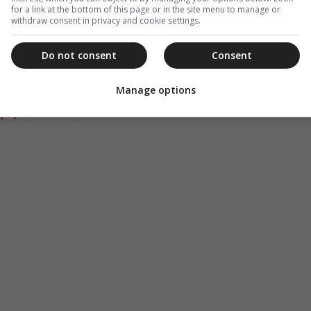
for a link at the bottom of this page or in the site menu to manage or
withdraw consent in privacy and cookie settings.
αναφέρεται λοιπόν στον Καμεράριο, που είχε
ουσίας «προνόμιο». Η διαδικασία έχει
Do not consent
Consent
η φράση όμως καλά κρατεί.
Manage options
ριζε πότε θα πεθάνει!