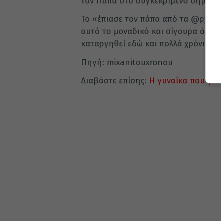
τον Πάπα στο συγκεκριμένο σημείο
Το «έπιασε τον πάπα από τα @ρχ…» 
αυτό το μοναδικό και σίγουρα άνευ 
καταργηθεί εδώ και πολλά χρόνια, 
Πηγή: mixanitouxronou
Διαβάστε επίσης:
Η γυναίκα που γνώ