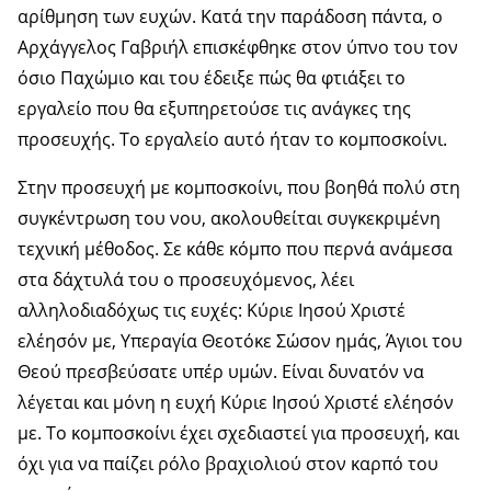
αρίθμηση των ευχών. Κατά την παράδοση πάντα, ο
Αρχάγγελος Γαβριήλ επισκέφθηκε στον ύπνο του τον
όσιο Παχώμιο και του έδειξε πώς θα φτιάξει το
εργαλείο που θα εξυπηρετούσε τις ανάγκες της
προσευχής. Το εργαλείο αυτό ήταν το κομποσκοίνι.
Στην προσευχή με κομποσκοίνι, που βοηθά πολύ στη
συγκέντρωση του νου, ακολουθείται συγκεκριμένη
τεχνική μέθοδος. Σε κάθε κόμπο που περνά ανάμεσα
στα δάχτυλά του ο προσευχόμενος, λέει
αλληλοδιαδόχως τις ευχές: Κύριε Ιησού Χριστέ
ελέησόν με, Υπεραγία Θεοτόκε Σώσον ημάς, Άγιοι του
Θεού πρεσβεύσατε υπέρ υμών. Είναι δυνατόν να
λέγεται και μόνη η ευχή Κύριε Ιησού Χριστέ ελέησόν
με. Το κομποσκοίνι έχει σχεδιαστεί για προσευχή, και
όχι για να παίζει ρόλο βραχιολιού στον καρπό του