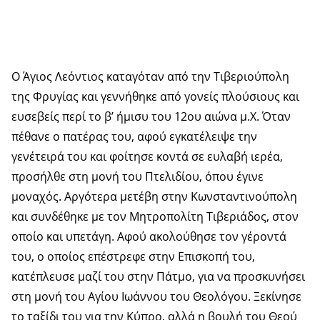
Ο Άγιος Λεόντιος καταγόταν από την Τιβεριούπολη
της Φρυγίας και γεννήθηκε από γονείς πλούσιους και
ευσεβείς περί το β’ ήμισυ του 12ου αιώνα μ.Χ. Όταν
πέθανε ο πατέρας του, αφού εγκατέλειψε την
γενέτειρά του και φοίτησε κοντά σε ευλαβή ιερέα,
προσήλθε στη μονή του Πτελιδίου, όπου έγινε
μοναχός. Αργότερα μετέβη στην Κωνσταντινούπολη
και συνδέθηκε με τον Μητροπολίτη Τιβεριάδος, στον
οποίο και υπετάγη. Αφού ακολούθησε τον γέροντά
του, ο οποίος επέστρεφε στην Επισκοπή του,
κατέπλευσε μαζί του στην Πάτμο, για να προσκυνήσει
στη μονή του Αγίου Ιωάννου του Θεολόγου. Ξεκίνησε
το ταξίδι του για την Κύπρο, αλλά η βουλή του Θεού