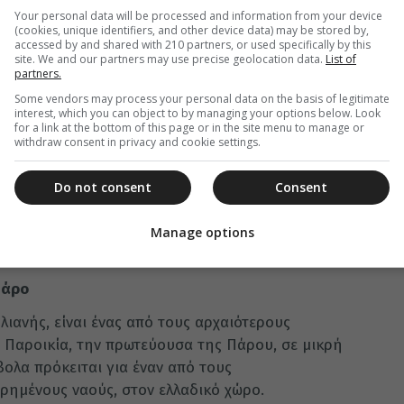
Your personal data will be processed and information from your device
(cookies, unique identifiers, and other device data) may be stored by,
accessed by and shared with 210 partners, or used specifically by this
site. We and our partners may use precise geolocation data.
List of
partners.
τικά αγήματα αποδίδουν τιμές.
Το βράδυ
Some vendors may process your personal data on the basis of legitimate
ρινός και στη συνέχεια Παράκληση και Θεία
interest, which you can object to by managing your options below. Look
for a link at the bottom of this page or in the site menu to manage or
Μετάληψη.
withdraw consent in privacy and cookie settings.
Εορτής γίνεται Αρχιερατική Λειτουργία στον
κεια της Λειτουργίας ο αρχηγός του Ναυτικού
Do not consent
Consent
ορπιλάκατο του Πολεμικού Ναυτικού και ρίχνουν
 που τορπιλίστηκε έξω από το λιμάνι της Τήνου,
Manage options
υ 1940.
Πάρο
ιανής, είναι ένας από τους αρχαιότερους
ν Παροικία, την πρωτεύουσα της Πάρου, σε μικρή
ολα πρόκειται για έναν από τους
ρημένους ναούς, στον ελλαδικό χώρο.