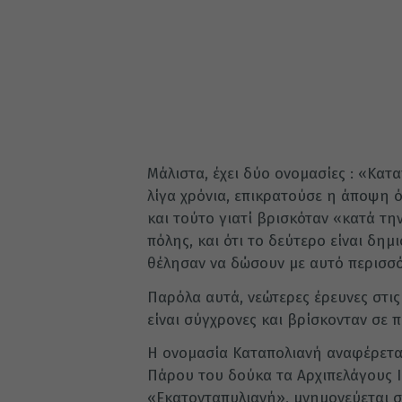
Μάλιστα, έχει δύο ονομασίες : «Κατ
λίγα χρόνια, επικρατούσε η άποψη ό
και τούτο γιατί βρισκόταν «κατά τη
πόλης, και ότι το δεύτερο είναι δη
θέλησαν να δώσουν με αυτό περισσό
Παρόλα αυτά, νεώτερες έρευνες στις
είναι σύγχρονες και βρίσκονταν σε
Η ονομασία Καταπολιανή αναφέρετα
Πάρου του δούκα τα Αρχιπελάγους Ιω
«Εκατονταπυλιανή», μνημονεύεται 