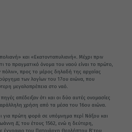
απολιανή» και «Εκατονταπυλιανή«. Μέχρι πριν
τι το πραγματικό όνομα του ναού είναι το πρώτο,
ν πόλιν», προς το μέρος δηλαδή της αρχαίας
μιούργημα των λογίων του 17ου αιώνα, που
τερη μεγαλοπρέπεια στο ναό.
 πηγές απέδειξαν ότι και οι δύο αυτές ονομασίες
 παράλληλη χρήση από τα μέσα του 16ου αιώνα.
ι για πρώτη φορά σε υπόμνημα περί Νάξου και
άννη Δ΄, του έτους 1562, ενώ η δεύτερη,
σε έγγραφο του Πατριάρχη Θεολήπτου Β΄ του