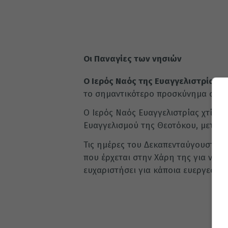
Οι Παναγίες των νησιών
Ο Ιερός Ναός της Ευαγγελιστρίας 
το σημαντικότερο προσκύνημα στην 
Ο Ιερός Ναός Ευαγγελιστρίας χτίστ
Ευαγγελισμού της Θεοτόκου, μετά α
Τις ημέρες του Δεκαπενταύγουστου 
που έρχεται στην Χάρη της για να κ
ευχαριστήσει για κάποια ευεργεσία 