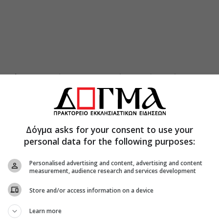
της Τήνου
γνωστός και ως Παναγία της Τήνου είναι
Ελλάδα, αλλά και σε όλον τον κόσμο.
ηκε στο σημείο που βρέθηκε η Εικόνα της του
πό όραμα της Μοναχής Πελαγίας.
Δόγμα asks for your consent to use your
το νησί της Τήνου επισκέπεται πλήθος κόσμου,
personal data for the following purposes:
άνει κάποια παράκκληση ή για να την
της.
Personalised advertising and content, advertising and content
measurement, audience research and services development
Store and/or access information on a device
Learn more