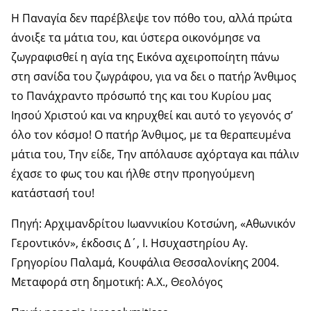
Η Παναγία δεν παρέβλεψε τον πόθο του, αλλά πρώτα
άνοιξε τα μάτια του, και ύστερα οικονόμησε να
ζωγραφισθεί η αγία της Εικόνα αχειροποίητη πάνω
στη σανίδα του ζωγράφου, για να δει ο πατήρ Άνθιμος
το Πανάχραντο πρόσωπό της και του Κυρίου μας
Ιησού Χριστού και να κηρυχθεί και αυτό το γεγονός σ’
όλο τον κόσμο! Ο πατήρ Άνθιμος, με τα θεραπευμένα
μάτια του, Την είδε, Την απόλαυσε αχόρταγα και πάλιν
έχασε το φως του και ήλθε στην προηγούμενη
κατάστασή του!
Πηγή: Αρχιμανδρίτου Ιωαννικίου Κοτσώνη, «Αθωνικόν
Γεροντικόν», έκδοσις Δ΄, Ι. Ησυχαστηρίου Αγ.
Γρηγορίου Παλαμά, Κουφάλια Θεσσαλονίκης 2004.
Μεταφορά στη δημοτική: Α.Χ., Θεολόγος