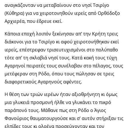
αναγκάζονταν να μεταβαίνουν στο νησί Τσιρίγο
(Κύθηρα) για να χειροτονηθούν ιερείς από Ορθόδοξο
Αρχιερέα, που έδρευε εκεί.
Κάποια εποχή λοιπόν ξεκίνησαν απ’ την Κρήτη τρεις
διάκονοι για το Τσιρίγο κι αφού χειροτονήθηκαν εκεί
ιερείς, επέστρεφαν τρισευτυχισμένοι στο πολύπαθο
τότε απ’ τη σκλαβιά νησί τους. Κατά κακή τους τύχη
Αγαρηνοί πειρατές τους συνέλαβαν στο πέ­λαγος, τους
μετέφεραν στη Ρόδο, όπου τους πώλησαν σε τρεις
διαφορετικούς Αγαρηνούς αφέντες.
Η θέση των τριών ιερέων ήταν αξιοθρή­νητη κι όμως
μια γλυκειά προσμονή ήλθε να γλυκάνει το πικρό
παράπονό τους. Μάθα­νε πως στη Ρόδο ο Άγιος
Φανούριος θαυματουργούσε και σ’ αυτόν στήριξαν τις
ελ­πίδες τους κι ολοένα προσεύχονταν και τον