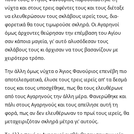
νύχτα και στους τρεις αφέντες τους και τους διέταξε
να ελευ­θερώσουν τους σκλάβους ιερείς τους, δια­
φορετικά θα τους τιμωρούσε σκληρά. Οι Αγαρηνοί
όμως άρχοντες θεώρησαν την επέμ­βαση του Αγίου
σαν κάποια μαγεία, γι’ αυ­τό αλυσόδεσαν τους
σκλάβους τους κι άρ­χισαν να τους βασανίζουν με
χειρότερο τρό­πο.
Την άλλη όμως νύχτα ο Άγιος Φανούριος επενέβη πιο
αποτελεσματικά, έλυσε τους τρεις ιερείς απ’ τα δεσμά
τους και τους υ­ποσχέθηκε, πως θα τους ελευθέρωνε
από τους Αγαρηνούς την άλλη μέρα. Φανερώ­θηκε και
πάλι στους Αγαρηνούς και τους απείλησε αυτή τη
φορά, πως αν δεν ελευθέρωναν το πρωί τους ιερείς, θα
μεταχειρι­ζόταν σκληρά μέτρα γι’ αυτούς.