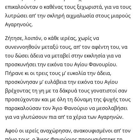
επικαλούνταν ο καθένας τους ξεχωριστά, για να τους
λυτρώσει απ’ την σκληρή αιχ­μαλωσία στους μιαρούς
Αγαρηνούς.
Ζήτησε, λοιπόν, ο κάθε ιερέας, χωρίς να
συνεννοηθούν μεταξύ τους, απ’ τον αφέν­τη του, να
του δώσει άδεια να μεταβεί στην εκκλησία για να
προσκυνήσει την εικόνα του Αγίου Φανουρίου.
Πήρανε κι οι τρεις τους μ’ ευκολία την άδεια,
προσκύνησαν μ’ ευ­λάβεια την εικόνα του Αγίου
βρέχοντας τη γη με τα δάκρυά τους γονατιστοί σαν
προ­σεύχονταν και με όλη τη δύναμη της ψυχής τους
παρακαλούσαν τον Άγιο Φανούριο να μεσολαβήσει
για να γλυτώσουν πια απ’ τα χέρια των Αγαρηνών.
Αφού οι ιερείς αναχώρησαν, ανακουφι­σμένοι απ’ τον
πόνο τους, ο Άγιος Φανού­ριος παρουσιάστηκε τη