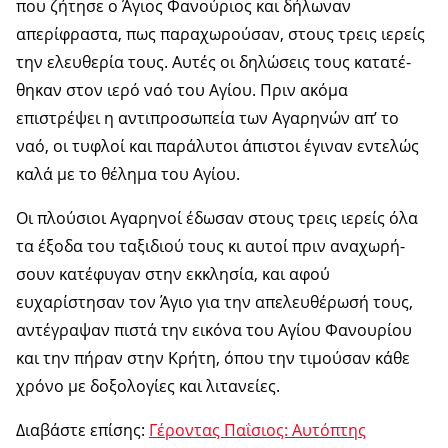
που ζήτησε ο Άγιος Φανούριος και δήλωναν
απερίφραστα, πως παραχωρούσαν, στους τρεις ιερείς
την ελευ­θερία τους. Αυτές οι δηλώσεις τους κατατέ­
θηκαν στον ιερό ναό του Αγίου. Πριν ακόμα
επιστρέψει η αντιπροσωπεία των Αγαρηνών απ’ το
ναό, οι τυφλοί και παράλυτοι άπιστοι έγιναν εντελώς
καλά με το θέλημα του Αγίου.
Οι πλούσιοι Αγαρηνοί έδωσαν στους τρεις ιερείς όλα
τα έξοδα του ταξιδιού τους κι αυτοί πριν αναχωρή­
σουν κατέφυγαν στην εκκλησία, και αφού
ευχαρίστησαν τον Άγιο για την απελευθέ­ρωσή τους,
αντέγραψαν πιστά την εικόνα του Αγίου Φανουρίου
και την πήραν στην Κρήτη, όπου την τιμούσαν κάθε
χρόνο με δοξολογίες και λιτανείες.
Διαβάστε επίσης:
Γέροντας Παΐσιος: Αυτόπτης