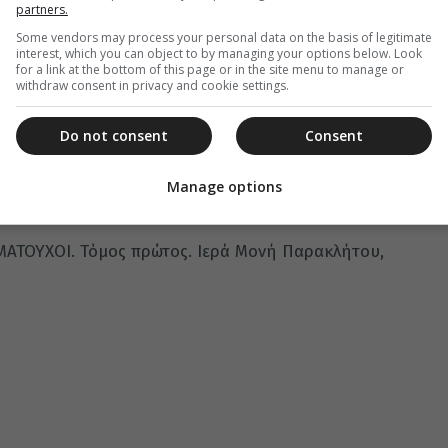
partners.
 τρεις ημέρες! Τότε με την ευχή της μητέρας
Some vendors may process your personal data on the basis of legitimate
interest, which you can object to by managing your options below. Look
ρόμο συνάντησε ξανά τον άγιο.
for a link at the bottom of this page or in the site menu to manage or
withdraw consent in privacy and cookie settings.
Do not consent
Consent
 την μάνα σου μην την στενοχωρήσεις.
Manage options
ΣΜΑΤΟΥΧΟΙ. Τόμος πρώτος. Ιερά Μονή Παρακλήτου,