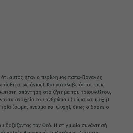
 ότι αυτός ήταν ο περίφημος παπα-Παναγής
ρίσθηκε ως άγιος). Και κατάλαβε ότι οι τρεις
οφώτιστη απάντηση στο ζήτημα του τρισυνθέτου,
ναι τα στοιχεία του ανθρώπου (σώμα και ψυχή)
ι τρία (σώμα, πνεύμα και ψυχή), όπως δίδασκε ο
ου δοξάζοντας τον Θεό. Η στιγμιαία συνάντησή
πό πολλές θεολογικές συζητήσεις. Διότι την