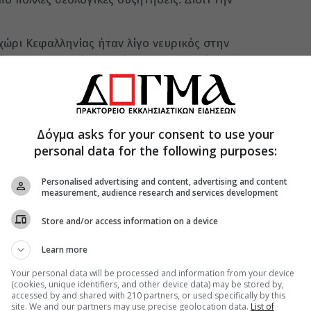
ώρι Κεφαλληνίας ήταν λίγο νευρικός στην
πόρεσε ν’ ανεχθεί παρατήρηση της μητέρας του,
να κλαίει και βγήκε έξω. Ανέβηκε έπειτα στο
ρι.
 άγιο Παναγή Μπασιά. Κατέβηκε από το άλογο
Δόγμα asks for your consent to use your
personal data for the following purposes:
Personalised advertising and content, advertising and content
μα, του λέει αναπάντεχα:
measurement, audience research and services development
ραμένο το χέρι που χτυπά τους γονείς του. Δεν θα
Store and/or access information on a device
όταν η μάνα σου σε συγχωρέσει, τότε να πας.
Learn more
ωθε θαυμασμό και θλίψη. Μετανοιωμένος γύρισε
Your personal data will be processed and information from your device
ου να κλαίει ακόμη. Της είπε τι του συνέβη και
(cookies, unique identifiers, and other device data) may be stored by,
κολουθούσε να είναι ταραγμένη και δεν τον
accessed by and shared with 210 partners, or used specifically by this
site. We and our partners may use precise geolocation data.
List of