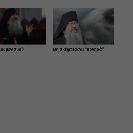
κουμενισμού
Μη σκέφτεασαι “πονηρά”