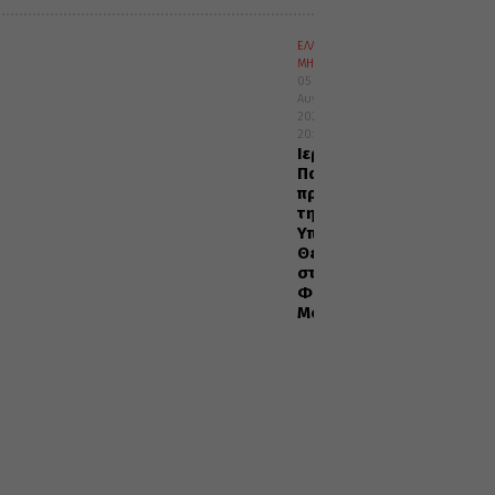
ΕΛΛΑΔΑ
ΜΗΤΡΟΠΟΛΕΙΣ
05
Αυγούστου
2026
20:29
Ιερά
Παράκληση
προς
την
Υπεραγία
Θεοτόκο
στα
Φαβριανά
Μονοφατσίου