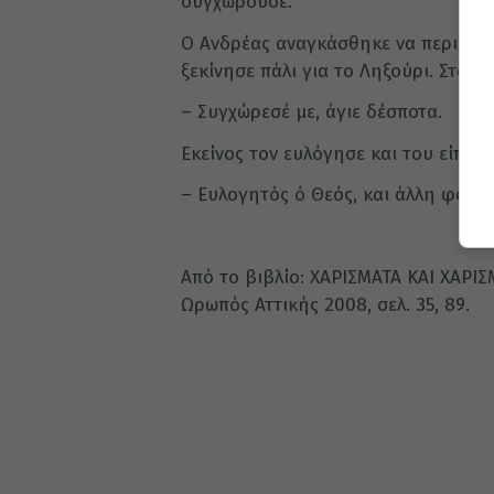
συγχωρούσε.
Ο Ανδρέας αναγκάσθηκε να περιμένει
ξεκίνησε πάλι για το Ληξούρι. Στο δ
– Συγχώρεσέ με, άγιε δέσποτα.
Εκείνος τον ευλόγησε και του είπε:
– Ευλογητός ό Θεός, και άλλη φορά
Από το βιβλίο: ΧΑΡΙΣΜΑΤΑ ΚΑΙ ΧΑΡΙ
Ωρωπός Αττικής 2008, σελ. 35, 89.