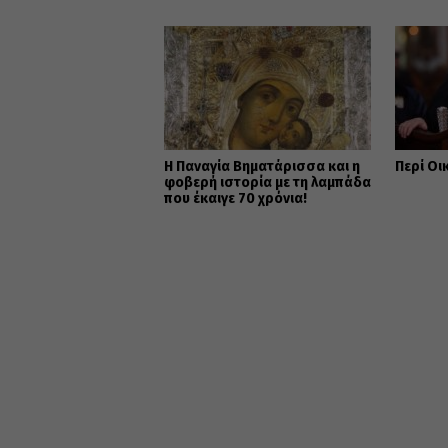
Η Παναγία Βηματάρισσα και η
Περί Οι
φοβερή ιστορία με τη λαμπάδα
που έκαιγε 70 χρόνια!