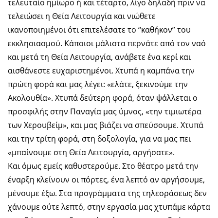
τελευταίο ημίωρο ή και τέταρτο, λίγο δηλαδή πριν να
τελειώσει η Θεία Λειτουργία και νιώθετε
ικανοποιημένοι ότι επιτελέσατε το “καθήκον” του
εκκλησιασμού. Κάποιοι μάλιστα περνάτε από τον ναό
και μετά τη Θεία Λειτουργία, ανάβετε ένα κερί και
αισθάνεστε ευχαριστημένοι. Χτυπά η καμπάνα την
πρώτη φορά και μας λέγει: «ελάτε, ξεκινούμε την
Ακολουθία». Χτυπά δεύτερη φορά, όταν ψάλλεται ο
προσφιλής στην Παναγία μας ύμνος, «την τιμιωτέρα
των Χερουβείμ», και μας βιάζει να σπεύσουμε. Χτυπά
και την τρίτη φορά, στη δοξολογία, για να μας πει
«μπαίνουμε στη Θεία Λειτουργία, αργήσατε».
Και όμως εμείς καθυστερούμε. Στο θέατρο μετά την
έναρξη κλείνουν οι πόρτες, ένα λεπτό αν αργήσουμε,
μένουμε έξω. Στα προγράμματα της τηλεοράσεως δεν
χάνουμε ούτε λεπτό, στην εργασία μας χτυπάμε κάρτα