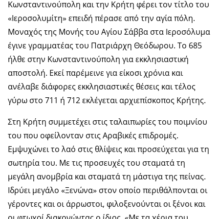
Κωνσταντινούπολη και την Κρήτη φέρει τον τίτλο του
«Ιεροσολυμίτη» επειδή πέρασε από την αγία πόλη.
Μοναχός της Μονής του Αγίου Σάββα στα Ιεροσόλυμα
έγινε γραμματέας του Πατριάρχη Θεόδωρου. Το 685
ήλθε στην Κωνσταντινούπολη για εκκλησιαστική
αποστολή. Εκεί παρέμεινε για είκοσι χρόνια και
ανέλαβε διάφορες εκκλησιαστικές θέσεις και τέλος
γύρω στο 711 ή 712 εκλέγεται αρχιεπίσκοπος Κρήτης.
Στη Κρήτη συμμετέχει στις ταλαιπωρίες του ποιμνίου
του που οφείλονταν στις Αραβικές επιδρομές.
Εμψυχώνει το λαό στις θλίψεις και προσεύχεται για τη
σωτηρία του. Με τις προσευχές του σταματά τη
μεγάλη ανομβρία και σταματά τη μάστιγα της πείνας.
Ιδρύει μεγάλο «Ξενώνα» στον οποίο περιθάλπονται οι
γέροντες και οι άρρωστοι, φιλοξενούνται οι ξένοι και
οι φτωχοί διακονώντας ο ίδιος. «Με τα χέρια του