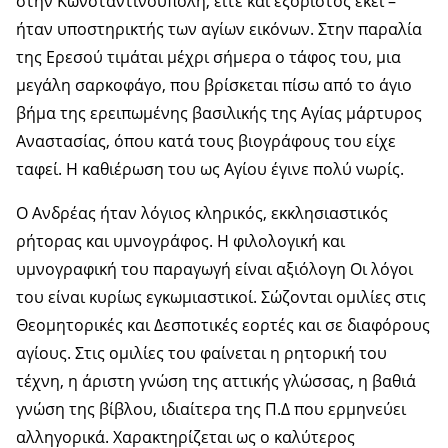
στην Κωνσταντινούπολη, είτε και εξόριστος εκεί –
ήταν υποστηρικτής των αγίων εικόνων. Στην παραλία
της Ερεσού τιμάται μέχρι σήμερα ο τάφος του, μια
μεγάλη σαρκοφάγο, που βρίσκεται πίσω από το άγιο
βήμα της ερειπωμένης βασιλικής της Αγίας μάρτυρος
Αναστασίας, όπου κατά τους βιογράφους του είχε
ταφεί. Η καθιέρωση του ως Αγίου έγινε πολύ νωρίς.
Ο Ανδρέας ήταν λόγιος κληρικός, εκκλησιαστικός
ρήτορας και υμνογράφος. Η φιλολογική και
υμνογραφική του παραγωγή είναι αξιόλογη Οι λόγοι
του είναι κυρίως εγκωμιαστικοί. Σώζονται ομιλίες στις
Θεομητορικές και Δεσποτικές εορτές και σε διαφόρους
αγίους. Στις ομιλίες του φαίνεται η ρητορική του
τέχνη, η άριστη γνώση της αττικής γλώσσας, η βαθιά
γνώση της βίβλου, ιδιαίτερα της Π.Δ που ερμηνεύει
αλληγορικά. Χαρακτηρίζεται ως ο καλύτερος