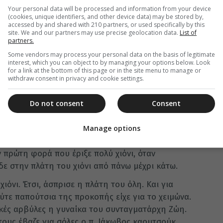
Your personal data will be processed and information from your device
ις Κυριακές είχε εντολή από το Μητροπολίτη να
(cookies, unique identifiers, and other device data) may be stored by,
, Παληοχώρι, Καλαμούδι και Δρυμώνα.
accessed by and shared with 210 partners, or used specifically by this
site. We and our partners may use precise geolocation data.
List of
partners.
α το Σατανά καταπέλτης.
Some vendors may process your personal data on the basis of legitimate
ιτουργία στη Μονή, αγρίεψε περισσότερο. Ο
interest, which you can object to by managing your options below. Look
for a link at the bottom of this page or in the site menu to manage or
ε πιο σκληρά. Κι όσο προσπαθούσε ο Ιάκωβος να
withdraw consent in privacy and cookie settings.
σανε αυτοί. Μέσα στο καταχείμωνο και ο νέος
 πειρασμούς.
Do not consent
Consent
 κελί, ν’ απαγκιάζει από τη βροχή και το χιόνι;
 ας ήτανε ο οικονόμος και ο ιερέας της Μονής.
Manage options
ανε τα γίδια της Μονής. Κοιμότανε λίγο, μα και
ην πρώτη φορά που έριξε πολύ χιόνι, όταν
δε στην πλάτη του χιόνι από πάνω μέχρι κάτω.
όνι. Έτσι, άσπρισε η πλάτη του όλη. Και για
τε παπούτσια της προκοπής είχε για το χειμώνα.
ωτικές αρβύλες η γυναίκα του συνταγματάρχη Ζώη.
 τους έβαζε για σόλες ο π. Ιάκωβος καουτσούκ