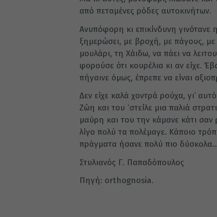
από πεταμένες ρόδες αυτοκινήτων.
Ανυπόφορη κι επικίνδυνη γινότανε η
ξημερώσει, με βροχή, με πάγους, με 
μουλάρι, τη Χάιδω, να πάει να λειτ
φορούσε ότι κουρέλια κι αν είχε. Έβ
πήγαινε όμως, έπρεπε να είναι αξιο
Δεν είχε καλά χοντρά ρούχα, γι’ αυτ
Ζώη και του ‘στείλε μια παλιά στρα
μαύρη και του την κάμανε κάτι σαν 
λίγο πολύ τα πολέμαγε. Κάποιο τρό
πράγματα ήσανε πολύ πιο δύσκολα
Στυλιανός Γ. Παπαδόπουλος
Πηγή: orthognosia.