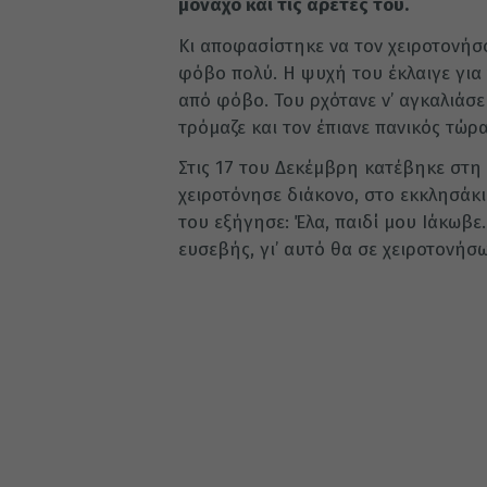
μοναχό και τις αρετές του.
Κι αποφασίστηκε να τον χειροτονήσο
φόβο πολύ. Η ψυχή του έκλαιγε για 
από φόβο. Του ρχότανε ν’ αγκαλιάσει
τρόμαζε και τον έπιανε πανικός τώρ
Στις 17 του Δεκέμβρη κατέβηκε στη
χειροτόνησε διάκονο, στο εκκλησάκ
του εξήγησε: Έλα, παιδί μου Ιάκωβε
ευσεβής, γι’ αυτό θα σε χειροτονήσ