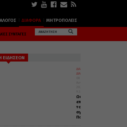
ΙΑΛΟΓΟΣ
ΔΙΑΦΟΡΑ
ΜΗΤΡΟΠΟΛΕΙΣ
ΚΕΣ ΣΥΝΤΑΓΕΣ
Η ΕΙΔΗΣΕΩΝ
ΔΙΑΛΟΓΟΣ
ΔΙΑΦΟΡΑ
08
Αυγούστου
2026
9:32
Ως
επόμενοι
τοις
αγίοις
Πατράσι