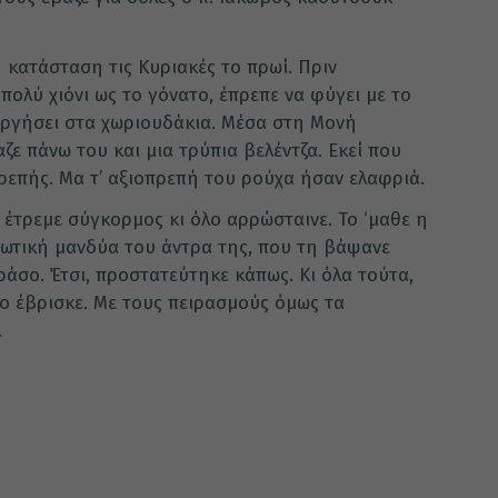
 κατάσταση τις Κυριακές το πρωί. Πριν
πολύ χιόνι ως το γόνατο, έπρεπε να φύγει με το
ουργήσει στα χωριουδάκια. Μέσα στη Μονή
αζε πάνω του και μια τρύπια βελέντζα. Εκεί που
πρεπής. Μα τ’ αξιοπρεπή του ρούχα ήσαν ελαφριά.
ό έτρεμε σύγκορμος κι όλο αρρώσταινε. Το ‘μαθε η
τιωτική μανδύα του άντρα της, που τη βάψανε
ράσο. Έτσι, προστατεύτηκε κάπως. Κι όλα τούτα,
πο έβρισκε. Με τους πειρασμούς όμως τα
…