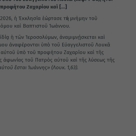
 προφήτου Ζαχαρίου καὶ […]
2026, ἡ Ἐκκλησία ἑώρτασε τὴν μνήμην τοῦ
ρόμου καὶ Βαπτιστοῦ Ἰωάννου.
, ἰδίᾳ ἡ τῶν Ἱεροσολύμων, ἀναμιμνῄσκεται καὶ
όμου ἀναφέρονται ὑπὸ τοῦ Εὐαγγελιστοῦ Λουκᾶ
ως αὐτοῦ ὑπὸ τοῦ προφήτου Ζαχαρίου καὶ τῆς
ῆς ἀφωνίας τοῦ Πατρὸς αὐτοῦ καὶ τῆς λύσεως τῆς
αὐτοῦ ἔσται Ἰωάννης» (Λουκ. 1,63).