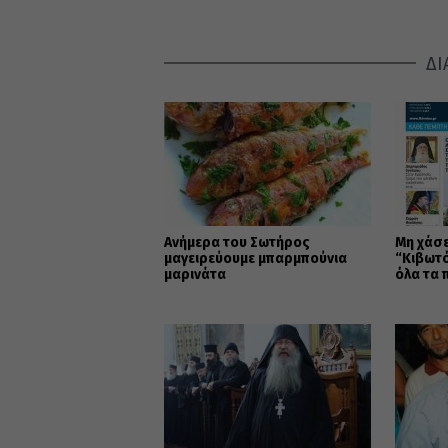
ΔΙ
Ανήμερα του Σωτήρος
Μη χάσε
μαγειρεύουμε μπαρμπούνια
“Κιβωτό
μαρινάτα
όλα τα 