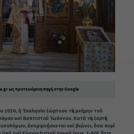
.gr ως προτεινόμενη πηγή στην Google
ίου 2026, ἡ Ἐκκλησία ἑώρτασε τὴν μνήμην τοῦ
όμου καὶ Βαπτιστοῦ Ἰωάννου. Κατὰ τὴν ἑορτὴν
εροσολύμων, ἀναμιμνῄσκεται καὶ βιώνει, ὅσα περὶ
ὑπὸ τοῦ Εὐαγγελιστοῦ Λουκᾶ (κεφ. 1-80), ἤτοι