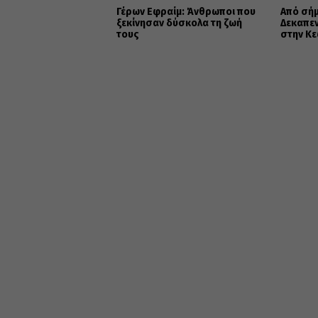
Γέρων Εφραίμ: Άνθρωποι που
Από σήμ
ξεκίνησαν δύσκολα τη ζωή
Δεκαπε
τους
στην Κε
της Παν