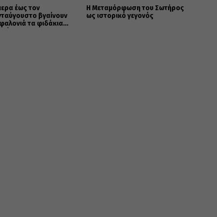
ερα έως τον
Η Μεταμόρφωση του Σωτήρος
νταύγουστο βγαίνουν
ως ιστορικό γεγονός
φαλονιά τα φιδάκια
αγίας!