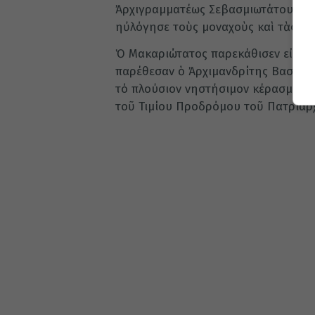
Ἀρχιγραμματέως Σεβασμιωτάτου Ἀρχι
ηὐλόγησε τοὺς μοναχοὺς καὶ τὰς μον
Ὁ Μακαριώτατος παρεκάθισεν εἰς τή
παρέθεσαν ὁ Ἀρχιμανδρίτης Βασσιαν
τό πλούσιον νηστήσιμον κέρασμα, τ
τοῦ Τιμίου Προδρόμου τοῦ Πατριαρχ