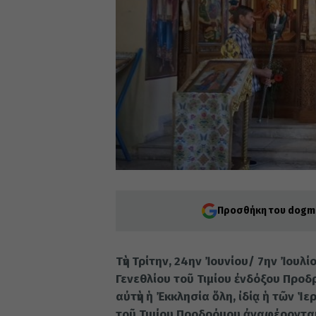
Προσθήκη του dogma
Τὴν Τρίτην, 24ην Ἰουνίου/ 7ην Ἰουλ
Γενεθλίου τοῦ Τιμίου ἐνδόξου Προδρ
αὐτὴν ἡ Ἐκκλησία ὅλη, ἰδίᾳ ἡ τῶν Ἱ
τοῦ Τιμίου Προδρόμου ἀναφέρονται 