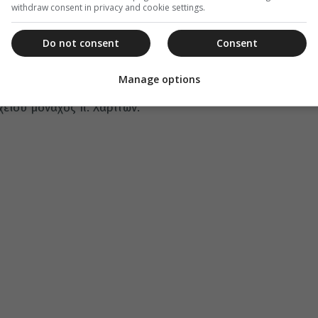
withdraw consent in privacy and cookie settings.
επισκόπου Κωνσταντίνης κ. Ἀριστάρχου καὶ
αχάς καὶ τοὺς πιστούς.
Do not consent
Consent
ν πλουσίαν νηστήσιμον τράπεζαν, τήν ὁποίαν
ός καί ἡ καθηγουμένη μοναχή Αἰκατερίνα καί εἰς
Manage options
ό ὁποῖον παρέθεσε ὁ Προϊστάμενος τῆς Μονῆς
είου μοναχὸς π. Χαρίτων.