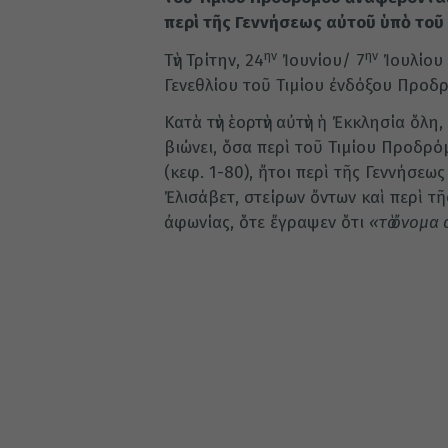
περὶ τῆς Γεννήσεως αὐτοῦ ὑπὸ τοῦ
ην
ην
Τὴν Τρίτην, 24
Ἰουνίου/ 7
Ἰουλίου 
Γενεθλίου τοῦ Τιμίου ἐνδόξου Προδ
Κατὰ τὴν ἑορτὴν αὐτὴν ἡ Ἐκκλησία ὅλη
βιώνει, ὅσα περὶ τοῦ Τιμίου Προδρ
(κεφ. 1-80), ἤτοι περὶ τῆς Γεννήσε
Ἐλισάβετ, στείρων ὄντων καὶ περὶ τ
ἀφωνίας, ὅτε ἔγραψεν ὅτι
«τὸ ὄνομα 