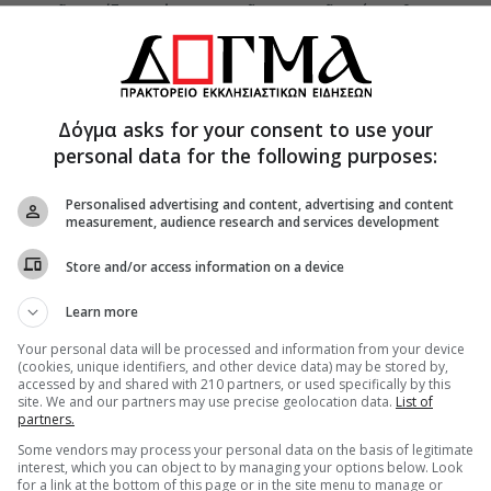
μου, τοῦ
«μείζονος ἐν γεννητοῖς γυναικῶν»
(Ματθ.
ουργία εἰς τὴν ἐν Ὀρεινῇ Ἱερὰν Μονὴν τοῦ Τιμίου
ς, προεξάρχοντος τοῦ ἀντιπροσώπου τῆς Α.Θ.Μ.
εροσολύμων κ.κ. Θεοφίλου Σεβασμιωτάτου
χίου, συλλειτουργούντων αὐτῷ τοῦ
Δόγμα asks for your consent to use your
κῆς Ἀποστολῆς εἰς Ἱεροσόλυμα (MISSIA)
personal data for the following purposes:
ν Ἱερέων καί τοῦ Ἀρχιδιακόνου Μάρκου.
Personalised advertising and content, advertising and content
σθη καί εἰς τὴν Ἱερὰν Μονὴν τοῦ Τιμίου Προδρόμου
measurement, audience research and services development
ὸ τοῦ Σεβασμιωτάτου Ἀρχιεπικόπου Πέλλης κ.
Store and/or access information on a device
τῷ, Ἁγιοταφιτῶν Ἱερομονάχων ὡς τοῦ
οῦ Ἀρχιμανδρίτου π. Ἰγνατίου, τοῦ Ρωσοφώνου
Learn more
. Νικολάου καὶ τοῦ Ἱεροδιακόνου π. Προδρόμου,
Your personal data will be processed and information from your device
σιθέου ἐν συμμετοχῇ μοναχῶν, μοναζουσῶν καὶ
(cookies, unique identifiers, and other device data) may be stored by,
ν ἐξ Ἱεροσολύμων καὶ μελῶν τοῦ Ἑλληνικοῦ
accessed by and shared with 210 partners, or used specifically by this
site. We and our partners may use precise geolocation data.
List of
partners.
έφθη πρὸς προσκύνησιν ὁ Μακαριώτατος Πατὴρ
Some vendors may process your personal data on the basis of legitimate
interest, which you can object to by managing your options below. Look
.κ. Θεόφιλος, συνοδευόμενος ὑπὸ τοῦ Γέροντος
for a link at the bottom of this page or in the site menu to manage or