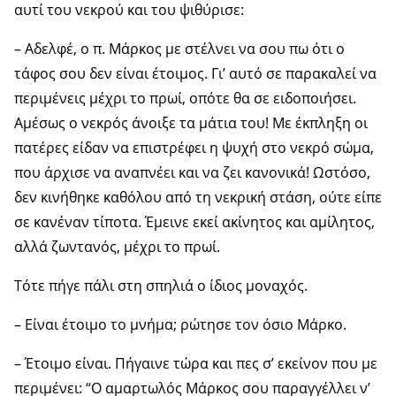
αυτί του νεκρού και του ψιθύρισε:
– Αδελφέ, ο π. Μάρκος με στέλνει να σου πω ότι ο
τάφος σου δεν είναι έτοιμος. Γι’ αυτό σε παρακαλεί να
περιμένεις μέχρι το πρωί, οπότε θα σε ειδοποιήσει.
Αμέσως ο νεκρός άνοιξε τα μάτια του! Με έκπληξη οι
πατέρες είδαν να επιστρέφει η ψυχή στο νεκρό σώμα,
που άρχισε να αναπνέει και να ζει κανονικά! Ωστόσο,
δεν κινήθηκε καθόλου από τη νεκρική στάση, ούτε είπε
σε κανέναν τίποτα. Έμεινε εκεί ακίνητος και αμίλητος,
αλλά ζωντανός, μέχρι το πρωί.
Τότε πήγε πάλι στη σπηλιά ο ίδιος μοναχός.
– Είναι έτοιμο το μνήμα; ρώτησε τον όσιο Μάρκο.
– Έτοιμο είναι. Πήγαινε τώρα και πες σ’ εκείνον που με
περιμένει: “Ο αμαρτωλός Μάρκος σου παραγγέλλει ν’