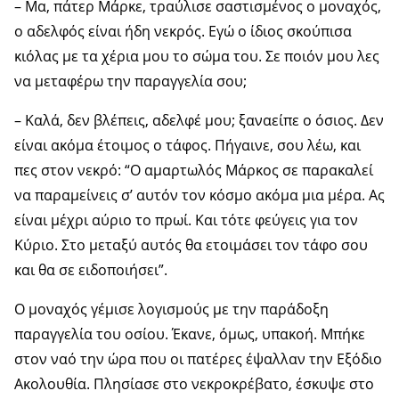
– Μα, πάτερ Μάρκε, τραύλισε σαστισμένος ο μοναχός,
ο αδελφός είναι ήδη νεκρός. Εγώ ο ίδιος σκούπισα
κιόλας με τα χέρια μου το σώμα του. Σε ποιόν μου λες
να μεταφέρω την παραγγελία σου;
– Καλά, δεν βλέπεις, αδελφέ μου; ξαναείπε ο όσιος. Δεν
είναι ακόμα έτοιμος ο τάφος. Πήγαινε, σου λέω, και
πες στον νεκρό: “Ο αμαρτωλός Μάρκος σε παρακαλεί
να παραμείνεις σ’ αυτόν τον κόσμο ακόμα μια μέρα. Ας
είναι μέχρι αύριο το πρωί. Και τότε φεύγεις για τον
Κύριο. Στο μεταξύ αυτός θα ετοιμάσει τον τάφο σου
και θα σε ειδοποιήσει”.
Ο μοναχός γέμισε λογισμούς με την παράδοξη
παραγγελία του οσίου. Έκανε, όμως, υπακοή. Μπήκε
στον ναό την ώρα που οι πατέρες έψαλλαν την Εξόδιο
Ακολουθία. Πλησίασε στο νεκροκρέβατο, έσκυψε στο