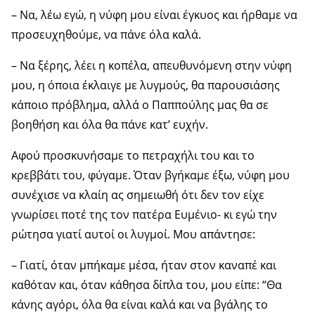
– Να, λέω εγώ, η νύφη μου είναι έγκυος και ήρθαμε να
προσευχηθούμε, να πάνε όλα καλά.
– Να ξέρης, λέει η κοπέλα, απευθυνόμενη στην νύφη
μου, η όποια έκλαιγε με λυγμούς, θα παρουσιάσης
κάποιο πρόβλημα, αλλά ο Παππούλης μας θα σε
βοηθήση και όλα θα πάνε κατ’ ευχήν.
Αφού προσκυνήσαμε το πετραχήλι του και το
κρεββάτι του, φύγαμε. Όταν βγήκαμε έξω, νύφη μου
συνέχισε να κλαίη ας σημειωθή ότι δεν τον είχε
γνωρίσει ποτέ της τον πατέρα Ευμένιο- κι εγώ την
ρώτησα γιατί αυτοί οι λυγμοί. Μου απάντησε:
– Γιατί, όταν μπήκαμε μέσα, ήταν στον καναπέ και
καθόταν και, όταν κάθησα δίπλα του, μου είπε: “Θα
κάνης αγόρι, όλα θα είναι καλά και να βγάλης το