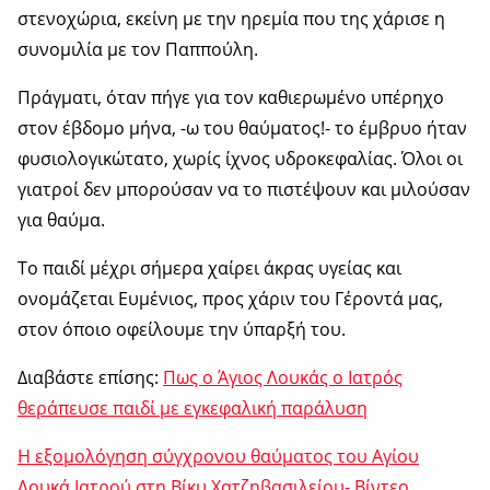
στενοχώρια, εκείνη με την ηρεμία που της χάρισε η
συνομιλία με τον Παππούλη.
Πράγματι, όταν πήγε για τον καθιερωμένο υπέρηχο
στον έβδομο μήνα, -ω του θαύματος!- το έμβρυο ήταν
φυσιολογικώτατο, χωρίς ίχνος υδροκεφαλίας. Όλοι οι
γιατροί δεν μπορούσαν να το πιστέψουν και μιλούσαν
για θαύμα.
Το παιδί μέχρι σήμερα χαίρει άκρας υγείας και
ονομάζεται Ευμένιος, προς χάριν του Γέροντά μας,
στον όποιο οφείλουμε την ύπαρξή του.
Διαβάστε επίσης:
Πως ο Άγιος Λουκάς ο Ιατρός
θεράπευσε παιδί με εγκεφαλική παράλυση
Η εξομολόγηση σύγχρονου θαύματος του Αγίου
Λουκά Ιατρού στη Βίκυ Χατζηβασιλείου- Βίντεο