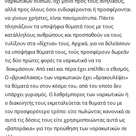
ναρκωτικών ουσιών, όχι μόνο προς τους ανηλίκους,
αλλά προς όλους όσοι ενδιαφέρονται ή προσφέρονται
να γίνουν χρήστες, είναι πανομοιότυπα. Πάντα
πλησιάζουν τα υποψήφια θύματά τους με τους
κατάλληλους ανθρώπους και προσπαθούν να τους
τυλίξουν στα «δίχτυα» τους. Αρχικά, για να δελεάσουν
τα υποψήφια θύματά τους, τούς προσφέρουν δωρεάν
τις δύο πρώτες φορές τα ναρκωτικά να τα
δοκιμάσουν. Από εκεί και πέρα έχει επέλθει ο εθισμός.
Ο «βρυκόλακας» των ναρκωτικών έχει «δρακουλέψει»
τα θύματά του στον κόσμο του, από τον οποίο δεν
υπάρχει γυρισμός. Ο λαθρέμπορος των ναρκωτικών ή
ο διακινητής τους εκμεταλεύεται τα θυματά του με
τον προσφορότερο τρόπο: είτε πωλώντας κανονικά σε
αυτά τις δόσεις τους είτε χρησιμοποιώντας αυτά ως
«βαποράκια» για την προώθηση των ναρακωτικών σε