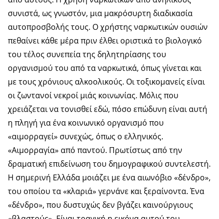
συνιστά, ως γνωστόν, μια μακρόσυρτη διαδικασία
αυτοπροσβολής τους. Ο χρήστης ναρκωτικών ουσιών
πεθαίνει κάθε μέρα πριν έλθει οριστικά το βιολογικό
του τέλος συνεπεία της δηλητηρίασης του
οργανισμού του από τα ναρκωτικά, όπως γίνεται και
με τους χρόνιους αλκοολικούς. Οι τοξικομανείς είναι
οι ζωντανοί νεκροί μιάς κοινωνίας. Μόλις που
χρειάζεται να τονισθεί εδώ, πόσο επώδυνη είναι αυτή
η πληγή για ένα κοινωνικό οργανισμό που
«αιμορραγεί» συνεχώς, όπως ο ελληνικός.
«Αιμορραγία» από παντού. Πρωτίστως από την
δραματική επιδείνωση του δημογραφικού συντελεστή.
Η σημερινή Ελλάδα μοιάζει με ένα αιωνόβιο «δένδρο»,
του οποίου τα «κλαριά» γερνάνε και ξεραίνοντα. Ένα
«δένδρο», που δυστυχώς δεν βγάζει καινούργιους
«βλαστούς». Είναι τραγική η εικόνα αυτού του