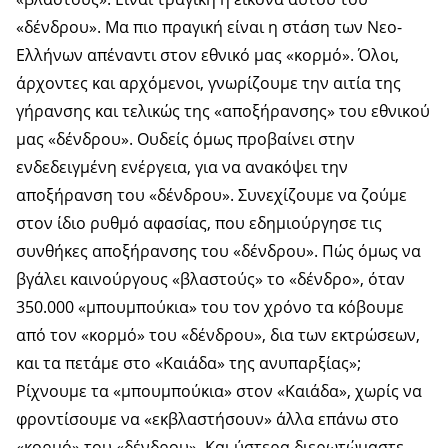
«δένδρου». Μα πιο πραγική είναι η στάση των Νεο-
Ελλήνων απέναντι στον εθνικό μας «κορμό». Όλοι,
άρχοντες και αρχόμενοι, γνωρίζουμε την αιτία της
γήρανσης και τελικώς της «αποξήρανσης» του εθνικού
μας «δένδρου». Ουδείς όμως προβαίνει στην
ενδεδειγμένη ενέργεια, για να ανακόψει την
αποξήρανση του «δένδρου». Συνεχίζουμε να ζούμε
στον ίδιο ρυθμό αφασίας, που εδημιούργησε τις
συνθήκες αποξήρανσης του «δένδρου». Πώς όμως να
βγάλει καινούργους «βλαστούς» το «δένδρο», όταν
350.000 «μπουμπούκια» του τον χρόνο τα κόβουμε
από τον «κορμό» του «δένδρου», δια των εκτρώσεων,
και τα πετάμε στο «Καιάδα» της ανυπαρξίας»;
Ρίχνουμε τα «μπουμπούκια» στον «Καιάδα», χωρίς να
φροντίσουμε να «εκβλαστήσουν» άλλα επάνω στο
«κορμό» του «δένδρου». Και ύστερα διερωτώμαστε,