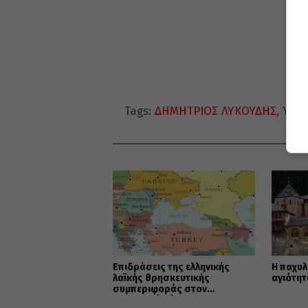
Tags:
ΔΗΜΗΤΡΙΟΣ ΛΥΚΟΥΔΗΣ
,
ΥΠΑ
ΔΙ
Επιδράσεις της ελληνικής
Η παχυλ
λαϊκής θρησκευτικής
αγιότητ
συμπεριφοράς στον
βαλκανικό χώρο -Α΄