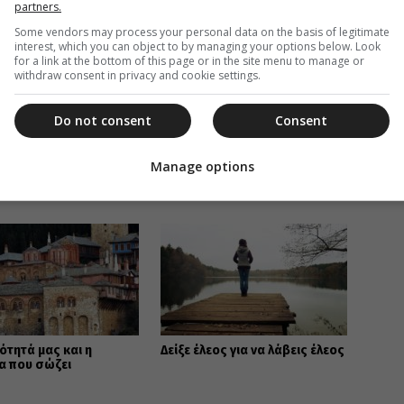
partners.
Some vendors may process your personal data on the basis of legitimate
interest, which you can object to by managing your options below. Look
for a link at the bottom of this page or in the site menu to manage or
withdraw consent in privacy and cookie settings.
Do not consent
Consent
ΚΟΗ
Manage options
ΑΒΑΣΤΕ ΕΠΙΣΗΣ
ότητά μας και η
Δείξε έλεος για να λάβεις έλεος
α που σώζει