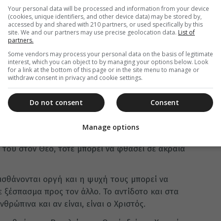
ρας υπήρξα, αλλά έκανα υπομονή στις
Your personal data will be processed and information from your device
(cookies, unique identifiers, and other device data) may be stored by,
δωσε αυτή τη χάρη».
accessed by and shared with 210 partners, or used specifically by this
site. We and our partners may use precise geolocation data.
List of
μπιστοσύνη στον Θεό, έρχεται τότε μια ισορροπία
partners.
σου αυτών των καταστάσεων. Βέβαια, η ψυχή μας
Some vendors may process your personal data on the basis of legitimate
κατηγορούν άδικα, όμως το αντίβαρο είναι ο
interest, which you can object to by managing your options below. Look
for a link at the bottom of this page or in the site menu to manage or
withdraw consent in privacy and cookie settings.
 τα λόγια του Χριστού: «Μακάριοι οἱ
Do not consent
Consent
υσκολία, γλυκαίνει η πικρία και ο άνθρωπος
Manage options
ταται διωγμούς, ψευδολογίες και συκοφαντίες
ς του στον Θεό, τότε μπορεί να φθάσει σε ακραία
ισθάνονται οργή και η ψυχή τους μπορεί να
ε ξέσπασμα προς τον άλλο. Το αντίδοτο και στα
θρώπινα και αν είναι, είναι ο Χριστός.