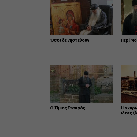
Όσοι δε νηστεύουν
Περί Μ
Ο Τίμιος Σταυρός
Η ακύρ
ιδέας (Α