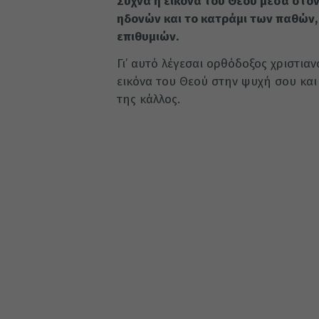
Συχνά η εικόνα του Θεού μέσα στο
ηδονών και το κα­τράμι των παθών,
επιθυμιών.
Γι’ αυτό λέγεσαι ορθόδοξος χριστιαν
εικόνα του Θεού στην ψυχή σου και ν
της κάλλος.