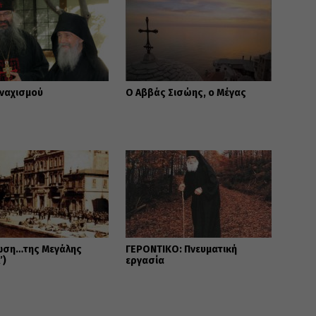
οναχισμού
Ο Αββάς Σισώης, ο Μέγας
ωση…της Μεγάλης
ΓΕΡΟΝΤΙΚΟ: Πνευματική
’)
εργασία