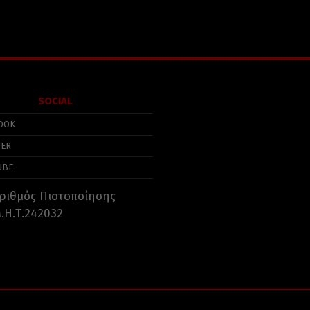
SOCIAL
OOK
TER
UBE
ριθμός Πιστοποίησης
.Η.Τ.242032