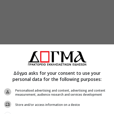
Δόγμα asks for your consent to use your
personal data for the following purposes:
Personalised advertising and content, advertising and content
measurement, audience research and services development
πήσεις τον άνθρωπο στην αμαρτία του γιατί ποτέ
ν αμαρτωλό και το έγκλημα με τον εγκληματία.
Store and/or access information on a device
μαρτία από τον αμαρτωλό, να καταδικάζεις την