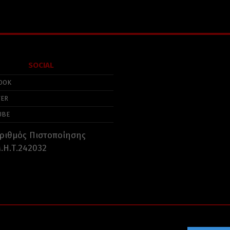
SOCIAL
OOK
TER
UBE
ριθμός Πιστοποίησης
.Η.Τ.242032