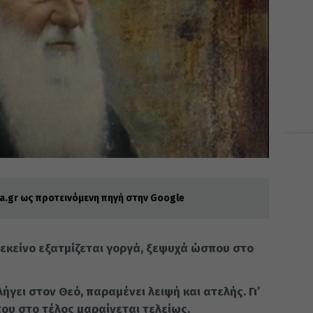
.gr ως προτεινόμενη πηγή στην Google
 εκείνο εξατμίζεται γοργά, ξεψυχά ώ­σπου στο
γει στον Θεό, παραμένει λειψή και ατελής. Γι’
ου στο τέλος μαραίνεται τε­λείως.