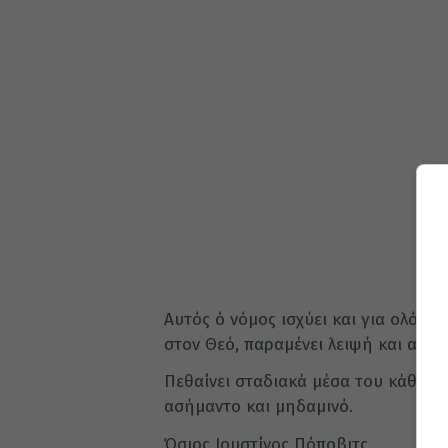
Αυτός ό νόμος ισχύει και για ολόκλ
στον Θεό, παραμένει λειψή και ατελή
Πε­θαίνει σταδιακά μέσα του κάθε τί
ασήμαντο και μηδαμινό.
Όσιος Ιουστίνος Πόποβιτς