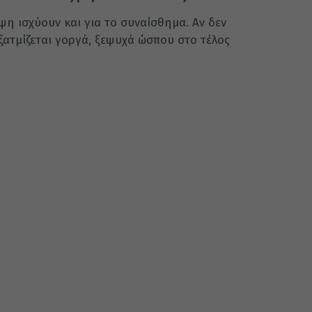
η ι­σχύουν και για το συναίσθημα. Αν δεν
εξατμίζεται γοργά, ξεψυχά ώ­σπου στο τέλος