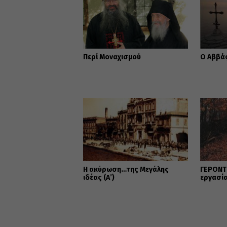
Περί Μοναχισμού
Ο Αββάς
Η ακύρωση…της Μεγάλης
ΓΕΡΟΝΤΙ
ιδέας (Α’)
εργασί