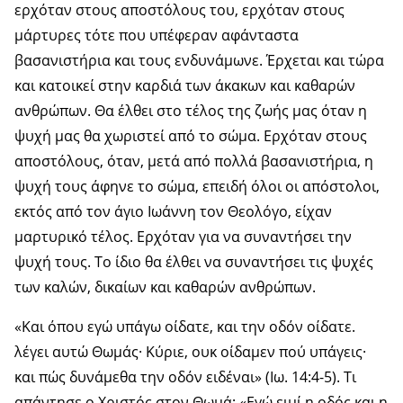
ερχόταν στους αποστόλους του, ερχόταν στους
μάρτυρες τότε που υπέφεραν αφάνταστα
βασανιστήρια και τους ενδυνάμωνε. Έρχεται και τώρα
και κατοικεί στην καρδιά των άκακων και καθαρών
ανθρώπων. Θα έλθει στο τέλος της ζωής μας όταν η
ψυχή μας θα χωριστεί από το σώμα. Ερχόταν στους
αποστόλους, όταν, μετά από πολλά βασανιστήρια, η
ψυχή τους άφηνε το σώμα, επειδή όλοι οι απόστολοι,
εκτός από τον άγιο Ιωάννη τον Θεολόγο, είχαν
μαρτυρικό τέλος. Ερχόταν για να συναντήσει την
ψυχή τους. Το ίδιο θα έλθει να συναντήσει τις ψυχές
των καλών, δικαίων και καθαρών ανθρώπων.
«Και όπου εγώ υπάγω οίδατε, και την οδόν οίδατε.
λέγει αυτώ Θωμάς· Κύριε, ουκ οίδαμεν πού υπάγεις·
και πώς δυνάμεθα την οδόν ειδέναι» (Ιω. 14:4-5). Τι
απάντησε ο Χριστός στον Θωμά; «Εγώ ειμί η οδός και η