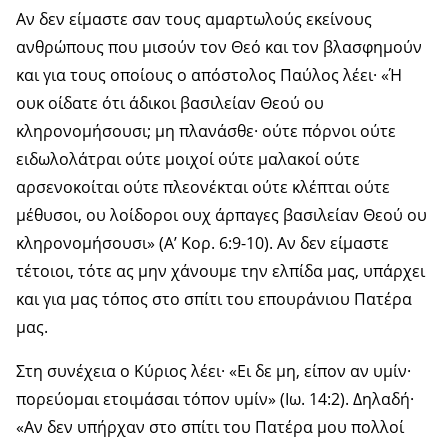
Αν δεν είμαστε σαν τους αμαρτωλούς εκείνους
ανθρώπους που μισούν τον Θεό και τον βλασφημούν
και για τους οποίους ο απόστολος Παύλος λέει· «Ή
ουκ οίδατε ότι άδικοι βασιλείαν Θεού ου
κληρονομήσουσι; μη πλανάσθε· ούτε πόρνοι ούτε
ειδωλολάτραι ούτε μοιχοί ούτε μαλακοί ούτε
αρσενοκοίται ούτε πλεονέκται ούτε κλέπται ούτε
μέθυσοι, ου λοίδοροι ουχ άρπαγες βασιλείαν Θεού ου
κληρονομήσουσι» (Α’ Κορ. 6:9-10). Αν δεν είμαστε
τέτοιοι, τότε ας μην χάνουμε την ελπίδα μας, υπάρχει
και για μας τόπος στο σπίτι του επουράνιου Πατέρα
μας.
Στη συνέχεια ο Κύριος λέει· «Ει δε μη, είπον αν υμίν·
πορεύομαι ετοιμάσαι τόπον υμίν» (Ιω. 14:2). Δηλαδή·
«Αν δεν υπήρχαν στο σπίτι του Πατέρα μου πολλοί