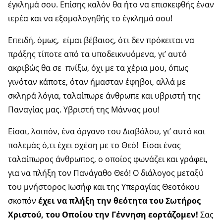
έγκλημά σου. Επίσης καλόν θα ήτο να επισκεφθής έναν
ιερέα και να εξομολογηθής το έγκλημά σου!
Επειδή, όμως, είμαι βέβαιος, ότι δεν πρόκειται να
πράξης τίποτε από τα υποδεικνυόμενα, γι’ αυτό
ακριβώς θα σε πνίξω, όχι με τα χέρια μου, όπως
γινόταν κάποτε, όταν ήμασταν έφηβοι, αλλά με
σκληρά λόγια, ταλαίπωρε άνθρωπε και υβριστή της
Παναγίας μας. Υβριστή της Μάννας μου!
Είσαι, λοιπόν, ένα όργανο του Διαβόλου, γι’ αυτό και
πολεμάς ό,τι έχει σχέση με το Θεό! Είσαι ένας
ταλαίπωρος άνθρωπος, ο οποίος φωνάζει και γράφει,
για να πλήξη τον Πανάγαθο Θεό! Ο διάλογος μεταξύ
του μνήστορος Ιωσήφ και της Υπεραγίας Θεοτόκου
σκοπόν
έχει να πλήξη την θεότητα του Σωτήρος
Χριστού, του Οποίου την Γέννηση εορτάζομεν!
Σας