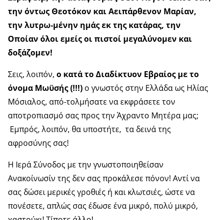
την όντως Θεοτόκον και Αειπάρθενον Μαρίαν,
την λυτρω-μένην ημάς εκ της κατάρας, την
Οποίαν όλοι εμείς οι πιστοί μεγαλύνομεν και
δοξάζομεν!
Σεις, λοιπόν,
ο κατά το Διαδίκτυον Εβραίος με το
όνομα Μωϋσής (!!!)
ο γνωστός στην Ελλάδα ως Ηλίας
Μόσιαλος, από-τολμήσατε να εκφράσετε τον
αποτροπιασμό σας προς την Άχραντο Μητέρα μας;
Εμπρός, λοιπόν, θα υποστήτε, τα δεινά της
αφροσύνης σας!
Η Ιερά Σύνοδος με την γνωστοποιηθείσαν
Ανακοίνωσίν της δεν σας προκάλεσε πόνον! Αντί να
σας δώσει μερικές γροθιές ή και κλωτσιές, ώστε να
πονέσετε, απλώς σας έδωσε ένα μικρό, πολύ μικρό,
χαστούκι! Τίποτε άλλο!