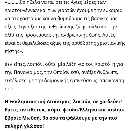
«………
θα ήθελα να πω ότι τις Άγιες μέρες των
Χριστουγέννων και των γιορτών έχουμε την ευκαιρία
να στοχαστούμε και να θυμηθούμε τις βασικές μας
αξίες. Την αξία της ανθρώπινης ζωής, αλλά και την
αξία της προστασίας της ανθρώπινης ζωής. Αυτές
είναι οι θεμελιώδεις αξίες της ορθόδοξης χριστιανικής
πίστης».
Δεν είπες, λοιπόν, ούτε μία λέξη για τον Χριστό ή για
την Παναγία μας, την Οποίαν εσύ, ανάξιε άνθρωπε,
ευτέλισες με την δαιμονικής εμπνεύσεως απεικόνισή
σου.
Η Εκκλησιαστική Διοίκησις, λοιπόν, σε χαϊδεύει!
Εμείς, αντιθέτως, κύριε ψευδο-Έλληνα και παληο-
Εβραίε Μωϋσή, θα σου τα ψάλλουμε με την πιο
σκληρή γλώσσα!