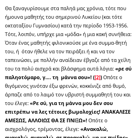
Θα ξαναγυρίσουμε στα παληά μας χρόνια, τότε που
ήμουνα μαθητής του σημερινού Λυκείου (και τότε
οκταταξίου Γυμνασίου) κατά την περίοδο 1953-1956.
Τότε, λοιπόν, υπήρχε μια «μόδα» ή μια κακή συνήθεια:
Όταν ένας μαθητής φιλονικούσε με ένα συμμα-θητή
του, ή όταν ήθελε να τον πειράξει ή και να τον
ταπεινώσει, με πολλήν αναίδειαν έβγαζε από τα χείλη
του τα πολύ αισχρά και βλάσφημα αυτά λόγια:
«ρε σύ
παληοτόμαρο, γ…. τη μάννα σου»! (
[2]
)
Οπότε ο
θιγόμενος γινόταν έξω φρενών, κοκκίνιζε από θυμό,
άρπαζε από το λαιμό τον υβριστή συμμαθητή του και
του έλεγε:
«Ρε σύ, για τη μάννα μου δεν σου
επιτρέπω να λες τέτοιες βωμολοχίες! ΑΝΑΚΑΛΕΣΕ
ΑΜΕΣΩΣ, ΑΛΛΟΙΩΣ ΘΑ ΣΕ ΠΝΙΞΩ»!
Οπότε ο
αισχρολόγος, τρέμοντας, έλεγε:
«Ανακαλώ,
ανακαλώ, ανακαλώ, σε παρακαλώ, μη με πνίξης»
.