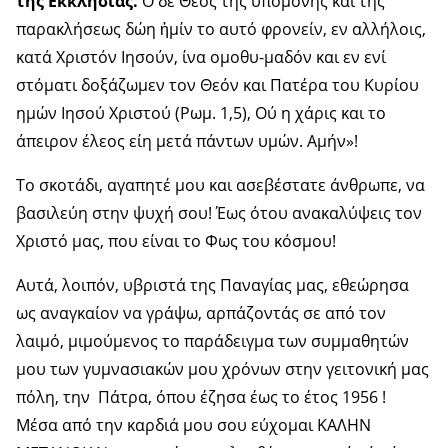
της Εκκλησίας.
Ο δε Θεός της υπομονής και της
παρακλήσεως δώη ἡμίν το αυτό φρονείν, εν αλλήλοις,
κατά Χριστόν Ιησούν, ίνα ομοθυ-μαδόν και εν ενί
στόματι δοξάζωμεν τον Θεόν και Πατέρα του Κυρίου
ημών Ιησού Χριστού (Ρωμ. 1,5), Ού η χάρις και το
άπειρον έλεος είη μετά πάντων υμών. Αμήν»!
Το σκοτάδι, αγαπητέ μου και ασεβέστατε άνθρωπε, να
βασιλεύη στην ψυχή σου! Έως ότου ανακαλύψεις τον
Χριστό μας, που είναι το Φως του κόσμου!
Αυτά, λοιπόν, υβριστά της Παναγίας μας, εθεώρησα
ως αναγκαίον να γράψω, αρπάζοντάς σε από τον
λαιμό, μιμούμενος το παράδειγμα των συμμαθητών
μου των γυμνασιακών μου χρόνων στην γειτονική μας
πόλη, την Πάτρα, όπου έζησα έως το έτος 1956 !
Μέσα από την καρδιά μου σου εύχομαι ΚΑΛΗΝ