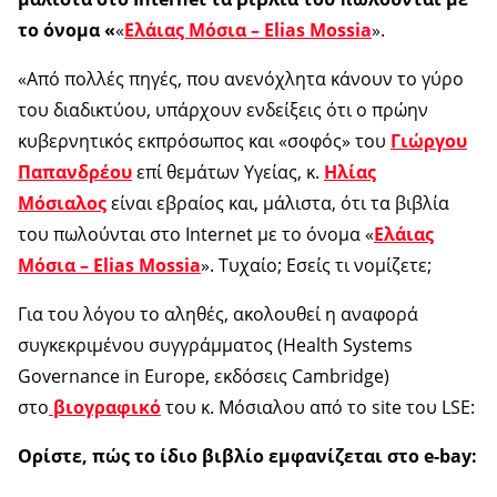
το όνομα «
«
Ελάιας Μόσια – Elias Mossia
».
«Από πολλές πηγές, που ανενόχλητα κάνουν το γύρο
του διαδικτύου, υπάρχουν ενδείξεις ότι ο πρώην
κυβερνητικός εκπρόσωπος και «σοφός» του
Γιώργου
Παπανδρέου
επί θεμάτων Υγείας, κ.
Ηλίας
Μόσιαλος
είναι εβραίος και, μάλιστα, ότι τα βιβλία
του πωλούνται στο Internet με το όνομα «
Ελάιας
Μόσια – Elias Mossia
». Τυχαίο; Εσείς τι νομίζετε;
Για του λόγου το αληθές, ακολουθεί η αναφορά
συγκεκριμένου συγγράμματος (Health Systems
Governance in Europe, εκδόσεις Cambridge)
στο
βιογραφικό
του κ. Μόσιαλου από το site του LSE:
Ορίστε, πώς το ίδιο βιβλίο εμφανίζεται στο e-
b
ay: