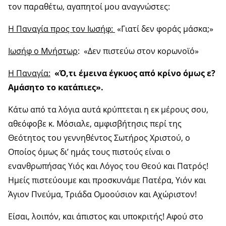
τον παραθέτω, αγαπητοί μου αναγνώστες:
Η Παναγία προς τον Ιωσήφ:
«Γιατί δεν φοράς μάσκα;»
Ιωσήφ ο Μνήστωρ
: «Δεν πιστεύω στον κορωνοϊό»
Η Παναγία:
«Ό,τι έμεινα έγκυος από κρίνο όμως ε?
Αμάσητο το κατάπιες».
Κάτω από τα λόγια αυτά κρύπτεται η εκ μέρους σου,
αθεόφοβε κ. Μόσιαλε, αμφισβήτησις περί της
Θεότητος του γεννηθέντος Σωτήρος Χριστού, ο
Οποίος όμως δι’ ημάς τους πιστούς είναι ο
ενανθρωπήσας Υιός και Λόγος του Θεού και Πατρός!
Ημείς πιστεύουμε και προσκυνάμε Πατέρα, Υιόν και
Άγιον Πνεύμα, Τριάδα Ομοούσιον και Αχώριστον!
Είσαι, λοιπόν, και άπιστος και υποκριτής! Αφού στο