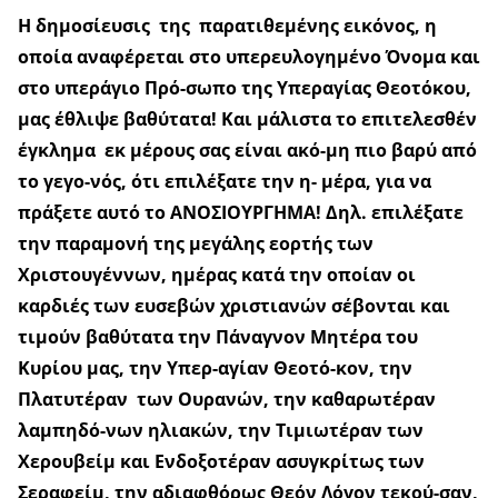
Η δημοσίευσις της παρατιθεμένης εικόνος, η
οποία αναφέρεται στο υπερευλογημένο Όνομα και
στο υπεράγιο Πρό-σωπο της Υπεραγίας Θεοτόκου,
μας έθλιψε βαθύτατα! Και μάλιστα το επιτελεσθέν
έγκλημα εκ μέρους σας είναι ακό-μη πιο βαρύ από
το γεγο-νός, ότι επιλέξατε την η- μέρα, για να
πράξετε αυτό το ΑΝΟΣΙΟΥΡΓΗΜΑ! Δηλ. επιλέξατε
την παραμονή της μεγάλης εορτής των
Χριστουγέννων, ημέρας κατά την οποίαν οι
καρδιές των ευσεβών χριστιανών σέβονται και
τιμούν βαθύτατα την Πάναγνον Μητέρα του
Κυρίου μας, την Υπερ-αγίαν Θεοτό-κον, την
Πλατυτέραν των Ουρανών, την καθαρωτέραν
λαμπηδό-νων ηλιακών, την Τιμιωτέραν των
Χερουβείμ και Ενδοξοτέραν ασυγκρίτως των
Σεραφείμ, την αδιαφθόρως Θεόν Λόγον τεκού-σαν,