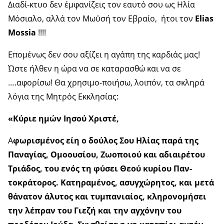
Διαδί-κτυο δεν έμφανίζεις τον εαυτό σου ως Ηλία
Μόσιαλο, αλλά τον Μωϋσή τον Εβραίο, ήτοι τον
Elias
Mossia
!!!!
Επομένως δεν σου αξίζει η αγάπη της καρδιάς μας!
Ώστε ήλθεν η ώρα να σε καταρασθώ και να σε
….αφορίσω! Θα χρησιμο-ποιήσω, λοιπόν, τα σκληρά
λόγια της Μητρός Εκκλησίας:
«Κύριε ημών Ιησού Χριστέ,
Α
φωρισμένος είη ο δούλος Σου Ηλίας παρά της
Παναγίας, Ομοουσίου, Ζωοποιού και αδιαιρέτου
Τριάδος, του ενός τη φύσει Θεού κυρίου Παν-
τοκράτορος. Κατηραμένος, ασυγχώρητος, και μετά
θάνατον άλυτος και τυμπανιαίος, κληρονομήσει
την λέπραν του Γιεζή και την αγχόνην του