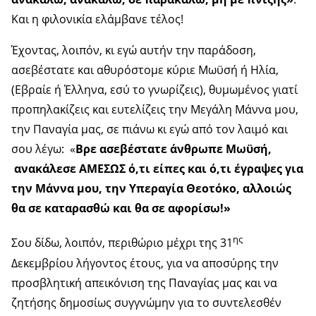
Και η φιλονικία ελάμβανε τέλος!
Έχοντας, λοιπόν, κι εγώ αυτήν την παράδοση,
ασεβέστατε και αθυρόστομε κύριε Μωϋσή ή Ηλία,
(Εβραίε ή Έλληνα, εσύ το γνωρίζεις), θυμωμένος γιατί
προπηλακίζεις και ευτελίζεις την Μεγάλη Μάννα μου,
την Παναγία μας, σε πιάνω κι εγώ από τον λαιμό και
σου λέγω: «
Βρε ασεβέστατε άνθρωπε Μωϋσή,
ανακάλεσε ΑΜΕΣΩΣ ό,τι είπες και ό,τι έγραψες για
την Μάννα μου, την Υπεραγία Θεοτόκο, αλλοιώς
θα σε καταρασθώ και θα σε αφορίσω!»
ης
Σου δίδω, λοιπόν, περιθώριο μέχρι της 31
Δεκεμβρίου λήγοντος έτους, για να αποσύρης την
προσβλητική απεικόνιση της Παναγίας μας και να
ζητήσης δημοσίως συγγνώμην για το συντελεσθέν