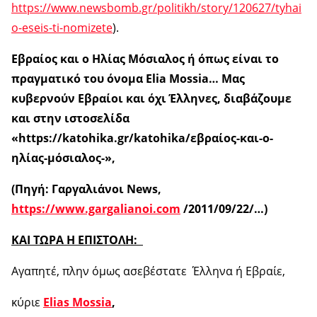
https://www.newsbomb.gr/politikh/story/120627/tyhai
o-eseis-ti-nomizete
).
Εβραίος και ο Ηλίας Μόσιαλος ή όπως είναι το
πραγματικό του όνομα Elia Mossia… Μας
κυβερνούν Εβραίοι και όχι Έλληνες, διαβάζουμε
και στην ιστοσελίδα
«https://katohika.gr/katohika/εβραίος-και-ο-
ηλίας-μόσιαλος-»,
(Πηγή: Γαργαλιάνοι Ν
ews
,
https://www.gargalianoi.com
/2011/09/22/…)
ΚΑΙ ΤΩΡΑ Η ΕΠΙΣΤΟΛΗ:
Αγαπητέ, πλην όμως ασεβέστατε Έλληνα ή Εβραίε,
κύριε
Elias Mossia
,