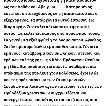
προδότου Ιούδα. Σχισθείσα η γη καταπίοι αυτόν
ως τον Δαθάν και Αβειρών. ……. Κατηραμένος
έστω και ο εισερχόμενος εν τη οικία αυτού και ο
εξερχόμενος. Τα υπάρχοντα αυτού έστωσαν εις
διαρπαγήν. Συν-εκλειπέτωσαν εκ της οικίας
αυτού, ως εκλείπει καπνός από προσώπου πυρός.
Εν γενεά μιά εξαληφθείη το όνομα αυτού. Άγγελος
Σατάν προπορεύεσθω έμπροσθεν αυτού. Γένοιτο
έμπνους, κατάβρωμα των σκωλήκων, στένων και
τρέμων επί της γης ως ο Κάϊν. Πρόσωπον Θεού ου
μη ίδοι. Είη υπόδικος τω αιωνίω αναθέματι και
υπέκαυμα της ατε-λευτήτου κολάσεως, έχοιεν δε
και τας αράς απάντων των Οικου-μενικών
Συνόδων και λοιπών αγίων πατέρων
.
Ει δε τις των
Ορθοδόξων χριστιανών συγχρωτίζεται και
συνεργεί αυτώ, και ούτος έσται κατά-κριτος από