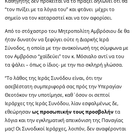
Καθηγητής δεν πρόκειται να το πράξει δηλώνει ότι θα
“τον πνίξει με τα λόγια του” και φτάνει μέχρι το
σημείο να τον καταραστεί και να τον αφορίσει.
Από το στόχαστρο του Μητροπολίτη Αμβρόσιου δε θα
ήταν δυνατόν να ξεφύγει ούτε η Διαρκής Ιερά
Σύνοδος, η οποία με την ανακοίνωσή της σύμφωνα με
τον Αμβρόσιο “χαϊδεύει” τον κ. Μόσιαλο αντί να του
τα ψάλει – όπως ο ίδιος- με την πιο σκληρή γλώσσα.
“Το λάθος της Ιεράς Συνόδου είναι, ότι την
ασεβέστατη συμπεριφορά σας πρός την Υπεραγίαν
Θεοτόκον την υποτίμησε, καθ΄όσον οι σεπτοί
Ιεράρχες της Ιεράς Συνόδου, λίαν εσφαλμένως δε,
εθεώρησαν
ως προσωπικήν τους προσβολήν
τα
λόγια και την εγκληματική απεικόνιση της Παναγίας
μας! Οι Συνοδικοί Ιεράρχες, λοιπόν, δεν αναφέρονται