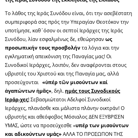
Το λάθος της Ιεράς Συνόδου είναι, ότι την ασεβέστατη
συμπεριφορά σας πρός την Υπεραγίαν Θεοτόκον την
υποτίμησε, καθ΄όσον οι σεπτοί Ιεράρχες της Ιεράς
Συνόδου, λίαν εσφαλμένως δε, εθεώρησαν
ως
προσωπικήν τους προσβολήν
τα λόγια και την
εγκληματική απεικόνιση της Παναγίας μας! Οι
Συνοδικοί Ιεράρχες, λοιπόν, δεν αναφέρονται στους
υβριστές του Χριστού και της Παναγία μας, αλλά
προσεύχονται
«ὑπέρ τῶν μισούντων καί
ἀγαπώντων ἡμᾶς»
, δηλ.
ημάς
τους Συνοδικούς
Ιεράρ-χες
!
Σεβασμιώτατοι Αδελφοί Συνοδικοί
Ιεράρχες, πλανάσθε και μάλιστα πλάνην οικτράν! Ο
υβριστής και αθεόφοβος Μόσιαλος ΔΕΝ ΕΞΥΒΡΙΣΕΝ
ΥΜΑΣ, ώστε να προσεύχεσθε «
υπέρ των μισούντων
και αδικούντων υμάς»
ΑΛΛΑ ΤΟ ΠΡΟΣΩΠΟΝ ΤΗΣ