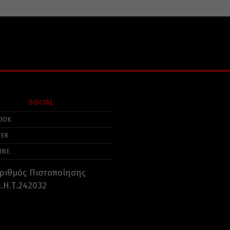
SOCIAL
OOK
TER
UBE
ριθμός Πιστοποίησης
.Η.Τ.242032