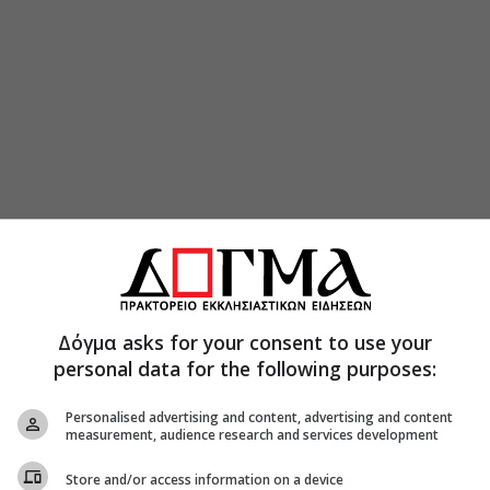
χή καθησυχάσουν, εσύ πάλι πρόσεχε στο νου σου.
Δόγμα asks for your consent to use your
τα πρώτα, έρχονται απανωτά και πάνω τους
personal data for the following purposes:
Personalised advertising and content, advertising and content
 μαθητής και ως Θεός επιτιμά τους πονηρούς
measurement, audience research and services development
Store and/or access information on a device