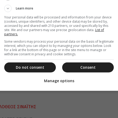
άποια ώρα ή στιγμή, δόξασε Εκείνον που σε
υ.
Learn more
Your personal data will be processed and information from your device
(cookies, unique identifiers, and other device data) may be stored by,
accessed by and shared with 210 partners, or used specifically by this
site. We and our partners may use precise geolocation data.
List of
partners.
Some vendors may process your personal data on the basis of legitimate
interest, which you can object to by managing your options below. Look
for a link at the bottom of this page or in the site menu to manage or
withdraw consent in privacy and cookie settings.
Do not consent
Consent
Manage options
ΛΟΘΕΟΣ ΣΙΝΑΪΤΗΣ