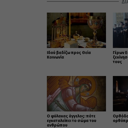
ΔΙ
Ιδού βαδίζω προς Θεία
Γέρων Ε
Κοινωνία
ξεκίνησ
τους
Ο φύλακας άγγελος: πότε
Ορθόδοξ
εγκαταλείπει το σώμα του
ορθόπρ
ανθρώπου