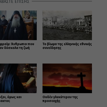
ΑΒΑΣΤΕ ΕΠΙΣΗΣ
φραίμ: Άνθρωποι που
Το βίωμα της ελληνικής εθνικής
αν δύσκολα τη ζωή
συνείδησης
οι, όμως και
Ουδέν γλυκύτερον της
ακτοι;
προσευχής