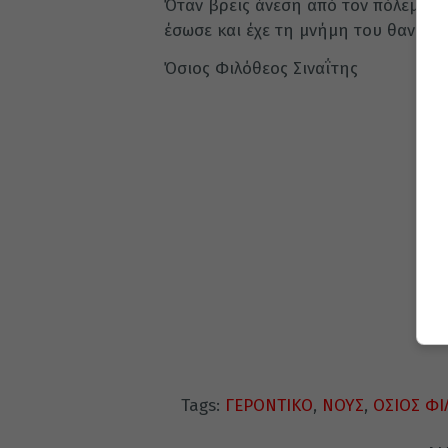
Όταν βρεις άνεση από τον πόλεμο κ
έσωσε και έχε τη μνήμη του θανάτο
Όσιος Φιλόθεος Σιναΐτης
Tags:
ΓΕΡΟΝΤΙΚΟ
,
ΝΟΥΣ
,
ΟΣΙΟΣ ΦΙ