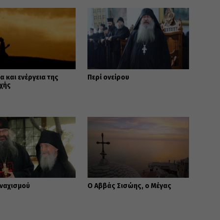
α και ενέργεια της
Περί ονείρου
χής
οναχισμού
Ο Αββάς Σισώης, ο Μέγας