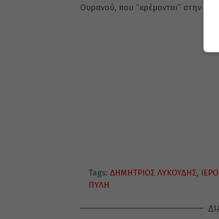
Ουρανού, που “κρέμονται” στην σύ
Tags:
ΔΗΜΗΤΡΙΟΣ ΛΥΚΟΥΔΗΣ
,
ΙΕΡ
ΠΥΛΗ
ΔΙ