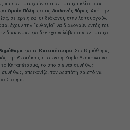
ς, που αντιστοιχούν στα αντίστοιχα κλίτη του
 και
Ωραία Πύλη
και τις
διπλανές θύρες
. Από την
ας, οι ιερείς και οι διάκονοι, όταν λειτουργούν.
όσοι έχουν την “ευλογία” να διακονούν εντός του
δεν διακονούν και δεν έχουν λάβει την αντίστοιχη
Βημόθυρα
και το
Καταπέτασμα.
Στα Βημόθυρα,
μός της Θεοτόκου, στο ένα η Κυρία Δέσποινα και
 το Καταπέτασμα, το οποίο είναι συνήθως
, συνήθως, απεικονίζει τον Δεσπότη Χριστό να
μιο Σταυρό.