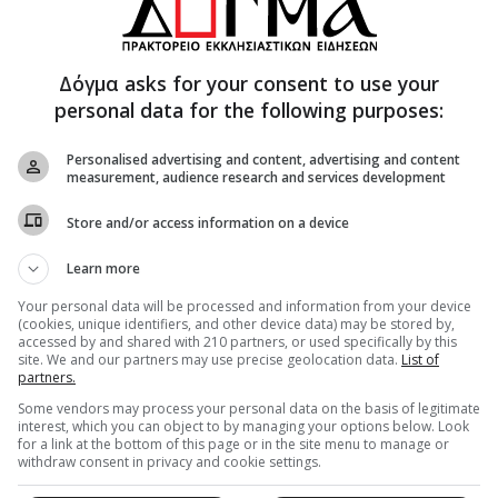
μπλου απεικονίζονται οι δύο Αρχάγγελοι, ο
Δόγμα asks for your consent to use your
ι, τρόπον τινά, τη Δικαιοσύνη του Θεού, ως
personal data for the following purposes:
ίτης και ο Γαβριήλ, που εκφράζει την αγάπη του
Personalised advertising and content, advertising and content
measurement, audience research and services development
ι δομημένες με τη σειρά: όπως κοιτάζουμε την
ου Χριστού και δίπλα του ο Τίμιος Πρόδρομος, ο
Store and/or access information on a device
 όπως κοιτάζουμε την Ωραία Πύλη, στα αριστερά,
Learn more
 Θεοτόκου και δίπλα ο άγιος/αγία ή η Εικόνα της
ληψη, Γέννηση…) που τιμάται ο ναός.
Your personal data will be processed and information from your device
(cookies, unique identifiers, and other device data) may be stored by,
accessed by and shared with 210 partners, or used specifically by this
ο τελευταίος διαχωρισμός με την Εικόνα δίπλα
site. We and our partners may use precise geolocation data.
List of
 τους Ναούς, πολύ δε περισσότερο στα
partners.
ι λειτουργική συνήθεια που επικράτησε στον
Some vendors may process your personal data on the basis of legitimate
interest, which you can object to by managing your options below. Look
τη μετεξέλιξη των ναών και εν γένει τη ναοδομία.
for a link at the bottom of this page or in the site menu to manage or
τά από τις Εικόνες του τέμπλου, πέρα από το
withdraw consent in privacy and cookie settings.
ίο και αναπέμπουν, συμβολίζουν τα αστέρια του