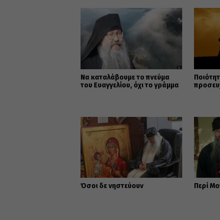
Να καταλάβουμε το πνεύμα
Ποιότητ
του Ευαγγελίου, όχι το γράμμα
προσευ
Όσοι δε νηστεύουν
Περί Μ