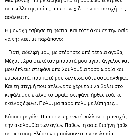
στο κελλί της οσίας, που συνέχιζε την προσευχή της
ασάλευτη.
Η μοναχή έσβησε τη φωτιά. Και τότε άκουσε την οσία
να της λέει με παράπονο:
– Γιατί, αδελφή μου, με στέρησες από τέτοια αγαθά;
Μέχρι τώρα στεκόταν μπροστά μου άγιος άγγελος και
μου έπλεκε στεφάνι από λουλούδια τόσο ωραία και
ευωδιαστά, που ποτέ μου δεν είδα ούτε οσφράνθηκα.
Και τη στιγμή που άπλωνε το χέρι του να βάλει στο
κεφάλι μου εκείνο το ωραίο στεφάνι, ήρθες εσύ, κι
εκείνος έφυγε. Πολύ, μα πάρα πολύ με λύπησες…
Κάποια μεγάλη Παρασκευή, ενώ έψαλλαν οι μοναχές
την ακολουθία των αγίων Παθών, η οσία Ειρήνη ήρθε
σε έκσταση. Βλέπει να μπαίνουν στην εκκλησία