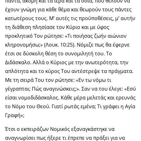
πάντα, ακόμη και τα ιερά και τα όσια, που θέλουν να
έχουν γνώμη για κάθε θέμα και θεωρούν τους πάντες
κατωτέρους τους. Μ’ αυτές τις προϋποθέσεις, μ’ αυτήν
τη διάθεση πλησίασε τον Κύριο και με ύφος
προκλητικό Τον ρώτησε: «Τι ποιήσας ζωήν αιώνιον
κληρονομήσω;» (Λουκ. 10:25). Νόμιζε πως θα έφερνε
έτσι σε δύσκολη θέση το συνομιλητή του. Το
Διδάσκαλο. Αλλά ο Κύριος με την ανωτερότητα, την
απλότητα και το κύρος Του αντέστρεψε τα πράγματα.
Με τη σειρά Του τον ρώτησε: «Εν τω νόμω τι
γέγραπται; Πώς αναγινώσκεις;». Σαν να του έλεγε: «Εσύ
είσαι νομοδιδάσκαλος. Κάθε μέρα μελετάς και ερευνάς
το Νόμο του Θεού. Γιατί ρωτάς εμένα; Τι γράφει η Αγία
Γραφή»;
Έτσι ο εκπειράζων Νομικός εξαναγκάστηκε να
αναγνωρίσει πως ήξερε τι έπρεπε να πράξει για να