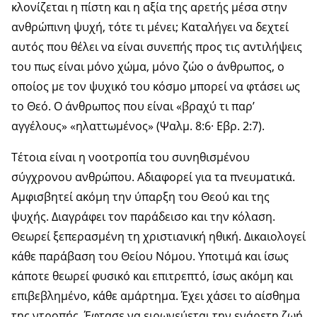
κλονίζεται η πίστη και η αξία της αρετής μέσα στην
ανθρώπινη ψυχή, τότε τι μένει; Καταλήγει να δεχτεί
αυτός που θέλει να είναι συνεπής προς τις αντιλήψεις
του πως είναι μόνο χώμα, μόνο ζώο ο άνθρωπος, ο
οποίος με τον ψυχικό του κόσμο μπορεί να φτάσει ως
το Θεό. Ο άνθρωπος που είναι «βραχύ τι παρ’
αγγέλους» «ηλαττωμένος» (Ψαλμ. 8:6· Εβρ. 2:7).
Τέτοια είναι η νοοτροπία του συνηθισμένου
σύγχρονου ανθρώπου. Αδιαφορεί για τα πνευματικά.
Αμφισβητεί ακόμη την ύπαρξη του Θεού και της
ψυχής. Διαγράφει τον παράδεισο και την κόλαση.
Θεωρεί ξεπερασμένη τη χριστιανική ηθική. Δικαιολογεί
κάθε παράβαση του Θείου Νόμου. Υποτιμά και ίσως
κάποτε θεωρεί φυσικό και επιτρεπτό, ίσως ακόμη και
επιβεβλημένο, κάθε αμάρτημα. Έχει χάσει το αίσθημα
της ντροπής. Έφτασε να ειρωνεύεται την ενάρετη ζωή