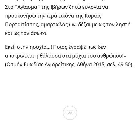
Στο ¨Αγίασμα¨ της Ιβήρων ζητώ ευλογία να
προσκυνήσω την ιερά εικόνα της Κυρίας
Πορταϊτίσσης, αμαρτωλός ων, δέξαι με ως τον ληστή
και ως τον άσωτο.
Εκεί, στην ησυχία…! Ποιος έγραψε πως δεν
αποκρίνεται η θάλασσα στα μύχια του ανθρώπου!»
(Οσμήν Ευωδίας Αγιορείτικης, Αθήνα 2015, σελ. 49-50).
Ad