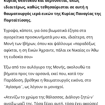
Κυρίας Θεοτόκου και σεμνύνεται, όλως
ιδιαιτέρως, καθώς
τεθησαύρισται σε αυτή η
θαυματουργός ιερά εικών της Κυρίας Παναγίας της
Πορταϊτίσσης.
Έγραψα, κάποτε, για όσα βιωματικά έζησα στα
αγιορείτικα προσκυνήματἀ μου και, ιδιαίτερα, στη
Μονή των Ιβήρων, όπου και ψάλλουμε «παραδόξως
αφίκται, η ση Εικών Άχραντε, πάλαι εκ Νικαίας εν Άθω
τη ευδοκία σου»
Έξω από τον αυλόγυρο της Μονής, ακολουθώ τα
βήματα προς τον αρσανά, εκεί που, κατά την
Παράδοση, βρέθηκε η θαυματουργός εικόνα, στο
¨Αγίασμα¨, ως λέγουν οι μοναχοί.
«Ατενίζω το χρώμα της θάλασσας. Διάλογο ζητώ ν᾿
ανοίξω μαζί της. Τόσα ξέρει αυτή, τόσα έχει ακούσει!