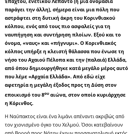
Έπαχτου, ενετικού Λεπάντο (η μία ονομασία
παράγει την άλλη), σήμερα είναι μια πόλη που
αστράφτει στη δυτική άκρη του Κορινθιακού
κόλπου, ενός από τους πιο ασφαλείς για τη
ναυπήγηση και συντήρηση πλοίων. Εξού και το
όνομα, «ναυς» και «πήγνυμι». Ο Κορινθιακός
κόλπος υπήρξε η κλειστή θάλασσα που ένωσε τη
νήσο του Αχαιού Πέλοπα και την (παλαιά) Ελλάδα,
από όπου δημιουργήθηκε κατά μεγάλο μέρος αυτό
που λέμε «Αρχαία Ελλάδα». Από εδώ είχε
αφετηρία η μεγάλη έξοδος προς τη Δύση στον
ου
εποικισμό του 8
αιώνα, στον οποίο κυριάρχησε
η Κόρινθος.
Η Ναύπακτος είναι ένα λιμάνι απέναντι ακριβώς από
τον χιονισμένο όγκο του Χελμού. Όσοι κατεβαίνουν
από Βορρά προς Νότον έχουν προσανατολισμό εκτός