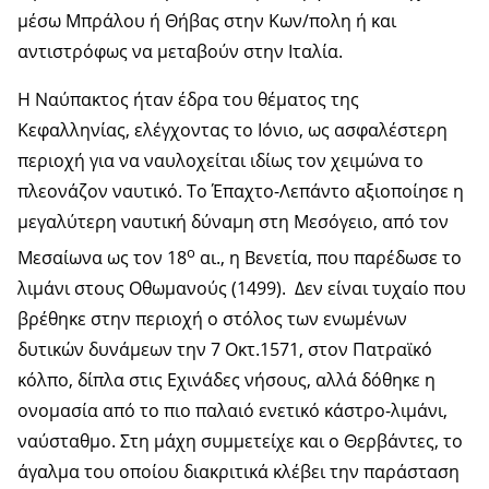
μέσω Μπράλου ή Θήβας στην Κων/πολη ή και
αντιστρόφως να μεταβούν στην Ιταλία.
Η Ναύπακτος ήταν έδρα του θέματος της
Κεφαλληνίας, ελέγχοντας το Ιόνιο, ως ασφαλέστερη
περιοχή για να ναυλοχείται ιδίως τον χειμώνα το
πλεονάζον ναυτικό. Το Έπαχτο-Λεπάντο αξιοποίησε η
μεγαλύτερη ναυτική δύναμη στη Μεσόγειο, από τον
ο
Μεσαίωνα ως τον 18
αι., η Βενετία, που παρέδωσε το
λιμάνι στους Οθωμανούς (1499). Δεν είναι τυχαίο που
βρέθηκε στην περιοχή ο στόλος των ενωμένων
δυτικών δυνάμεων την 7 Οκτ.1571, στον Πατραϊκό
κόλπο, δίπλα στις Εχινάδες νήσους, αλλά δόθηκε η
ονομασία από το πιο παλαιό ενετικό κάστρο-λιμάνι,
ναύσταθμο. Στη μάχη συμμετείχε και ο Θερβάντες, το
άγαλμα του οποίου διακριτικά κλέβει την παράσταση