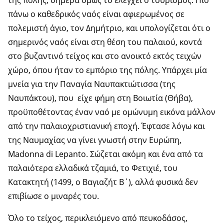
πάνω ο καθεδρικός ναός είναι αφιερωμένος σε
πολεμιστή άγιο, τον Δημήτριο, και υπολογίζεται ότι ο
σημερινός ναός είναι στη θέση του παλαιού, κοντά
στο βυζαντινό τείχος και στο ανοικτό εκτός τειχών
χώρο, όπου ήταν το εμπόριο της πόλης. Υπάρχει μία
μνεία για την Παναγία Ναυπακτιώτισσα (της
Ναυπάκτου), που είχε φήμη στη Βοιωτία (Θήβα),
προϋποθέτοντας έναν ναό με ομώνυμη εικόνα μάλλον
από την παλαιοχριστιανική εποχή. Έφτασε λόγω και
της Ναυμαχίας να γίνει γνωστή στην Ευρώπη,
Madonna di Lepanto. Σώζεται ακόμη και ένα από τα
παλαιότερα ελλαδικά τζαμιά, το Φετιχιέ, του
Κατακτητή (1499, ο Βαγιαζήτ Β΄), αλλά φυσικά δεν
επιβίωσε ο μιναρές του.
Όλο το τείχος, περικλειόμενο από πευκοδάσος,