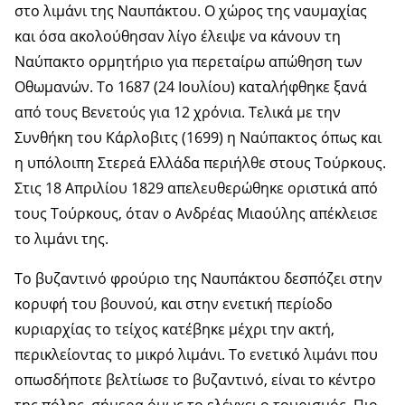
στο λιμάνι της Ναυπάκτου. Ο χώρος της ναυμαχίας
και όσα ακολούθησαν λίγο έλειψε να κάνουν τη
Ναύπακτο ορμητήριο για περεταίρω απώθηση των
Οθωμανών. Το 1687 (24 Ιουλίου) καταλήφθηκε ξανά
από τους Βενετούς για 12 χρόνια. Τελικά με την
Συνθήκη του Κάρλοβιτς (1699) η Ναύπακτος όπως και
η υπόλοιπη Στερεά Ελλάδα περιήλθε στους Τούρκους.
Στις 18 Απριλίου 1829 απελευθερώθηκε οριστικά από
τους Τούρκους, όταν ο Ανδρέας Μιαούλης απέκλεισε
το λιμάνι της.
Το βυζαντινό φρούριο της Ναυπάκτου δεσπόζει στην
κορυφή του βουνού, και στην ενετική περίοδο
κυριαρχίας το τείχος κατέβηκε μέχρι την ακτή,
περικλείοντας το μικρό λιμάνι. Το ενετικό λιμάνι που
οπωσδήποτε βελτίωσε το βυζαντινό, είναι το κέντρο
της πόλης, σήμερα όμως το ελέγχει ο τουρισμός. Πιο