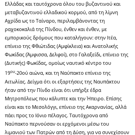
Ελλάδας και ταυτόχρονα όλου του βυζαντινού και
μεταβυζαντινού ελλαδικού κορμού, από τη λίμνη
Αχρίδα ως το Ταίναρο, περιλαμβάνοντας τη
ραχοκοκαλιά της Πίνδου, ένθεν και ένθεν, με
εμπορικούς δρόμους που καταλήγουν: στην Ιτέα,
επίνειο της Φθιώτιδας (Αμφίκλεια) και Ανατολικής
Φωκίδας (Άμφισσα, Δελφοί), στο Γαλαξείδι, επίνειο της
(Δυτικής) Φωκίδας, ομοίως ναυτικό κέντρο του
ου
19
-20ού αιώνα, και τη Ναύπακτο επίνειο της
Αιτωλίας. Δείγμα ότι οι εξαρτήσεις της Ναυπάκτου
ήταν από την Πίνδο είναι ότι υπήρξε έδρα
Μητροπόλεως που κάλυπτε και την Ήπειρο. Επίσης
είναι και το Μεσολόγγι, επίνειο της Ακαρνανίας, αλλά
πάει προς το Ιόνιο πέλαγος. Ταυτόχρονα από
Ναύπακτο περνούσαν οι ερχόμενοι μέσω του
λιμανιού των Πατρών από τη Δύση, για να συνεχίσουν