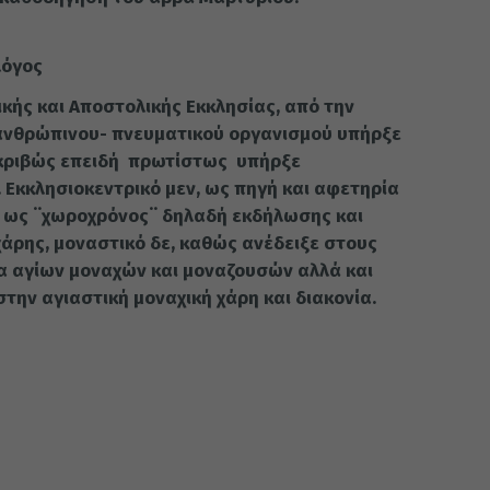
λόγος
ικής και Αποστολικής Εκκλησίας, από την
ανθρώπινου- πνευματικού οργανισμού υπήρξε
ακριβώς επειδή πρωτίστως υπήρξε
. Εκκλησιοκεντρικό μεν, ως πηγή και αφετηρία
, ως ¨χωροχρόνος¨ δηλαδή εκδήλωσης και
χάρης, μοναστικό δε, καθώς ανέδειξε στους
α αγίων μοναχών και μοναζουσών αλλά και
την αγιαστική μοναχική χάρη και διακονία.