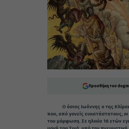
Προσθήκη του dogma
Ο όσιος Ιωάννης ο της Κλίμακος
που, από γονείς ευκατάστατους, οι
του μόρφωση. Σε ηλικία 16 ετών ε
μονή του Σινά, υπό την πνευματικ