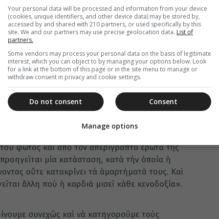
ργίας του. Στο ερημητήριό του, μεστός θείων
Your personal data will be processed and information from your device
(cookies, unique identifiers, and other device data) may be stored by,
 και κωδικοποίησε την ασκητική του – νηπτική
accessed by and shared with 210 partners, or used specifically by this
ημο έργο του ¨Κλίμαξ¨, η οποία πρωτύτερα
site. We and our partners may use precise geolocation data.
List of
partners.
αι το οποίο έμελλε να αποτελέσει την πνευματική
Some vendors may process your personal data on the basis of legitimate
ν μεταγενέστερων αιώνων.
interest, which you can object to by managing your options below. Look
for a link at the bottom of this page or in the site menu to manage or
γους, καθένας από τους οποίους σηματοδοτεί
withdraw consent in privacy and cookie settings.
ς ζωής, καθώς κάθε βαθμίδα ανταποκρίνεται σε
ρίπτυχο «Ἐλπίς, Πίστις, Ἀγάπη». Εξέχουσα θέση
Do not consent
Consent
ει η ταπείνωση σε συνδυασμό με την υπακοή και
 Ο ίδιος γράφει χαρακτηριστικά «Θὰ γνωρίσεις
Manage options
 μέσα σου τὴν ὁσία αὐτὴ οὐσία, δηλαδὴ τὴν
του φωτὸς καὶ ἀπὸ τὸν ἀπερίγραπτο ἔρωτα τῆς
προηγεῖται μία κατάσταση, κατὰ τὴν ὁποία ἡ
οντας οὔτε κατακρίνει τὰ ἁμαρτήματά τους. Καὶ
ῖται ἄλλη ποὺ ἡ καρδιά μισεῖ κάθε κενοδοξία».
κρίνουμε συνεχῶς καὶ νὰ κατηγοροῦμε τοὺς