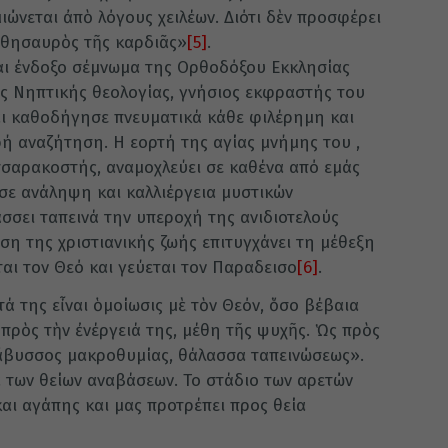
μιώνεται ἀπὸ λόγους χειλέων. Διότι δὲν προσφέρει
ὁ θησαυρὸς τῆς καρδιᾶς»
[5]
.
αι ένδοξο σέμνωμα της Ορθοδόξου Εκκλησίας
ης Νηπτικής θεολογίας, γνήσιος εκφραστής του
αι καθοδήγησε πνευματικά κάθε φιλέρημη και
ρή αναζήτηση. Η εορτή της αγίας μνήμης του ,
σσαρακοστής, αναμοχλεύει σε καθένα από εμάς
 σε ανάληψη και καλλιέργεια μυστικών
σσει ταπεινά την υπεροχή της ανιδιοτελούς
η της χριστιανικής ζωής επιτυγχάνει τη μέθεξη
αι τον Θεό και γεύεται τον Παραδεισο
[6]
.
ης εἶναι ὁμοίωσις μὲ τὸν Θεόν, ὅσο βέβαια
πρὸς τὴν ἐνέργειά της, μέθη τῆς ψυχῆς. Ὡς πρὸς
, ἄβυσσος μακροθυμίας, θάλασσα ταπεινώσεως».
 των θείων αναβάσεων. Το στάδιο των αρετών
αι αγάπης και μας προτρέπει προς θεία