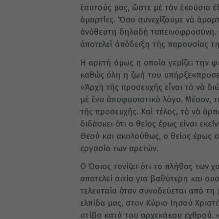
ἑαυτούς μας, ὥστε μὲ τὸν ἑκούσιο ἐ
ἁμαρτίες. Ὅσο συνεχίζουμε νὰ ἁμαρτ
ἀνόθευτη δηλαδὴ ταπεινοφροσύνη.
ἀποτελεῖ ἀπόδειξη τῆς παρουσίας τη
Η αρετή όμως η οποία γεμίζει την ψ
καθώς όλη η ζωή του υπήρξε«προσευ
«Ἀρχὴ τῆς προσευχῆς εἶναι τὸ νὰ δι
μὲ ἕνα ἀποφασιστικὸ λόγο. Μέσον, τ
τῆς προσευχῆς. Καὶ τέλος, τὸ νὰ ἁρπ
διδάσκει ότι ο θείος έρως είναι εκε
Θεού και ακολούθως, ο θείος έρως 
εργασία των αρετών.
Ο Όσιος τονίζει ότι το πλήθος των 
αποτελεί αιτία για βαθύτερη και ο
τελευταία όταν συνοδεύεται από τη
ελπίδα μας, στον Κύριο Ιησού Χριστ
στίβο κατά του αρχεκάκου εχθρού. «Ἐ