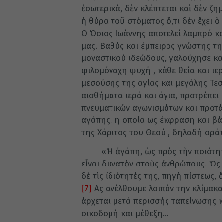
ἐσωτερικά, δὲν κλέπτεται καὶ δὲν ζη
ἡ θύρα τοῦ στόματος ὅ,τι δὲν ἔχει 
Ο Όσιος Ιωάννης αποτελεί λαμπρό κ
μας. Βαθύς και έμπειρος γνώστης τ
μοναστικού ιδεώδους, γαλούχησε κ
φιλομόναχη ψυχή , κάθε θεία και ιε
μεσούσης της αγίας και μεγάλης Τε
αισθήματα ιερά και άγια, προτρέπει
πνευματικών αγωνισμάτων και προτά
αγάπης, η οποία ως έκφραση και βάσ
της Χάριτος του Θεού , δηλαδή οράτ
«Ἡ ἀγάπη, ὡς πρὸς τὴν ποιότητά τ
εἶναι δυνατὸν στοὺς ἀνθρώπους. Ὡς 
δὲ τὶς ἰδιότητές της, πηγὴ πίστεως
[7]
Ας ανέλθουμε λοιπόν την κλίμακα
άρχεται μετά περισσής ταπείνωσης κ
οικοδομή και μέθεξη…