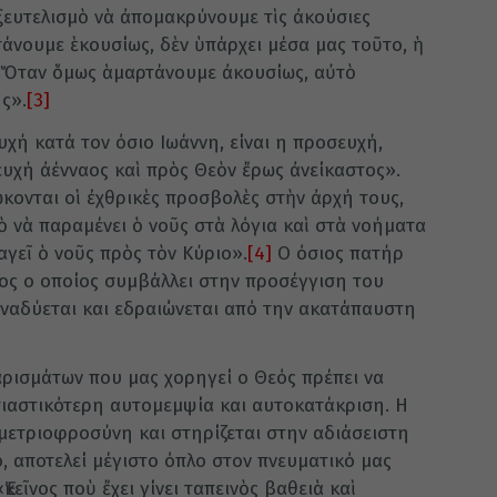
ξευτελισμὸ νὰ ἀπομακρύνουμε τὶς ἀκούσιες
άνουμε ἑκουσίως, δὲν ὑπάρχει μέσα μας τοῦτο, ἡ
 Ὅταν ὅμως ἁμαρτάνουμε ἀκουσίως, αὐτὸ
ς».
[3]
υχή κατά τον όσιο Ιωάννη, είναι η προσευχή,
χή ἀένναος καὶ πρὸς Θεὸν ἔρως ἀνείκαστος».
ώκονται οἱ ἐχθρικὲς προσβολὲς στὴν ἀρχή τους,
ὸ νὰ παραμένει ὁ νοῦς στὰ λόγια καὶ στὰ νοήματα
αγεῖ ὁ νοῦς πρὸς τὸν Κύριo».
[4]
Ο όσιος πατήρ
ίνος ο οποίος συμβάλλει στην προσέγγιση του
αναδύεται και εδραιώνεται από την ακατάπαυστη
χαρισμάτων που μας χορηγεί ο Θεός πρέπει να
υσιαστικότερη αυτομεμψία και αυτοκατάκριση. Η
 μετριοφροσύνη και στηρίζεται στην αδιάσειστη
ό, αποτελεί μέγιστο όπλο στον πνευματικό μας
κεῖνος ποὺ ἔχει γίνει ταπεινὸς βαθειὰ καὶ