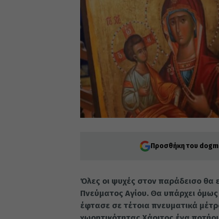
Προσθήκη του dogma
Όλες οι ψυ­χές στον πα­ρά­δει­σο θα εί
Πνεύ­μα­τος Αγί­ου. Θα υπάρ­χει όμως
έφτα­σε σε τέ­τοια πνευ­μα­τι­κά μέ­τρ
χω­ρη­τι­κό­τη­τας Χά­ρι­τος ένα πο­τή­