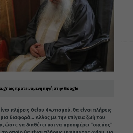
.gr ως προτεινόμενη πηγή στην Google
­ναι πλή­ρεις Θεί­ου Φω­τι­σμού, θα εί­ναι πλή­ρεις
 μια δια­φο­ρά… Άλ­λος με την επί­γεια ζωή του
α, ώστε να δια­θέ­τει και να προ­σφέ­ρει ”σκεύ­ο­ς”
ρι, το οποίο θα εί­ναι πλή­ρεις Πνεύ­μα­τος Αγί­ου. Θα