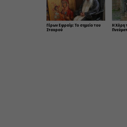
Γέρων Εφραίμ: Το σημείο του
Η Χάρη 
Σταυρού
Πνεύμα