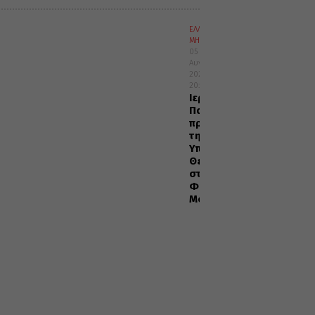
ΕΛΛΑΔΑ
ΜΗΤΡΟΠΟΛΕΙΣ
05
Αυγούστου
2026
20:29
Ιερά
Παράκληση
προς
την
Υπεραγία
Θεοτόκο
στα
Φαβριανά
Μονοφατσίου