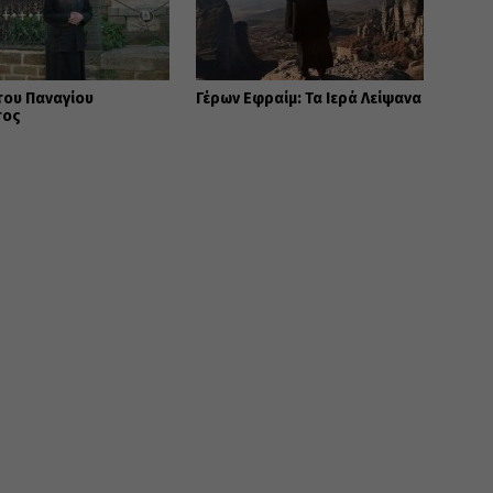
του Παναγίου
Γέρων Εφραίμ: Τα Ιερά Λείψανα
τος