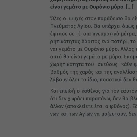
εί­ναι γε­μά­το με Ου­ρά­νιο μύρο. […]
Όλες οι ψυ­χές στον πα­ρά­δει­σο θα εί­
Πνεύ­μα­τος Αγί­ου. Θα υπάρ­χει όμως 
έφτα­σε σε τέ­τοια πνευ­μα­τι­κά μέ­τρα
ρη­τι­κό­τη­τας Χά­ρι­τος ένα πο­τή­ρι, 
ναι γε­μά­το με Ου­ρά­νιο μύρο. Άλ­λος 
αυτό θα εί­ναι γε­μά­το με μύρο. Επο­μέ
χω­ρη­τι­κό­τη­τα του ”σκεύ­ου­ς” κάθε ψ
βαθ­μός της χα­ράς και της αγαλ­λί­α­σης
λά­βουν όλοι το ίδιο, πο­σο­τι­κά δεν θ
Και επει­δή ο κα­θέ­νας για τον εαυ­τόν
ότι δεν χω­ρά­ει πα­ρα­πά­νω, δεν θα βλ
άλ­λον (απο­κλεί­ε­τε έτσι ο φθό­νος).
νων και των Αγί­ων να μα­ζευ­τούν, δεν 