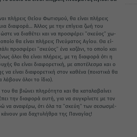
ναι πλή­ρεις Θεί­ου Φω­τι­σμού, θα εί­ναι πλή­ρεις
μια δια­φο­ρά… Άλ­λος με την επί­γεια ζωή του
, ώστε να δια­θέ­τει και να προ­σφέ­ρει ”σκεύ­ο­ς” χω­
το οποίο θα εί­ναι πλή­ρεις Πνεύ­μα­τος Αγί­ου. Θα εί­
πάλι προ­σφέ­ρει ”σκεύ­ο­ς” ένα κα­ζά­νι, το οποίο και
­νως όλοι θα εί­ναι πλή­ρεις, με τη δια­φο­ρά ότι η
υ­χής θα εί­ναι δια­φο­ρε­τι­κή, με απο­τέ­λε­σμα και ο
 να εί­ναι δια­φο­ρε­τι­κή στον κα­θέ­να (ποιο­τι­κά θα
α λά­βουν όλοι το ίδιο).
 του θα βιώ­νει πλη­ρό­τη­τα και θα κα­τα­λα­βαί­νει
έ­πει την δια­φο­ρά αυτή, για να συγ­κρί­νε­τε με τον
 Εδώ να ανα­φέ­ρω, ότι όλα τα ”σκεύ­η” των σε­σω­σμέ­
κά­νουν μια δα­χτυ­λή­θρα της Πα­να­γί­ας!