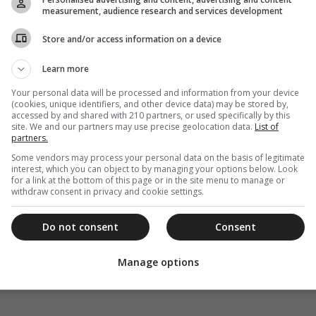
measurement, audience research and services development
Store and/or access information on a device
Learn more
Your personal data will be processed and information from your device
(cookies, unique identifiers, and other device data) may be stored by,
ένας ωκε­α­νός, το ”σκεύ­ο­ς” όλων των σε­σω­σμέ­νων
accessed by and shared with 210 partners, or used specifically by this
site. We and our partners may use precise geolocation data.
List of
η δια­φο­ρά υπάρ­χει.
partners.
Some vendors may process your personal data on the basis of legitimate
interest, which you can object to by managing your options below. Look
for a link at the bottom of this page or in the site menu to manage or
withdraw consent in privacy and cookie settings.
Do not consent
Consent
Manage options