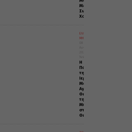
Μονή
Μεταμορφώσεως
Σωτήρος
Χορτιάτη
ΕΛΛΑΔΑ
ΜΗΤΡΟΠΟΛΕΙΣ
08
Αυγούστου
2026
14:47
Η
Πανήγυρις
της
Ιεράς
Μονής
Αγίας
Θεοδώρας
της
Μυροβλύτιδος
στη
Θεσσαλονίκη