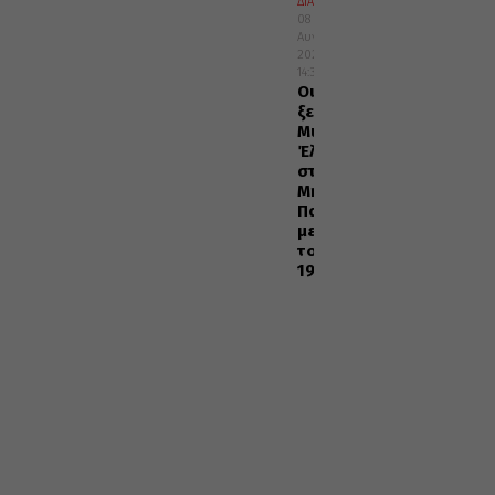
ΔΙΑΛΟΓΟΣ
08
Αυγούστου
2026
14:37
Οι
ξεριζωμένοι
Μικρασιάτες
Έλληνες
στη
Μητέρα
Πατρίδα
μετά
το
1922