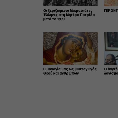
Οι ξεριζωμένοι Μικρασιάτες
ΓΕΡΟΝΤΙ
Έλληνες στη Μητέρα Πατρίδα
μετά το 1922
Η Παναγία μας ως μυσταγωγός
Ο άγγελ
Θεού και ανθρώπων
λογισμο