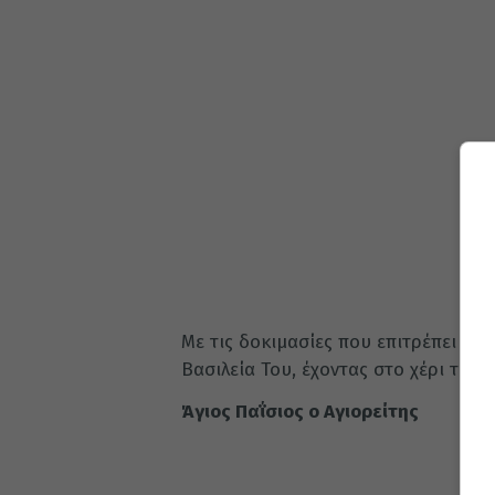
Με τις δοκιμασίες που επιτρέπει ο Θ
Βασιλεία Του, έχοντας στο χέρι του
Άγιος Παΐσιος ο Αγιορείτης