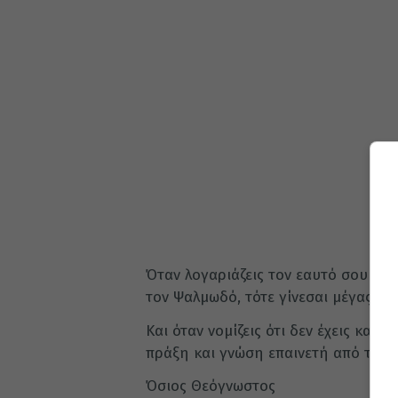
Όταν λογαριάζεις τον εαυτό σου σαν 
τον Ψαλμωδό, τότε γίνεσαι μέγας απ
Και όταν νομίζεις ότι δεν έχεις και δ
πράξη και γνώση επαινετή από τον 
Όσιος Θεόγνωστος