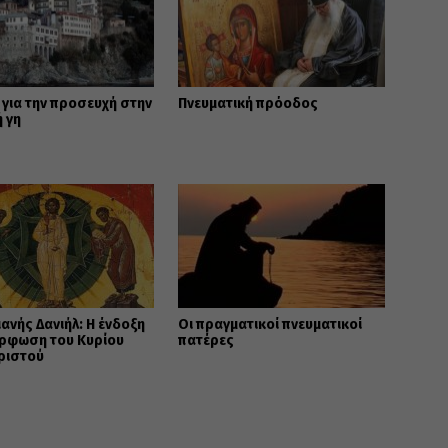
 για την προσευχή στην
Πνευματική πρόοδος
 γη
ανής Δανιήλ: Η ένδοξη
Οι πραγματικοί πνευματικοί
ρφωση του Κυρίου
πατέρες
ριστού