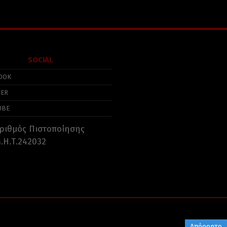
SOCIAL
OOK
TER
UBE
ριθμός Πιστοποίησης
.Η.Τ.242032
Απόρρητο