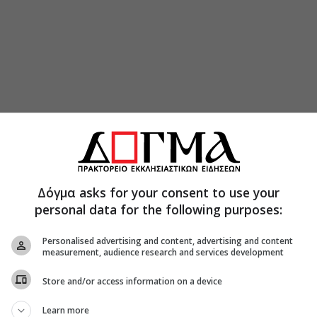
Δόγμα asks for your consent to use your
personal data for the following purposes:
ένα τίποτε ενώπιον του Κυρίου(Ψαλμ. 38, 6), κατά
ό μικρός χωρίς να το καταλάβεις.
Personalised advertising and content, advertising and content
measurement, audience research and services development
εν γνωρίζεις τίποτε, τότε γίνεσαι πλούσιος σε
Κύριο.
Store and/or access information on a device
Learn more