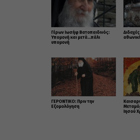
Γέρων Ιωσήφ Βατοπαιδινός:
Διδαχές
Υπομονή και μετά…πάλι
αθωνική
υπομονή
ΓΕΡΟΝΤΙΚΟ: Πριν την
Καισαρι
Εξομολόγηση
Μεταμό
Ιησού Χ