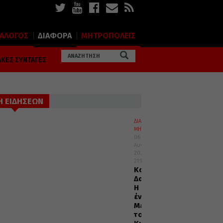
ΙΑΛΟΓΟΣ
ΔΙΑΦΟΡΑ
ΜΗΤΡΟΠΟΛΕΙΣ
ΚΕΣ ΣΥΝΤΑΓΕΣ
Η ΕΙΔΗΣΕΩΝ
ΔΙΑΛΟΓΟΣ
ΜΗΤΡΟΠΟΛΕΙΣ
06
Αυγούστου
2026
21:15
Καισαριανής
Δανιήλ:
Η
ένδοξη
Μεταμόρφωση
του