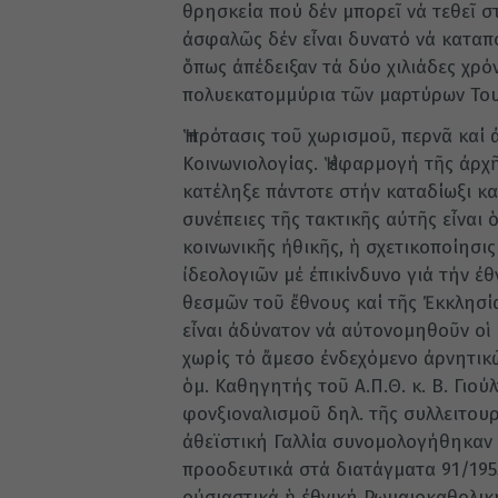
θρησκεία πού δέν μπορεῖ νά τεθεῖ σ
ἀσφαλῶς δέν εἶναι δυνατό νά καταπο
ὅπως ἀπέδειξαν τά δύο χιλιάδες χρόν
πολυεκατομμύρια τῶν μαρτύρων Του
Ἡ πρότασις τοῦ χωρισμοῦ, περνᾶ καί 
Κοινωνιολογίας. Ἡ ἐφαρμογή τῆς ἀρχ
κατέληξε πάντοτε στήν καταδίωξι κα
συνέπειες τῆς τακτικῆς αὐτῆς εἶναι
κοινωνικῆς ἠθικῆς, ἡ σχετικοποίησι
ἰδεολογιῶν μέ ἐπικίνδυνο γιά τήν ἐθ
θεσμῶν τοῦ ἔθνους καί τῆς Ἐκκλησία
εἶναι ἀδύνατον νά αὐτονομηθοῦν οἱ
χωρίς τό ἄμεσο ἐνδεχόμενο ἀρνητικῶ
ὁμ. Καθηγητής τοῦ Α.Π.Θ. κ. Β. Γιο
φονξιοναλισμοῦ δηλ. τῆς συλλειτου
ἀθεϊστική Γαλλία συνομολογήθηκαν
προοδευτικά στά διατάγματα 91/1955
οὐσιαστικά ἡ ἐθνική Ρωμαιοκαθολικ