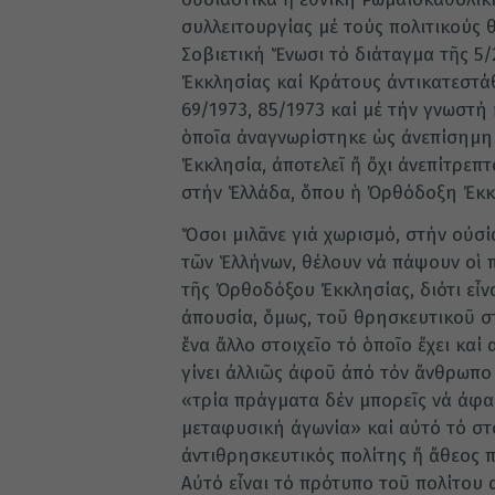
συλλειτουργίας μέ τούς πολιτικούς 
Σοβιετική Ἕνωσι τό διάταγμα τῆς 5
Ἐκκλησίας καί Κράτους ἀντικατεστά
69/1973, 85/1973 καί μέ τήν γνωστή
ὁποῖα ἀναγνωρίστηκε ὡς ἀνεπίσημη
Ἐκκλησία, ἀποτελεῖ ἤ ὄχι ἀνεπίτρεπ
στήν Ἑλλάδα, ὅπου ἡ Ὀρθόδοξη Ἐκκ
Ὅσοι μιλᾶνε γιά χωρισμό, στήν οὐσ
τῶν Ἑλλήνων, θέλουν νά πάψουν οἱ 
τῆς Ὀρθοδόξου Ἐκκλησίας, διότι εἶνα
ἀπουσία, ὅμως, τοῦ θρησκευτικοῦ σ
ἕνα ἄλλο στοιχεῖο τό ὁποῖο ἔχει καί
γίνει ἀλλιῶς ἀφοῦ ἀπό τόν ἄνθρωπο
«τρία πράγματα δέν μπορεῖς νά ἀφαι
μεταφυσική ἀγωνία» καί αὐτό τό στο
ἀντιθρησκευτικός πολίτης ἤ ἄθεος 
Αὐτό εἶναι τό πρότυπο τοῦ πολίτου 