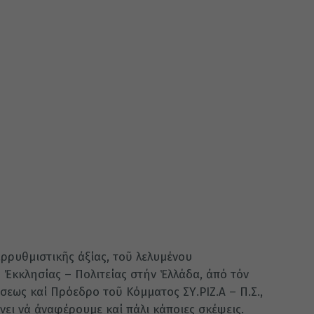
ρρυθμιστικῆς ἀξίας, τοῦ λελυμένου
Ἐκκλησίας – Πολιτείας στήν Ἑλλάδα, ἀπό τόν
σεως καί Πρόεδρο τοῦ Κόμματος ΣΥ.ΡΙΖ.Α – Π.Σ.,
ει νά ἀναφέρουμε καί πάλι κάποιες σκέψεις.