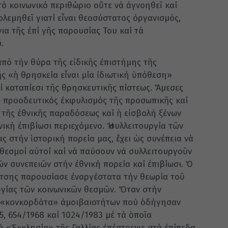
τό κοινωνικό περιθώριο οὔτε νά ἀγνοηθεῖ καί
λεμηθεῖ γιατί εἶναι θεοσύστατος ὀργανισμός,
ια τῆς ἐπί γῆς παρουσίας Του καί τά
.
ἀπό τήν θύρα τῆς εἰδικῆς ἐπιστήμης τῆς
ῆς «ἡ θρησκεία εἶναι μία ἰδιωτική ὑπόθεση»
ί καταπίεσι τῆς θρησκευτικῆς πίστεως. Ἄμεσες
 ὁ προοδευτικός ἐκφυλισμός τῆς προσωπικῆς καί
ς τῆς ἐθνικῆς παραδόσεως καί ἡ εἰσβολή ξένων
νική ἐπιβίωσι περιεχόμενο. Ἡ συλλειτουργία τῶν
ς στήν ἱστορική πορεία μας, ἔχει ὡς συνέπεια νά
 θεσμοί αὐτοί καί νά παύσουν νά συλλειτουργοῦν
ν συνεπειῶν στήν ἐθνική πορεία καί ἐπιβίωσι. Ὁ
ύλτσης παρουσίασε ἐναργέστατα τήν θεωρία τοῦ
ργίας τῶν κοινωνικῶν θεσμῶν. Ὅταν στήν
 «κονκορδάτα» ἀμοιβαιοτήτων πού ὁδήγησαν
, 654/1968 καί 1024/1983 μέ τά ὁποῖα
ή «Ἐκκλησία» τῆς Γαλλίας ἐπέστρεψε στά ἐπίπεδα