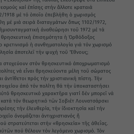
θεσμούς καί ἐπίσης στήν ἄλλοτε κραταιά
/2/1918 μέ τό ὁποῖο ἐπεβλήθη ὁ χωρισμός
θη μέ μιά σειρά διαταγμάτων ὅπως 1102/1972,
 ἡμισυνταγματική ἀναθεώρησι τοῦ 1972 μέ τά
 θρησκευτική ἐπισημότητα ἡ Ὀρθόδοξος
το κρετινισμό ἡ συνθηματολογία γιά τόν χωρισμό
λησία ἀποτελεῖ τήν ψυχή τοῦ Ἔθνους;
ία στοχεύουν στόν θρησκευτικό ἀποχρωματισμό
πολίτες νά εἶναι θρησκεύοντα μέλη τοῦ σώματος
ι ἀντίθετοι πρός τήν χριστιανική πίστη. Τήν
τοιχείου ἀπό τόν πολίτη θά τήν ὑποκαταστήσει
 αὐτό θρησκευτικό χαρακτῆρα γιατί δέν μπορεῖ νά
 κατά τόν θεωρητικό τῶν Σοβιέτ Λουνατσάρσκι
ρέσης τήν ἐλευθερία, τήν ἰδιοκτησία καί τήν
ιχεῖο ὀνομάζεται ἀντιχριστιανός ἤ
πού στρατεύτεται στήν «θρησκεία» τῆς ἀθεΐας.
αὐτῶν πού θέλουν τόν λεγόμενο χωρισμό. Τόν