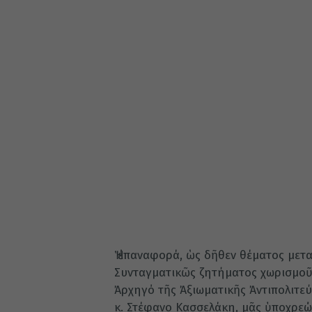
Ἡ ἐπαναφορά, ὡς δῆθεν θέματος μετα
Συνταγματικῶς ζητήματος χωρισμοῦ 
Ἀρχηγό τῆς Ἀξιωματικῆς Ἀντιπολιτεύ
κ. Στέφανο Κασσελάκη, μᾶς ὑποχρεών