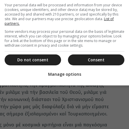
ές κοινωνικές, πολιτειακές καί θρησκευτικές
Your personal data will be processed and information from your device
προτεσταντικές καί παπικές χῶρες πού δέν ἔχουν
(cookies, unique identifiers, and other device data) may be stored by,
accessed by and shared with 210 partners, or used specifically by this
τήν Ὀρθόδοξη χριστιανική πίστη τοῦ Ἑλληνικοῦ
site. We and our partners may use precise geolocation data.
List of
partners.
νωνιῶν ἀλλά καί τοῦ ἀθεϊστικοῦ ἀνατολικοῦ
έ τό θρησκευτικό συγκρητισμό καί μέ τόν
Some vendors may process your personal data on the basis of legitimate
interest, which you can object to by managing your options below. Look
ινωνικά φαινόμενα καί ἐπιτρέπει τήν ἅλωσι τῶν
for a link at the bottom of this page or in the site menu to manage or
ν εἰδωλολατρεία, τόν σατανισμό καί τά
withdraw consent in privacy and cookie settings.
ις περί χωρισμοῦ δέν συμβιβάζονται μέ τά
Do not consent
Consent
ριστιανική πίστη πού πότισε τίς ρίζες τοῦ
Manage options
ῦ, οἱ ἀντί-χριστοι, ἡ ἀπιστία γενικῶς,
γματικότητα, τήν πραγματικότητα τῆς ἀλλαγῆς
ν μιλᾶμε γιά τήν βασιλεία τοῦ Θεοῦ, μιλᾶμε γιά
τήν κοινωνική διάστασι τοῦ Χριστιανισμοῦ πού
 στήν χώρα μας μᾶς διαφύλαξε διά νά μήν εἴμαστε
ας σήμερα ἐξισλαμισμένοι καί Τουρκοποιημένοι.
 μόνο μέ κοσμικά κριτήρια εἶναι μιά παγκόσμια