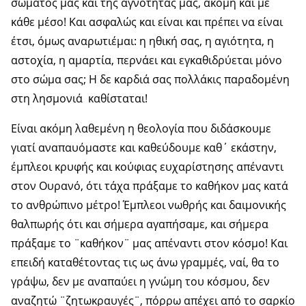
σώματός μας και της αγνότητάς μας, ακόμη και με
κάθε μέσο! Και ασφαλώς και είναι και πρέπει να είναι
έτσι, όμως αναρωτιέμαι: η ηθική σας, η αγιότητα, η
αστοχία, η αμαρτία, περνάει και εγκαθιδρύεται μόνο
στο σώμα σας; Η δε καρδιά σας πολλάκις παραδομένη
στη λησμονιά καθίσταται!
Είναι ακόμη λαθεμένη η θεολογία που διδάσκουμε
γιατί αναπαυόμαστε και καθεύδουμε καθ΄ εκάστην,
έμπλεοι κρυφής και κούφιας ευχαρίστησης απέναντι
στον Ουρανό, ότι τάχα πράξαμε το καθήκον μας κατά
το ανθρώπινο μέτρο! Έμπλεοι νωθρής και δαιμονικής
θαλπωρής ότι και σήμερα αγαπήσαμε, και σήμερα
πράξαμε το ¨καθήκον¨ μας απέναντι στον κόσμο! Και
επειδή καταθέτοντας τις ως άνω γραμμές, ναί, θα το
γράψω, δεν με αναπαύει η γνώμη του κόσμου, δεν
αναζητώ ¨ζητωκραυγές¨, πόρρω απέχει από το σαρκίο