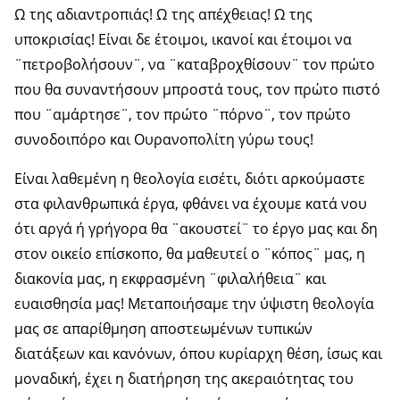
Ω της αδιαντροπιάς! Ω της απέχθειας! Ω της
υποκρισίας! Είναι δε έτοιμοι, ικανοί και έτοιμοι να
¨πετροβολήσουν¨, να ¨καταβροχθίσουν¨ τον πρώτο
που θα συναντήσουν μπροστά τους, τον πρώτο πιστό
που ¨αμάρτησε¨, τον πρώτο ¨πόρνο¨, τον πρώτο
συνοδοιπόρο και Ουρανοπολίτη γύρω τους!
Είναι λαθεμένη η θεολογία εισέτι, διότι αρκούμαστε
στα φιλανθρωπικά έργα, φθάνει να έχουμε κατά νου
ότι αργά ή γρήγορα θα ¨ακουστεί¨ το έργο μας και δη
στον οικείο επίσκοπο, θα μαθευτεί ο ¨κόπος¨ μας, η
διακονία μας, η εκφρασμένη ¨φιλαλήθεια¨ και
ευαισθησία μας! Μεταποιήσαμε την ύψιστη θεολογία
μας σε απαρίθμηση αποστεωμένων τυπικών
διατάξεων και κανόνων, όπου κυρίαρχη θέση, ίσως και
μοναδική, έχει η διατήρηση της ακεραιότητας του