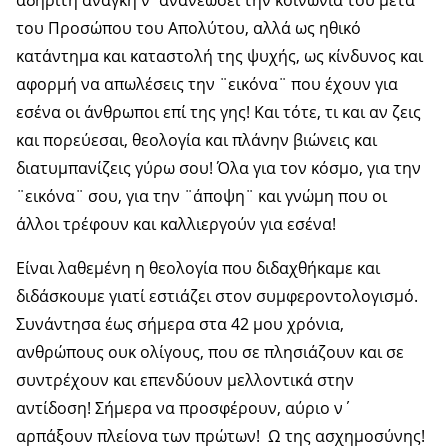
αδήριτη ανάγκη ν΄ανανεώσει την κοινωνία του μετά
του Προσώπου του Απολύτου, αλλά ως ηθικό
κατάντημα και καταστολή της ψυχής, ως κίνδυνος και
αφορμή να απωλέσεις την ¨εικόνα¨ που έχουν για
εσένα οι άνθρωποι επί της γης! Και τότε, τι και αν ζεις
και πορεύεσαι, θεολογία και πλάνην βιώνεις και
διατυμπανίζεις γύρω σου! Όλα για τον κόσμο, για την
¨εικόνα¨ σου, για την ¨άποψη¨ και γνώμη που οι
άλλοι τρέφουν και καλλιεργούν για εσένα!
Είναι λαθεμένη η θεολογία που διδαχθήκαμε και
διδάσκουμε γιατί εστιάζει στον συμφεροντολογισμό.
Συνάντησα έως σήμερα στα 42 μου χρόνια,
ανθρώπους ουκ ολίγους, που σε πλησιάζουν και σε
συντρέχουν και επενδύουν μελλοντικά στην
αντίδοση! Σήμερα να προσφέρουν, αύριο ν΄
αρπάξουν πλείονα των πρώτων! Ω της ασχημοσύνης!