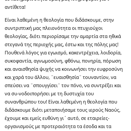
αντίθετα!
Είναι λαθεμένη η θεολογία που διδάσκουμε, στην
συντριπτική μας πλειονότητα οι πτυχιούχοι
θεολογίας, διότι περιορίσαμε την αμαρτία στα ηθικά
στεγανά της περιοχής μας, έστω και της πόλης μας!
Πουθενά λόγος για εγωισμό, κακεντρέχεια, λοιδορία,
συκοφαντία, αγνωμοσύνη, φθόνω, πονηρία, πόρωση
και αναισθησία ψυχής να κοινωνήσει την ευφροσύνη
και χαρά του άλλου, ¨ευαισθησία¨ τουναντίον, να
σπεύσει να ¨σπουγγίσει¨ τον πόνο, να συντρέξει και
να συ-νοδοιπορήσει με τη δυστυχία του
συνανθρώπου του! Είναι λαθεμένη η θεολογία που
διδάσκουμε διότι μεταποιήσαμε τους ιερούς Ναούς,
έχουμε και εμείς ευθύνη γι΄ αυτό, σε εταιρείες-
οργανισμούς με προτεραιότητα τα έσοδα και τα