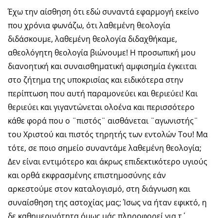
Έχω την αίσθηση ότι εδώ συναντά εφαρμογή εκείνο
που χρόνια φωνάζω, ότι λαθεμένη θεολογία
διδάσκουμε, λαθεμένη θεολογία διδαχθήκαμε,
αθεολόγητη θεολογία βιώνουμε! Η προσωπική μου
διανοητική και συναισθηματική αμφισημία έγκειται
στο ζήτημα της υποκρισίας και ειδικότερα στην
περίπτωση που αυτή παραμονεύει και θεριεύει! Και
θεριεύει και γιγαντώνεται ολοένα και περισσότερο
κάθε φορά που ο ¨πιστός¨ αισθάνεται ¨αγωνιστής¨
του Χριστού και πιστός τηρητής των εντολών Του! Μα
τότε, σε ποιο σημείο συναντάμε λαθεμένη θεολογία;
Δεν είναι εντιμότερο και άκρως επιδεκτικότερο υγιούς
και ορθά εκφρασμένης επιστημοσύνης εάν
αρκεστούμε στον καταλογισμό, στη διάγνωση και
συναίσθηση της αστοχίας μας; Ίσως να ήταν εφικτό, η
δε καθημερινότητα όμως μάς πληροφορεί για τ΄