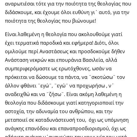
αναρωτιέσαι τότε για την ποιότητα της θεολογίας που
διδάσκουμε, και έχουμε όλοι ευθύνη γι΄ αυτό, για την
ποιότητα της θεολογίας που βιώνουμε!
Είναι λαθεμένη η θεολογία που ακολουθούμε γιατί
έχει τερματικά παροδικά και εφήμερα! Διότι, όλοι
ομιλούμε περί Αναστάσεως και προσδοκούμε δήθεν
Ανάσταση νεκρών και επουράνια Βασιλεία, αλλά
συμπεριφερόμαστε ως ερωτόχθονες, ωσάν να
πρόκειται να δώσουμε τα πάντα, να ¨σκοτώσω¨ τον
άλλον φθάνει ¨εγώ¨, ¨εγώ¨ να προχωρήσω , ν΄
αναδειχθώ και να ¨ζήσω¨. Είναι ακόμη λαθεμένη η
θεολογία που διδάσκουμε γιατί κατηγοριοποιεί την
αστοχία, την αδυναμία του ανθρώπου, και την
μεταποιεί σε καταδυνάστευσή του, όχι ως υπόμνηση
ανάγκης επανόδου και επαναπροσδιορισμού, όχι ως