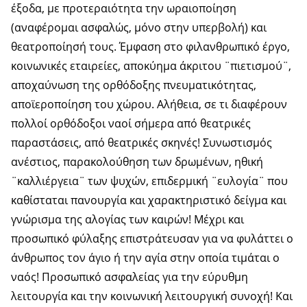
έξοδα, με προτεραιότητα την ωραιοποίηση
(αναφέρομαι ασφαλώς, μόνο στην υπερβολή) και
θεατροποίησή τους. Έμφαση στο φιλανθρωπικό έργο,
κοινωνικές εταιρείες, αποκύημα άκριτου ¨πιετισμού¨,
αποχαύνωση της ορθόδοξης πνευματικότητας,
αποϊεροποίηση του χώρου. Αλήθεια, σε τι διαφέρουν
πολλοί ορθόδοξοι ναοί σήμερα από θεατρικές
παραστάσεις, από θεατρικές σκηνές! Συνωστισμός
ανέστιος, παρακολούθηση των δρωμένων, ηθική
¨καλλιέργεια¨ των ψυχών, επιδερμική ¨ευλογία¨ που
καθίσταται πανουργία και χαρακτηριστικό δείγμα και
γνώρισμα της αλογίας των καιρών! Μέχρι και
προσωπικό φύλαξης επιστράτευσαν για να φυλάττει ο
άνθρωπος τον άγιο ή την αγία στην οποία τιμάται ο
ναός! Προσωπικό ασφαλείας για την εύρυθμη
λειτουργία και την κοινωνική λειτουργική συνοχή! Και