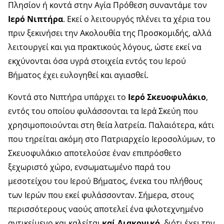
Πλησίον ή κοντά στην Αγία Πρόθεση συναντάμε τον
Ιερό Νιπτήρα
. Εκεί ο λειτουργός πλένει τα χέρια του
πριν ξεκινήσει την Ακολουθία της Προσκομιδής, αλλά
λειτουργεί και για πρακτικούς λόγους, ώστε εκεί να
εκχύνονται όσα υγρά στοιχεία εντός του Ιερού
Βήματος έχει ευλογηθεί και αγιασθεί.
Κοντά στο Νιπτήρα υπάρχει το
Ιερό Σκευοφυλάκιο
,
εντός του οποίου φυλάσσονται τα Ιερἀ Σκεύη που
χρησιμοποιούνται στη θεία λατρεία. Παλαιότερα, κάτι
που τηρείται ακόμη στο Πατριαρχείο Ιεροσολύμων, το
Σκευοφυλάκιο αποτελούσε έναν επιπρόσθετο
ξεχωριστό χώρο, ενσωματωμένο παρά του
μεσοτείχου του Ιερού Βήματος, ένεκα του πλήθους
των Ιερών που εκεί φυλάσσονταν. Σήμερα, στους
περισσότερους ναούς αποτελεί ένα φιλοτεχνημένο
αντικείμενο και καλείται
καί Διακονικό
, διότι έχει την