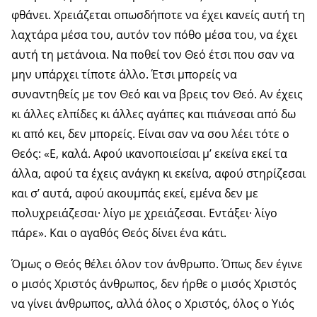
φθάνει. Χρειάζεται οπωσδήποτε να έχει κανείς αυτή τη
λαχτάρα μέσα του, αυτόν τον πόθο μέσα του, να έχει
αυτή τη μετάνοια. Να ποθεί τον Θεό έτσι που σαν να
μην υπάρχει τίποτε άλλο. Έτσι μπορείς να
συναντηθείς με τον Θεό και να βρεις τον Θεό. Αν έχεις
κι άλλες ελπίδες κι άλλες αγάπες και πιάνεσαι από δω
κι από κει, δεν μπορείς. Είναι σαν να σου λέει τότε ο
Θεός: «Ε, καλά. Αφού ικανοποιείσαι μ’ εκείνα εκεί τα
άλλα, αφού τα έχεις ανάγκη κι εκείνα, αφού στηρίζεσαι
και σ’ αυτά, αφού ακουμπάς εκεί, εμένα δεν με
πολυχρειάζεσαι· λίγο με χρειάζεσαι. Εντάξει· λίγο
πάρε». Και ο αγαθός Θεός δίνει ένα κάτι.
Όμως ο Θεός θέλει όλον τον άνθρωπο. Όπως δεν έγινε
ο μισός Χριστός άνθρωπος, δεν ήρθε ο μισός Χριστός
να γίνει άνθρωπος, αλλά όλος ο Χριστός, όλος ο Υιός