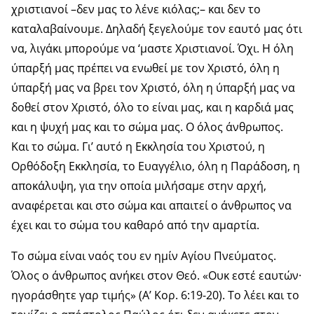
χριστιανοί –δεν μας το λένε κιόλας;– και δεν το
καταλαβαίνουμε. Δηλαδή ξεγελούμε τον εαυτό μας ότι
να, λιγάκι μπορούμε να ‘μαστε Χριστιανοί. Όχι. Η όλη
ύπαρξή μας πρέπει να ενωθεί με τον Χριστό, όλη η
ύπαρξή μας να βρει τον Χριστό, όλη η ύπαρξή μας να
δοθεί στον Χριστό, όλο το είναι μας, και η καρδιά μας
και η ψυχή μας και το σώμα μας. Ο όλος άνθρωπος.
Και το σώμα. Γι’ αυτό η Εκκλησία του Χριστού, η
Ορθόδοξη Εκκλησία, το Ευαγγέλιο, όλη η Παράδοση, η
αποκάλυψη, για την οποία μιλήσαμε στην αρχή,
αναφέρεται και στο σώμα και απαιτεί ο άνθρωπος να
έχει και το σώμα του καθαρό από την αμαρτία.
Το σώμα είναι ναός του εν ημίν Αγίου Πνεύματος.
Όλος ο άνθρωπος ανήκει στον Θεό. «Ουκ εστέ εαυτών·
ηγοράσθητε γαρ τιμής» (Α’ Κορ. 6:19-20). Το λέει και το