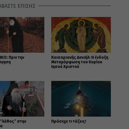
ΑΒΑΣΤΕ ΕΠΙΣΗΣ
ΚΟ: Πριν την
Καισαριανής Δανιήλ: Η ένδοξη
όγηση
Μεταμόρφωση του Κυρίου
Ιησού Χριστού
 “λάθος” στην
Πρόσεχε τι τάζεις!
ία