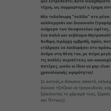
Δεν εντρέπεστε; Αυτά διδαχθήκατε 
τέχνη, ως συμμαρτυρεί η έρημη ιστ
Μία ταλαίπωρη “σελίδα” στα μέσα 
καλλιεργούν και διακονούν (τρομάρ
ανήμερα των Θεοφανείων εφέτος, ε
ένα πολιό και σεβάσμιο Μητροπολί
Άνθιμο, Ιεράρχη εμβριθή, πράο, πατ
ετόλμησε να λοιδορήσει στο πρόσ
άνδρα στη θέση του, με πείρα μεγά
τις πολλές περιπέτειες και κακουχί
πατέρες, ωσάν οι ίδιοι να μην είνα
χρονολογικής ωριμότητος!
Σε αυτούς,ο Αίσωπος απαντά, επίκα
άκουσε τζιτζίκια να τραγουδούν, ε
ζηλεύοντας το χάρισμά τους, ξέχασε
και Τέττιγες).