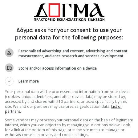
Δόγμα asks for your consent to use your
personal data for the following purposes:
Personalised advertising and content, advertising and content
measurement, audience research and services development
 Γνωρίζετε τι εστί Άνθιμος; Πόσα προσέφερε και
κκλησία μας, στην Εκκλησία του Χριστού; Δεν
Store and/or access information on a device
 που δήθεν διακονείτε την ιεροψαλτική τέχνη, ως
Learn more
ς;
Your personal data will be processed and information from your device
ποντα και προσήκοντα σεβασμό πρωτίστως στο
(cookies, unique identifiers, and other device data) may be stored by,
accessed by and shared with 210 partners, or used specifically by this
ά δεύτερον στο πανθομολογούμενο σήμερα
site. We and our partners may use precise geolocation data.
List of
ίκης Ανθίμου, ιεράρχου μεγαλοπρεπούς στο
partners.
υ εκφραστού των ιδεωδών της Πατρίδος και των
Some vendors may process your personal data on the basis of legitimate
 εκεί εις το περιθώριο που θα
interest, which you can object to by managing your options below. Look
for a link at the bottom of this page or in the site menu to manage or
 και αναρτήσεών σας, δεν θα είστε μόνοι: έχει
withdraw consent in privacy and cookie settings.