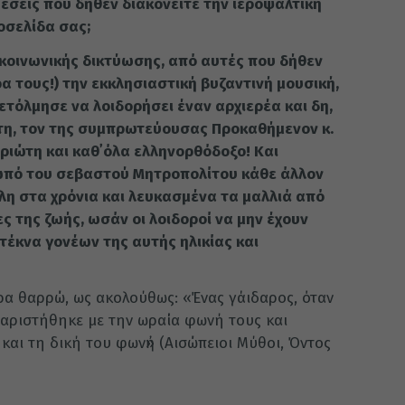
εσείς που δήθεν διακονείτε την ιεροψαλτική
οσελίδα σας;
κοινωνικής δικτύωσης, από αυτές που δήθεν
α τους!) την εκκλησιαστική βυζαντινή μουσική,
τόλμησε να λοιδορήσει έναν αρχιερέα και δη,
τη, τον της συμπρωτεύουσας Προκαθήμενον κ.
ριώτη και καθ᾿ όλα ελληνορθόδοξο! Και
ωπό του σεβαστού Μητροπολίτου κάθε άλλον
λη στα χρόνια και λευκασμένα τα μαλλιά από
ες της ζωής, ωσάν οι λοιδοροί να μην έχουν
ι τέκνα γονέων της αυτής ηλικίας και
ιρα θαρρώ, ως ακολούθως: «Ένας γάιδαρος, όταν
υχαριστήθηκε με την ωραία φωνή τους και
 και τη δική του φωνἠ» (Αισώπειοι Μύθοι, Όντος