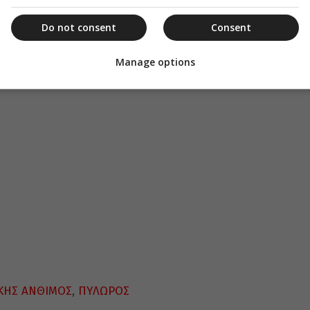
κάνω λάθος, απόλυτα ταιριάζουν στο ποιόν σας!
Do not consent
Consent
Manage options
ΚΗΣ ΑΝΘΙΜΟΣ
,
ΠΥΛΩΡΟΣ