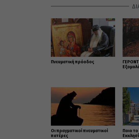
ΔΙ
Πνευματική πρόοδος
ΓΕΡΟΝΤΙ
Εξομολ
Οι πραγματικοί πνευματικοί
Ποιο το
πατέρες
Εκκλησ