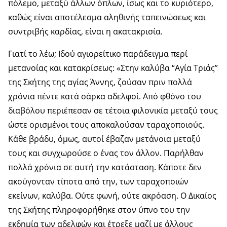
πόλεμο, μεταξύ άλλων όπλων, ίσως και το κυριότερο,
καθώς είναι αποτέλεσμα αληθινής ταπεινώσεως και
συντριβής καρδίας, είναι η ακατακρισία.
Γιατί το λέω; Ιδού αγιορείτικο παράδειγμα περί
μετανοίας και κατακρίσεως: «Στην καλύβα “Αγία Τριάς”
της Σκήτης της αγίας Άννης, ζούσαν πριν πολλά
χρόνια πέντε κατά σάρκα αδελφοί. Από φθόνο του
διαβόλου περιέπεσαν σε τέτοια φιλονικία μεταξύ τους
ώστε ορισμένοι τους αποκαλούσαν ταραχοποιούς.
Κάθε βράδυ, όμως, αυτοί έβαζαν μετάνοια μεταξύ
τους και συγχωρούσε ο ένας τον άλλον. Παρήλθαν
πολλά χρόνια σε αυτή την κατάσταση. Κάποτε δεν
ακούγονταν τίποτα από την, των ταραχοποιών
εκείνων, καλύβα. Ούτε φωνή, ούτε ακρόαση. Ο Δικαίος
της Σκήτης πληροφορήθηκε στον ύπνο του την
εκδημία των αδελφών και έτρεξε μαζί με άλλους