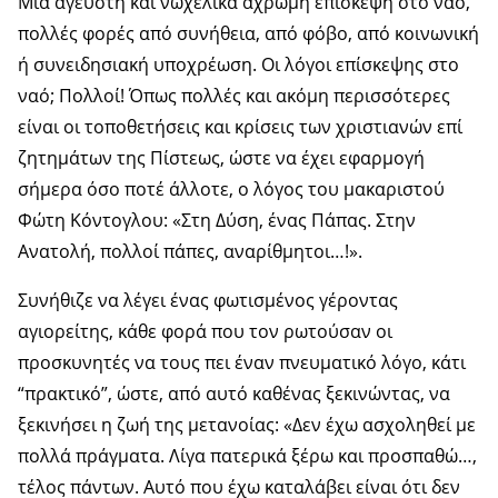
Μία άγευστη και νωχελικά άχρωμη επίσκεψη στο ναό,
πολλές φορές από συνήθεια, από φόβο, από κοινωνική
ή συνειδησιακή υποχρέωση. Οι λόγοι επίσκεψης στο
ναό; Πολλοί! Όπως πολλές και ακόμη περισσότερες
είναι οι τοποθετήσεις και κρίσεις των χριστιανών επί
ζητημάτων της Πίστεως, ώστε να έχει εφαρμογή
σήμερα όσο ποτέ άλλοτε, ο λόγος του μακαριστού
Φώτη Κόντογλου: «Στη Δύση, ένας Πάπας. Στην
Ανατολή, πολλοί πάπες, αναρίθμητοι…!».
Συνήθιζε να λέγει ένας φωτισμένος γέροντας
αγιορείτης, κάθε φορά που τον ρωτούσαν οι
προσκυνητές να τους πει έναν πνευματικό λόγο, κάτι
“πρακτικό”, ώστε, από αυτό καθένας ξεκινώντας, να
ξεκινήσει η ζωή της μετανοίας: «Δεν έχω ασχοληθεί με
πολλά πράγματα. Λίγα πατερικά ξέρω και προσπαθώ…,
τέλος πάντων. Αυτό που έχω καταλάβει είναι ότι δεν