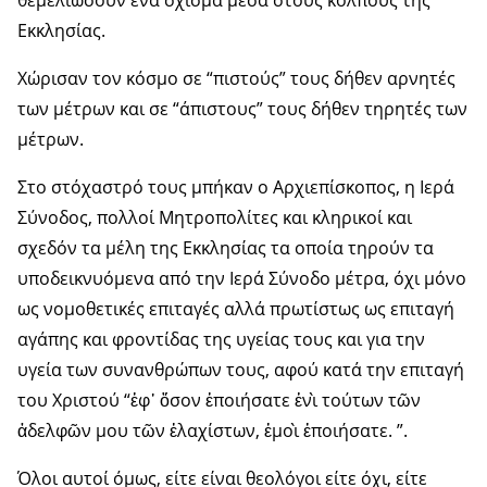
θεμελιώσουν ένα σχίσμα μέσα στους κόλπους της
Εκκλησίας.
Χώρισαν τον κόσμο σε “πιστούς” τους δήθεν αρνητές
των μέτρων και σε “άπιστους” τους δήθεν τηρητές των
μέτρων.
Στο στόχαστρό τους μπήκαν ο Αρχιεπίσκοπος, η Ιερά
Σύνοδος, πολλοί Μητροπολίτες και κληρικοί και
σχεδόν τα μέλη της Εκκλησίας τα οποία τηρούν τα
υποδεικνυόμενα από την Ιερά Σύνοδο μέτρα, όχι μόνο
ως νομοθετικές επιταγές αλλά πρωτίστως ως επιταγή
αγάπης και φροντίδας της υγείας τους και για την
υγεία των συνανθρώπων τους, αφού κατά την επιταγή
του Χριστού “ἐφ᾿ ὅσον ἐποιήσατε ἑνὶ τούτων τῶν
ἀδελφῶν μου τῶν ἐλαχίστων, ἐμοὶ ἐποιήσατε. ”.
Όλοι αυτοί όμως, είτε είναι θεολόγοι είτε όχι, είτε