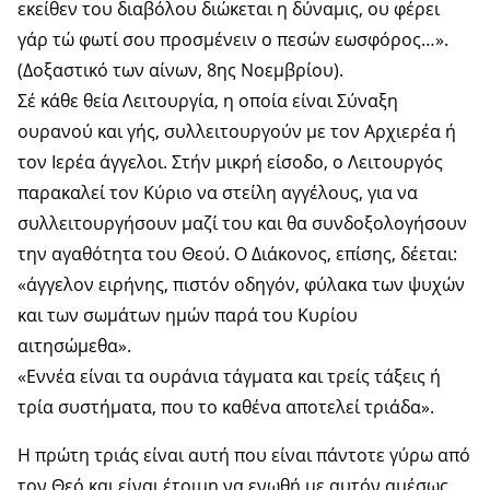
εκείθεν του διαβόλου διώκεται η δύναμις, ου φέρει
γάρ τώ φωτί σου προσμένειν ο πεσών εωσφόρος…».
(Δοξαστικό των αίνων, 8ης Νοεμβρίου).
Σέ κάθε θεία Λειτουργία, η οποία είναι Σύναξη
ουρανού και γής, συλλειτουργούν με τον Αρχιερέα ή
τον Ιερέα άγγελοι. Στήν μικρή είσοδο, ο Λειτουργός
παρακαλεί τον Κύριο να στείλη αγγέλους, για να
συλλειτουργήσουν μαζί του και θα συνδοξολογήσουν
την αγαθότητα του Θεού. Ο Διάκονος, επίσης, δέεται:
«άγγελον ειρήνης, πιστόν οδηγόν, φύλακα των ψυχών
και των σωμάτων ημών παρά του Κυρίου
αιτησώμεθα».
«Εννέα είναι τα ουράνια τάγματα και τρείς τάξεις ή
τρία συστήματα, που το καθένα αποτελεί τριάδα».
Η πρώτη τριάς είναι αυτή που είναι πάντοτε γύρω από
τον Θεό και είναι έτοιμη να ενωθή με αυτόν αμέσως,