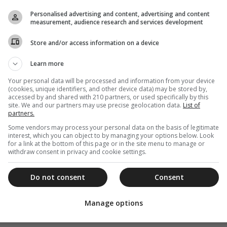
ας και ανατομίας του προσώπου, προνοεί,
Personalised advertising and content, advertising and content
 επισκοπεί και σώζει.
measurement, audience research and services development
α σου και ,
«όταν περάσεις από τον
μπακάλη,
Store and/or access information on a device
 για τα μη ουσιώδη και χαμερπή που σε
Learn more
Your personal data will be processed and information from your device
(cookies, unique identifiers, and other device data) may be stored by,
accessed by and shared with 210 partners, or used specifically by this
επάνοδος εις τη προτέραν ευγένειαν» | Dogma
site. We and our partners may use precise geolocation data.
List of
partners.
θέμενος | Dogma
Some vendors may process your personal data on the basis of legitimate
αι η πίστη σου… (Βίντεο) | Dogma
interest, which you can object to by managing your options below. Look
for a link at the bottom of this page or in the site menu to manage or
withdraw consent in privacy and cookie settings.
Do not consent
Consent
Manage options