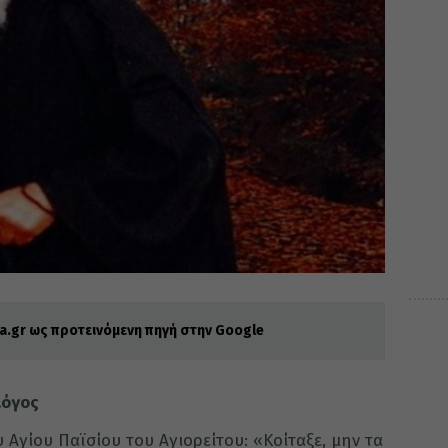
.gr ως προτεινόμενη πηγή στην Google
λόγος
 Αγίου Παϊσίου του Αγιορείτου: «Κοίταξε, μην τα