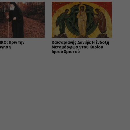
ΚΟ: Πριν την
Καισαριανής Δανιήλ: Η ένδοξη
όγηση
Μεταμόρφωση του Κυρίου
Ιησού Χριστού