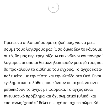
Ad
Πρέ­πει να απλο­ποι­ή­σου­με τη ζωή μας, για να μειώ­
σου­με τους λο­γι­σμούς μας. Όσο όμως δεν το κά­νου­με
αυτό, θα μας πε­ρι­τρι­γυ­ρί­ζουν επι­κίν­δυ­νοι και πο­νη­ροί
λο­γι­σμοί, οι οποί­οι θα αλ­λη­λε­πι­δρούν με­τα­ξύ τους και
θα προ­κα­λούν το αί­σθη­μα του άγ­χους. Το άγ­χος κα­τα­
πο­λε­μεί­ται με την πί­στη και την ελ­πί­δα στο Θεό. Εί­ναι
εγ­κλη­μα­τι­κό το λά­θος που κά­νουν οι ια­τροί, να αν­τι­
με­τω­πί­ζουν το άγ­χος με φάρ­μα­κα. Το άγ­χος εί­ναι
πνευ­μα­τι­κό πρό­βλη­μα και όχι σω­μα­τι­κό (υλι­κό) και
επο­μέ­νως ”χα­πά­κι” θέ­λει η ψυχή και όχι το σώμα. Κά­