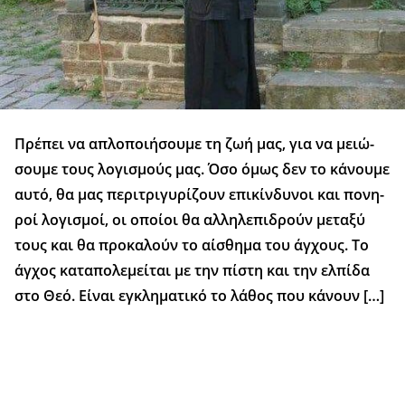
Πρέ­πει να απλο­ποι­ή­σου­με τη ζωή μας, για να μειώ­
σου­με τους λο­γι­σμούς μας. Όσο όμως δεν το κά­νου­με
αυτό, θα μας πε­ρι­τρι­γυ­ρί­ζουν επι­κίν­δυ­νοι και πο­νη­
ροί λο­γι­σμοί, οι οποί­οι θα αλ­λη­λε­πι­δρούν με­τα­ξύ
τους και θα προ­κα­λούν το αί­σθη­μα του άγ­χους. Το
άγ­χος κα­τα­πο­λε­μεί­ται με την πί­στη και την ελ­πί­δα
στο Θεό. Εί­ναι εγ­κλη­μα­τι­κό το λά­θος που κά­νουν […]