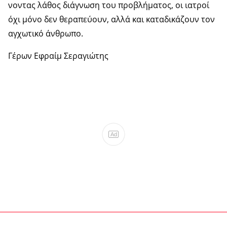
νον­τας λά­θος διά­γνω­ση του προ­βλή­μα­τος, οι ια­τροί
όχι μόνο δεν θε­ρα­πεύ­ουν, αλλά και κα­τα­δι­κά­ζουν τον
αγ­χω­τι­κό άν­θρω­πο.
Γέρων Εφραίμ Σεραγιώτης
Ad