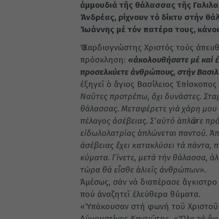
ἀμμουδιά τῆς θάλασσας τῆς Γαλιλα
Ἀνδρέας, ρίχνουν τό δίκτυ στήν θ
Ἰωάννης μέ τόν πατέρα τους, κάνου
Ὁ Καρδιογνώστης Χριστός τούς ἀπευ
πρόσκληση:
«ἀκολουθήσατε μέ καί ἐ
προσελκύετε ἀνθρώπους, στήν Βασιλε
ἐξηγεῖ ὁ ἅγιος Βασίλειος Ἐπίσκοπος 
Ναῦτες προτρέπω, ὄχι δυνάστες. Στα
θάλασσας. Μεταφέρετε γιά χάρη μου τ
πέλαγος ἀσέβειας. Σ΄ αὐτό ἁπλῶστε π
εἰδωλολατρίας ἁπλώνεται παντοῦ. Ἀπ
ἀσέβειας ἔχει κατακλύσει τά πάντα, 
κύματα. Γίνετε, μετά τήν θάλασσα, ἁλ
τώρα θά εἶσθε ἁλιεῖς ἀνθρώπων».
Ἀμέσως, σάν νά διαπέρασε ἄγκιστρο
πού ἀναζητεῖ ἐλεύθερα θύματα.
«Ὑπάκουσαν στή φωνή τοῦ Χριστοῦ»
Αὐγουστίνος Καντιώτης.
«Ὅλα τά ἄφη