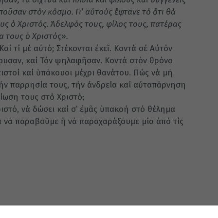
οῦσαν στόν κόσμο. Γι’ αὐτούς ἔφτανε τό ὅτι θά
υς ὁ Χριστός. Ἀδελφός τους, φίλος τους, πατέρας
α τους ὁ Χριστός».
αί τί μέ αὐτό; Στέκονται ἐκεῖ. Κοντά σέ Αὐτόν
ουσαν, καί Τόν ψηλαφῆσαν. Κοντά στόν θρόνο
ιστοί καί ὑπάκουοι μέχρι θανάτου. Πώς νά μή
τήν παρρησία τους, τήν ἀνδρεία καί αὐταπάρνηση
ίωση τους στό Χριστό;
ιστό, νά δώσει καί σ’ ἐμᾶς ὑπακοή στό θέλημα
ά νά παραβοῦμε ἤ νά παραχαράξουμε μία ἀπό τίς