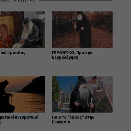
ΑΒΑΣΤΕ ΕΠΙΣΗΣ
τική πρόοδος
ΓΕΡΟΝΤΙΚΟ: Πριν την
Εξομολόγηση
ματικοί πνευματικοί
Ποιο το “λάθος” στην
ς
Εκκλησία