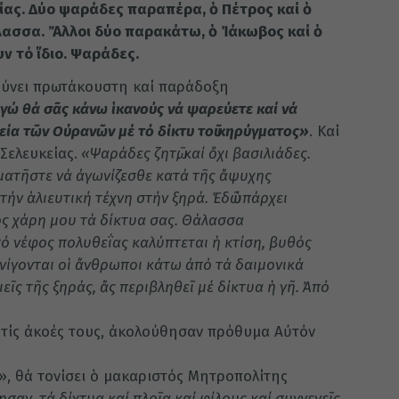
ίας. Δύο ψαράδες παραπέρα, ὁ Πέτρος καί ὁ
άλασσα. Ἄλλοι δύο παρακάτω, ὁ Ἰάκωβος καί ὁ
ν τό ἴδιο. Ψαράδες.
θύνει πρωτάκουστη καί παράδοξη
γώ θά σᾶς κάνω ἱκανούς νά ψαρεύετε καί νά
ία τῶν Οὐρανῶν μέ τό δίκτυ τοῦ κηρύγματος»
. Καί
Σελευκείας.
«Ψαράδες ζητῶ, καί ὄχι βασιλιάδες.
ματῆστε νά ἀγωνίζεσθε κατά τῆς ἄψυχης
ήν ἁλιευτική τέχνη στήν ξηρά. Ἐδῶ ὑπάρχει
ρός χάρη μου τά δίκτυα σας. Θάλασσα
ό νέφος πολυθεΐας καλύπτεται ἡ κτίση, βυθός
πνίγονται οἱ ἄνθρωποι κάτω ἀπό τά δαιμονικά
ιεῖς τῆς ξηράς, ἄς περιβληθεῖ μέ δίκτυα ἡ γῆ. Ἀπό
 τίς ἀκοές τους, ἀκολούθησαν πρόθυμα Αὐτόν
, θά τονίσει ὁ μακαριστός Μητροπολίτης
σαν, τά δίχτυα καί πλοῖα καί φίλους καί συγγενεῖς