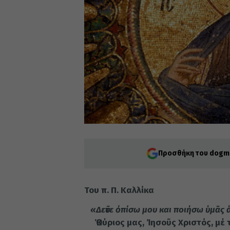
Προσθήκη του dogma
Του π. Π. Καλλίκα
«Δεῦτε ὀπίσω μου και ποιήσω ὑμᾶς 
Ὁ Κύριος μας, Ἰησοῦς Χριστός, μέ 