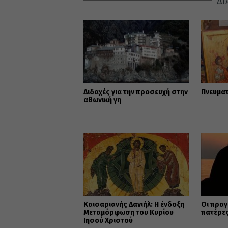
ΔΙ
Διδαχές για την προσευχή στην
Πνευμα
αθωνική γη
Καισαριανής Δανιήλ: Η ένδοξη
Οι πραγ
Μεταμόρφωση του Κυρίου
πατέρε
Ιησού Χριστού