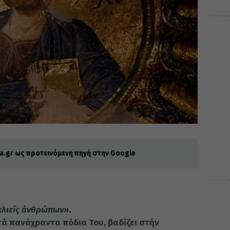
.gr ως προτεινόμενη πηγή στην Google
ἁλιεῖς ἀνθρώπων».
τά πανάχραντα πόδια Του, βαδίζει στήν