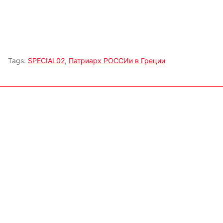
Tags:
SPECIAL02
,
Патриарх РОССИи в Греции